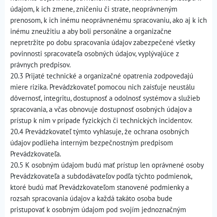
údajom, k ich zmene, zničeniu či strate, neoprávneným
prenosom, k ich inému neoprávnenému spracovaniu, ako aj k ich
inému zneužitiu a aby boli personálne a organizačne
nepretržite po dobu spracovania údajov zabezpečené všetky
povinnosti spracovateľa osobných údajov, vyplývajúce z
právnych predpisov.
20.3 Prijaté technické a organizačné opatrenia zodpovedajú
miere rizika. Prevádzkovateľ pomocou nich zaisťuje neustálu
dôvernosť, integritu, dostupnosť a odolnosť systémov a služieb
spracovania, a včas obnovuje dostupnosť osobných údajov a
prístup k nim v prípade fyzických či technických incidentov.
20.4 Prevádzkovateľ týmto vyhlasuje, že ochrana osobných
údajov podlieha interným bezpečnostným predpisom
Prevádzkovateľa.
20.5 K osobným údajom budú mať prístup len oprávnené osoby
Prevádzkovateľa a subdodávateľov podľa týchto podmienok,
ktoré budú mať Prevádzkovateľom stanovené podmienky a
rozsah spracovania údajov a každá takáto osoba bude
pristupovať k osobným údajom pod svojím jednoznačným