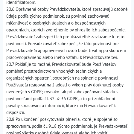
identifikátorom.
20.6 Oprávnené osoby Prevádzkovateľa, ktoré spracúvajú osobné
údaje podľa týchto podmienok, sú povinné zachovávať
mlčanlivosť o osobných údajoch a o bezpečnostných
opatreniach, ktorých zverejnenie by ohrozilo ich zabezpečenie.
Prevádzkovateľ zabezpečí ich preukázateľné zaviazanie k tejto
povinnosti. Prevádzkovateľ zabezpečí, že táto povinnosť pre
Prevádzkovateľa aj oprávnených osôb bude trvať aj po skončení
pracovnoprávneho alebo iného vzťahu k Prevádzkovateľovi.
20.7 Pokiaľ je to možné, Prevádzkovateľ bude Používateľovi
pomáhať prostredníctvom vhodných technických a
organizačných opatrení, potrebných na splnenie povinnosti
Používateľa reagovať na žiadosti o výkon práv dotknutej osoby
uvedených v GDPR; rovnako tak pri zabezpečovaní súladu s
povinnosťami podľa čl. 32 až 36 GDPR, a to pri zohľadnení
povahy spracovaní a informácií, ktoré má Prevádzkovateľ k
dispozícii.
20.8 Po ukončení poskytovania plnenia, ktoré je spojené so
spracovaním, podľa čl. 9.18 týchto podmienok, je Prevádzkovateľ
povinný všetky osobné údaje vymazať, alebo ich vrátiť