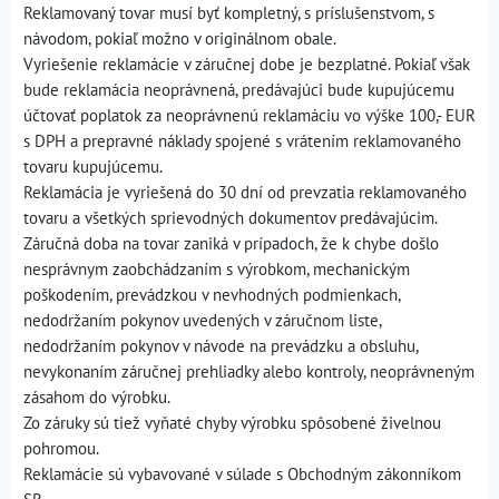
Reklamovaný tovar musí byť kompletný, s príslušenstvom, s
návodom, pokiaľ možno v originálnom obale.
Vyriešenie reklamácie v záručnej dobe je bezplatné. Pokiaľ však
bude reklamácia neoprávnená, predávajúci bude kupujúcemu
účtovať poplatok za neoprávnenú reklamáciu vo výške 100,- EUR
s DPH a prepravné náklady spojené s vrátením reklamovaného
tovaru kupujúcemu.
Reklamácia je vyriešená do 30 dní od prevzatia reklamovaného
tovaru a všetkých sprievodných dokumentov predávajúcim.
Záručná doba na tovar zaniká v prípadoch, že k chybe došlo
nesprávnym zaobchádzaním s výrobkom, mechanickým
poškodením, prevádzkou v nevhodných podmienkach,
nedodržaním pokynov uvedených v záručnom liste,
nedodržaním pokynov v návode na prevádzku a obsluhu,
nevykonaním záručnej prehliadky alebo kontroly, neoprávneným
zásahom do výrobku.
Zo záruky sú tiež vyňaté chyby výrobku spôsobené živelnou
pohromou.
Reklamácie sú vybavované v súlade s Obchodným zákonníkom