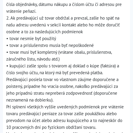
čísla objednávky, dátumu nákupu a číslom účtu či adresou pre
vrátenie peňazí.
2. Ak predávajúci už tovar obdržal a prevzal, zašle ho späť na
našu adresu uvedenú v sekcii kontakt alebo ho môže doručiť
osobne a to za nasledujúcich podmienok
• tovar nesmie byť použitý
• tovar a príslušenstvo musia byť nepoškodené
• tovar musí byť kompletný (vrátane obalu, príslušenstva,
záručného listu, návodu atd.)
• kupujúci zašle spolu s tovarom aj doklad o kúpe (faktúra) a
číslo svojho účtu, na ktorý má byť prevedená platba.
Predávajúci posiela tovar vo vlastnom záujme doporučene a
poistený, prípadne ho vracia osobne, nakoľko predávajúci za
jeho prípadnú stratu nepreberá zodpovednosť (doporučene
neznamená na dobierku).
Pri splnení všetkých vyššie uvedených podmienok pre vrátenie
tovaru predávajúci peniaze za tovar zašle poukážkou alebo
prevodom na účet alebo adresu kupujúceho a to najneskôr do
10 pracovných dní po fyzickom obdŕžaní tovaru.