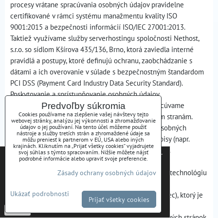
procesy vrátane spracúvania osobných údajov pravidelne
certifikované v rámci systému manažmentu kvality ISO
9001:2015 a bezpečnosti informácií ISO/IEC 27001:2013.
Taktiež využívame služby serverhostingu spoločnosti Nethost,
s.r.o. so sídlom Kšírova 435/136, Brno, ktorá zaviedla interné
pravidlá a postupy, ktoré definujú ochranu, zaobchádzanie s
dátami a ich overovanie v súlade s bezpečnostným štandardom
PCI DSS (Payment Card Industry Data Security Standard).
Poskytovanie a sprístupňovanie osobných údajov
Bez vášho súhlasu osobné údaje, ktoré o vás spracúvame
Predvoľby súkromia
Cookies používame na zlepšenie vašej návštevy tejto
neposkytneme ani nesprístupnime žiadnym tretím stranám.
webovej stránky, analýzu jej výkonnosti a zhromažďovanie
Výnimkou sú len prípady, keď nás k odovzdaniu osobných
údajov o jej používaní. Na tento účel môžeme použiť
nástroje a služby tretích strán a zhromaždené údaje sa
údajov zaväzujú všeobecne záväzné právne predpisy (napr.
môžu preniesť k partnerom v EÚ, USA alebo iných
krajinách. Kliknutím na „Prijať všetky cookies“ vyjadrujete
Daňový úrad, polícia, súdy a iné oprávnené subjekty).
Tieto internetové stránky používajú súbory cookies.
svoj súhlas s týmto spracovaním. Nižšie môžete nájsť
podrobné informácie alebo upraviť svoje preferencie.
Politika používania cookies
Bližšie informácie o použitých súboroch cookies a
Naša internetová stránka a jej podstránky používajú technológiu
Zásady ochrany osobných údajov
ako je možné zabrániť ich používaniu nájdete na
cookies.
stránke s informáciami o ochrane osobných údajov
Ukázať podrobnosti
Cookie predstavuje krátky text (alfanumerický reťazec), ktorý je
-
Zásady Ochrany osobných údajov
Prijať všetky cookies
uložený na koncovom zariadení návštevníka našich
Potvrdiť
internetových stránok. Využívaním našich internetových stránok