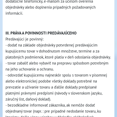
dodatočne telefonicky, e-mailom za účelom overenia
objednávky alebo doplnenia prípadných požadovaných
informácií.
III. PRÁVA A POVINNOSTI PREDÁVAJÚCEHO
Predávajúci je povinný:
- dodať na základe objednávky potvrdenej predávajúcim
kupujúcemu tovar v dohodnutom množstve, termíne a za
platobných podmienok, ktoré platia v deň odoslania objednávky.
- tovar zabaliť alebo vybaviť na prepravu spôsobom potrebným
na jeho uchovanie a ochranu.
- odovzdať kupujúcemu najneskôr spolu s tovarom v písomnej
alebo elektronickej podobe všetky doklady potrebné na
prevzatie a užívanie tovaru a ďalšie doklady predpísané
platnými právnymi predpismi (návody v slovenskom jazyku,
záručný list, daňový doklad).
- bezodkladne informovať zákazníka, ak nemôže dodať
objednaný tovar (napr. : pre prípadné nedodanie tovaru, ku