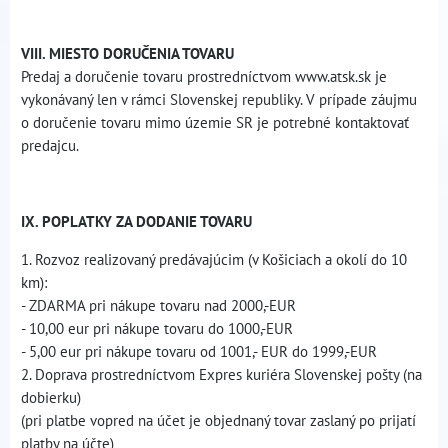
VIII. MIESTO DORUČENIA TOVARU
Predaj a doručenie tovaru prostredníctvom www.atsk.sk je
vykonávaný len v rámci Slovenskej republiky. V prípade záujmu
o doručenie tovaru mimo územie SR je potrebné kontaktovať
predajcu.
IX. POPLATKY ZA DODANIE TOVARU
1. Rozvoz realizovaný predávajúcim (v Košiciach a okolí do 10
km):
- ZDARMA pri nákupe tovaru nad 2000,-EUR
- 10,00 eur pri nákupe tovaru do 1000,-EUR
- 5,00 eur pri nákupe tovaru od 1001,- EUR do 1999,-EUR
2. Doprava prostredníctvom Expres kuriéra Slovenskej pošty (na
dobierku)
(pri platbe vopred na účet je objednaný tovar zaslaný po prijatí
platby na účte)