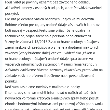
Používateľ je povinný oznámiť bez zbytočného odkladu
akékoľvek zmeny v osobných údajoch, ktoré Prevádzkovateľovi
poskytol.
Pre nás je ochrana vašich osobných údajov veľmi dôležitá.
Robíme všetko pre to, aby osobné údaje vás a vašich klientov
boli naozaj v bezpečí. Preto sme prijali rôzne opatrenia
technického, organizačného a personálneho charakteru.
V zmysle zákona č.18/2018 Z.z. o ochrane osobných údajov v
znení neskorších predpisov a o zmene a doplnení niektorých
zákonov (ktorý budeme ďalej v texte uvádzať ako „zákon o
ochrane osobných údajov") osobné údaje spracúvame vo
viacerých informačných systémoch. V rámci remarketingu v
AdWords využívame Vlastné zoznamy zákazníkov, preto vám na
základe vašich preferencií pošleme napr. personalizovanú
ponuku.
Keď vám zasielame novinky e-mailom a e-booky.
K tomu, aby sme vás mohli informovať o našich užitočných
novinkách vo forme krátkych e-mailových správ alebo poslať
ebook s hodnotnými informáciami pre rozvoj vášho podnikania,
spracúvame vašu adresu elektronickej pošty (e-mail). Vždy však