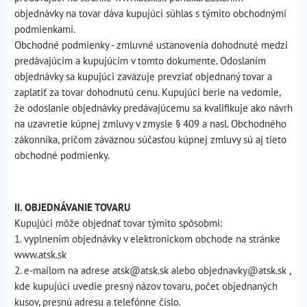
objednávky na tovar dáva kupujúci súhlas s týmito obchodnými
podmienkami.
Obchodné podmienky - zmluvné ustanovenia dohodnuté medzi
predávajúcim a kupujúcim v tomto dokumente. Odoslaním
objednávky sa kupujúci zaväzuje prevziať objednaný tovar a
zaplatiť za tovar dohodnutú cenu. Kupujúci berie na vedomie,
že odoslanie objednávky predávajúcemu sa kvalifikuje ako návrh
na uzavretie kúpnej zmluvy v zmysle § 409 a nasl. Obchodného
zákonníka, pričom záväznou súčasťou kúpnej zmluvy sú aj tieto
obchodné podmienky.
II. OBJEDNÁVANIE TOVARU
Kupujúci môže objednať tovar týmito spôsobmi:
1. vyplnením objednávky v elektronickom obchode na stránke
www.atsk.sk
2. e-mailom na adrese atsk@atsk.sk alebo objednavky@atsk.sk ,
kde kupujúci uvedie presný názov tovaru, počet objednaných
kusov, presnú adresu a telefónne číslo.