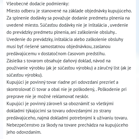
Všeobecné dodacie podmienky:
Miesto odberu je stanovené na základe objednávky kupujúceho.
Za splnenie dodávky sa považuje dodanie predmetu plnenia na
uvedené miesto. Súčasťou dodávky nie je inštalácia , uvedenie
do prevádzky predmetu plnenia, ani zaškolenie obsluhy..
Uvedenie do prevádzky, inštalácia alebo zaškolenie obsluhy
musí byť riešené samostatnou objednávkou, zaslanou
predávajúcemu v dostatočnom časovom predstihu.
Zásielka s tovarom obsahuje daňový doklad, návod na
používanie výrobku (ak je súčasťou výrobku) a záručný list (ak je
súčasťou výrobku).
Kupujúci je povinný tovar riadne pri odovzdaní prezrieť a
skontrolovať či tovar a obal nie je poškodený, . Poškodenie pri
preprave nie je možné reklamovať neskôr.
Kupujúci je povinný zároveň sa oboznámiť so všetkými
dokladmi týkajúcimi sa tovaru odovzdanými zo strany
predávajúceho, najmä dokladmi potrebnými k užívaniu tovaru.
Nebezpečenstvo za škody na tovare prechádza na kupujúceho
jeho odovzdaním.