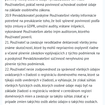
Používateľovi, pokiaľ nemá povinnosť uchovávať osobné údaje
na základe osobitného zákona.
20.9 Prevádzkovateľ poskytne Používateľovi všetky informácie
potrebné na preukázanie toho, že boli splnené povinnosti podľa
tejto zmluvy a GDPR, umožní audity, vrátane inšpekcií,
vykonávané Používateľom alebo iným audítorom, ktorého
Používateľ poveril.
21. Používateľ sa zaväzuje neodkladne deklarovali všetky jemu
známe skutočnosti, ktoré by mohli nepriaznivo ovplyvniť riadne
a včasné plnenie záväzkov vyplývajúcich z týchto podmienok na
a poskytnúť Prevádzkovateľovi súčinnosť nevyhnutnú pre
plnenie týchto podmienok.
22. Používateľ nesie zodpovednosť za správnosť všetkých údajov
uvádzaných v žiadosti o registráciu doménového mena, ktoré sa
týkajú osôb uvedených v žiadosti, a vyhlasuje, že získal súhlas
všetkých fyzických osôb, ktorých osobné údaje majú byť na
základe žiadosti o registráciu vedené v centrálnom registri
doménových mien a zaväzuje sa takýto súhlas získať aj v
prípade zmien takýchto osôb alebo údajov o takýchto osobách.