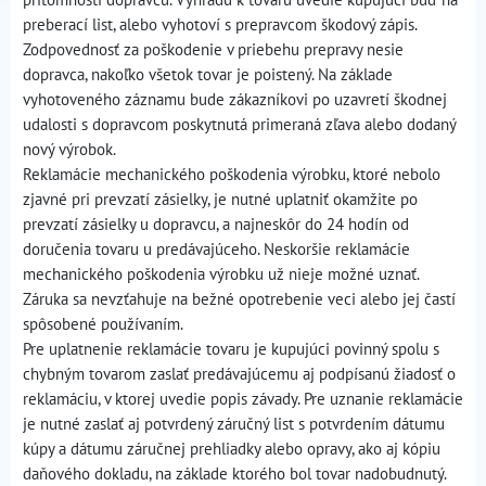
preberací list, alebo vyhotoví s prepravcom škodový zápis.
Zodpovednosť za poškodenie v priebehu prepravy nesie
dopravca, nakoľko všetok tovar je poistený. Na základe
vyhotoveného záznamu bude zákazníkovi po uzavretí škodnej
udalosti s dopravcom poskytnutá primeraná zľava alebo dodaný
nový výrobok.
Reklamácie mechanického poškodenia výrobku, ktoré nebolo
zjavné pri prevzatí zásielky, je nutné uplatniť okamžite po
prevzatí zásielky u dopravcu, a najneskôr do 24 hodín od
doručenia tovaru u predávajúceho. Neskoršie reklamácie
mechanického poškodenia výrobku už nieje možné uznať.
Záruka sa nevzťahuje na bežné opotrebenie veci alebo jej častí
spôsobené používaním.
Pre uplatnenie reklamácie tovaru je kupujúci povinný spolu s
chybným tovarom zaslať predávajúcemu aj podpísanú žiadosť o
reklamáciu, v ktorej uvedie popis závady. Pre uznanie reklamácie
je nutné zaslať aj potvrdený záručný list s potvrdením dátumu
kúpy a dátumu záručnej prehliadky alebo opravy, ako aj kópiu
daňového dokladu, na základe ktorého bol tovar nadobudnutý.