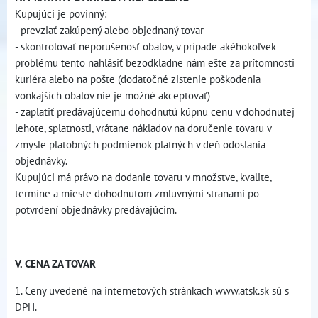
Kupujúci je povinný:
- prevziať zakúpený alebo objednaný tovar
- skontrolovať neporušenosť obalov, v prípade akéhokoľvek
problému tento nahlásiť bezodkladne nám ešte za prítomnosti
kuriéra alebo na pošte (dodatočné zistenie poškodenia
vonkajších obalov nie je možné akceptovať)
- zaplatiť predávajúcemu dohodnutú kúpnu cenu v dohodnutej
lehote, splatnosti, vrátane nákladov na doručenie tovaru v
zmysle platobných podmienok platných v deň odoslania
objednávky.
Kupujúci má právo na dodanie tovaru v množstve, kvalite,
termíne a mieste dohodnutom zmluvnými stranami po
potvrdení objednávky predávajúcim.
V. CENA ZA TOVAR
1. Ceny uvedené na internetových stránkach www.atsk.sk sú s
DPH.