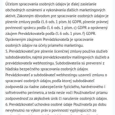
Účelom spracovania osobných údajov je ďalej zasielanie
obchodných oznámení a vykonávania ďalších marketingových
aktivít. Zákonným dôvodom pre spracovanie osobných údajov je
plnenie zmluvy podľa čl. 6 ods. 1 písm. b) GDPR, plnenie právnej
povinnosti správcu podľa čl. 6 ods. 1 písm. c) GDPR a oprávnený
záujem Prevádzkovateľa podľa čl. 6 ods. 1 písm. f) GDPR.
Oprávneným záujmom Prevádzkovateľa je spracovanie
osobných údajov na účely priameho marketingu.
5. Prevádzkovateľ pre plnenie licenčnej zmluvy používa služieb
subdodávateľov, najmä prevádzkovateľov mailingových služieb a
prevádzkovateľa webhostingu. Subdodávatelia sú preverení z
hľadiska bezpečného spracovania osobných údajov.
Prevádzkovateľ a subdodávateľ webhostingu uzavreli zmluvu o
spracovaní osobných údajov, podľa ktorej subdodávateľ
zodpovedá za riadne zabezpečenie fyzického, hardvérového i
softvérového perimetra, a teda nesie voči Používateľovi priamu
zodpovednosť za akýkoľvek únik či narušenie osobných údajov.
6. Prevádzkovateľ uchováva osobné údaje Používateľa po dobu
nevyhnutnú na výkon práv a povinností vyplývajúcich zo