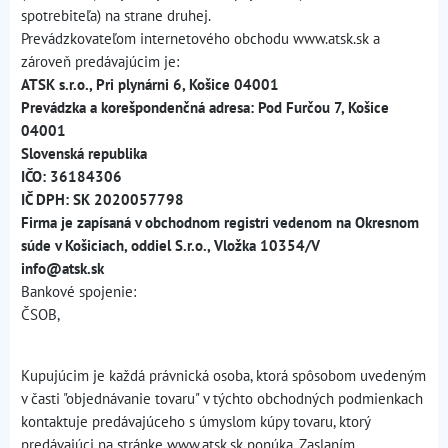
spotrebiteľa) na strane druhej.
Prevádzkovateľom internetového obchodu www.atsk.sk a
zároveň predávajúcim je:
ATSK s.r.o., Pri plynárni 6, Košice 04001
Prevádzka a korešpondenčná adresa: Pod Furčou 7, Košice
04001
Slovenská republika
IČO: 36184306
IČ DPH: SK 2020057798
Firma je zapísaná v obchodnom registri vedenom na Okresnom
súde v Košiciach, oddiel S.r.o., Vložka 10354/V
info@atsk.sk
Bankové spojenie:
ČSOB,
Kupujúcim je každá právnická osoba, ktorá spôsobom uvedeným
v časti "objednávanie tovaru" v týchto obchodných podmienkach
kontaktuje predávajúceho s úmyslom kúpy tovaru, ktorý
predávajúci na stránke www.atsk.sk ponúka. Zaslaním