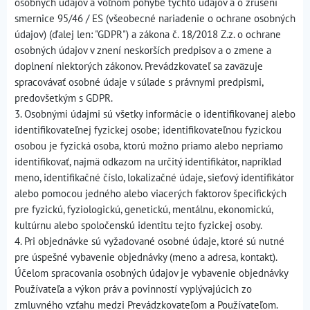
osobných údajov a voľnom pohybe týchto údajov a o zrušení
smernice 95/46 / ES (všeobecné nariadenie o ochrane osobných
údajov) (ďalej len: "GDPR") a zákona č. 18/2018 Z.z. o ochrane
osobných údajov v znení neskorších predpisov a o zmene a
doplnení niektorých zákonov. Prevádzkovateľ sa zaväzuje
spracovávať osobné údaje v súlade s právnymi predpismi,
predovšetkým s GDPR.
3. Osobnými údajmi sú všetky informácie o identifikovanej alebo
identifikovateľnej fyzickej osobe; identifikovateľnou fyzickou
osobou je fyzická osoba, ktorú možno priamo alebo nepriamo
identifikovať, najmä odkazom na určitý identifikátor, napríklad
meno, identifikačné číslo, lokalizačné údaje, sieťový identifikátor
alebo pomocou jedného alebo viacerých faktorov špecifických
pre fyzickú, fyziologickú, genetickú, mentálnu, ekonomickú,
kultúrnu alebo spoločenskú identitu tejto fyzickej osoby.
4. Pri objednávke sú vyžadované osobné údaje, ktoré sú nutné
pre úspešné vybavenie objednávky (meno a adresa, kontakt).
Účelom spracovania osobných údajov je vybavenie objednávky
Používateľa a výkon práv a povinností vyplývajúcich zo
zmluvného vzťahu medzi Prevádzkovateľom a Používateľom.