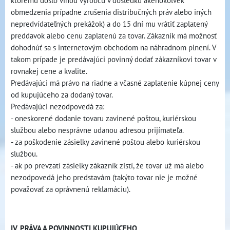
ktorému došlo vinou výrobcu v dôsledku akéhokoľvek
obmedzenia prípadne zrušenia distribučných práv alebo iných
nepredvídateľných prekážok) a do 15 dní mu vrátiť zaplatený
preddavok alebo cenu zaplatenú za tovar. Zákazník má možnosť
dohodnúť sa s internetovým obchodom na náhradnom plnení. V
takom prípade je predávajúci povinný dodať zákazníkovi tovar v
rovnakej cene a kvalite.
Predávajúci má právo na riadne a včasné zaplatenie kúpnej ceny
od kupujúceho za dodaný tovar.
Predávajúci nezodpovedá za:
- oneskorené dodanie tovaru zavinené poštou, kuriérskou
službou alebo nesprávne udanou adresou prijímateľa.
- za poškodenie zásielky zavinené poštou alebo kuriérskou
službou.
- ak po prevzatí zásielky zákazník zistí, že tovar už má alebo
nezodpovedá jeho predstavám (takýto tovar nie je možné
považovať za oprávnenú reklamáciu).
IV. PRÁVA A POVINNOSTI KUPUJÚCEHO