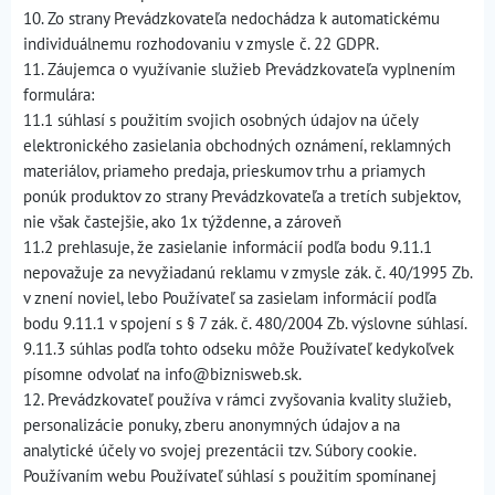
10. Zo strany Prevádzkovateľa nedochádza k automatickému
individuálnemu rozhodovaniu v zmysle č. 22 GDPR.
11. Záujemca o využívanie služieb Prevádzkovateľa vyplnením
formulára:
11.1 súhlasí s použitím svojich osobných údajov na účely
elektronického zasielania obchodných oznámení, reklamných
materiálov, priameho predaja, prieskumov trhu a priamych
ponúk produktov zo strany Prevádzkovateľa a tretích subjektov,
nie však častejšie, ako 1x týždenne, a zároveň
11.2 prehlasuje, že zasielanie informácií podľa bodu 9.11.1
nepovažuje za nevyžiadanú reklamu v zmysle zák. č. 40/1995 Zb.
v znení noviel, lebo Používateľ sa zasielam informácií podľa
bodu 9.11.1 v spojení s § 7 zák. č. 480/2004 Zb. výslovne súhlasí.
9.11.3 súhlas podľa tohto odseku môže Používateľ kedykoľvek
písomne odvolať na info@biznisweb.sk.
12. Prevádzkovateľ používa v rámci zvyšovania kvality služieb,
personalizácie ponuky, zberu anonymných údajov a na
analytické účely vo svojej prezentácii tzv. Súbory cookie.
Používaním webu Používateľ súhlasí s použitím spomínanej