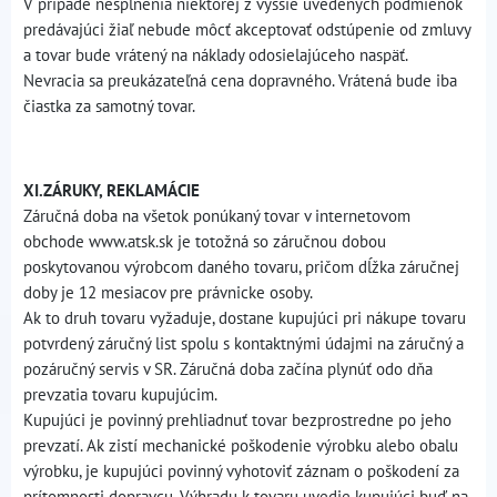
V prípade nesplnenia niektorej z vyššie uvedených podmienok
predávajúci žiaľ nebude môcť akceptovať odstúpenie od zmluvy
a tovar bude vrátený na náklady odosielajúceho naspäť.
Nevracia sa preukázateľná cena dopravného. Vrátená bude iba
čiastka za samotný tovar.
XI.ZÁRUKY, REKLAMÁCIE
Záručná doba na všetok ponúkaný tovar v internetovom
obchode www.atsk.sk je totožná so záručnou dobou
poskytovanou výrobcom daného tovaru, pričom dĺžka záručnej
doby je 12 mesiacov pre právnicke osoby.
Ak to druh tovaru vyžaduje, dostane kupujúci pri nákupe tovaru
potvrdený záručný list spolu s kontaktnými údajmi na záručný a
pozáručný servis v SR. Záručná doba začína plynúť odo dňa
prevzatia tovaru kupujúcim.
Kupujúci je povinný prehliadnuť tovar bezprostredne po jeho
prevzatí. Ak zistí mechanické poškodenie výrobku alebo obalu
výrobku, je kupujúci povinný vyhotoviť záznam o poškodení za
prítomnosti dopravcu. Výhradu k tovaru uvedie kupujúci buď na