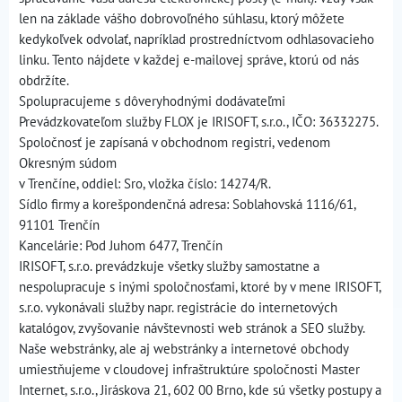
len na základe vášho dobrovoľného súhlasu, ktorý môžete
kedykoľvek odvolať, napríklad prostredníctvom odhlasovacieho
linku. Tento nájdete v každej e-mailovej správe, ktorú od nás
obdržíte.
Spolupracujeme s dôveryhodnými dodávateľmi
Prevádzkovateľom služby FLOX je IRISOFT, s.r.o., IČO: 36332275.
Spoločnosť je zapísaná v obchodnom registri, vedenom
Okresným súdom
v Trenčíne, oddiel: Sro, vložka číslo: 14274/R.
Sídlo firmy a korešpondenčná adresa: Soblahovská 1116/61,
91101 Trenčín
Kancelárie: Pod Juhom 6477, Trenčín
IRISOFT, s.r.o. prevádzkuje všetky služby samostatne a
nespolupracuje s inými spoločnosťami, ktoré by v mene IRISOFT,
s.r.o. vykonávali služby napr. registrácie do internetových
katalógov, zvyšovanie návštevnosti web stránok a SEO služby.
Naše webstránky, ale aj webstránky a internetové obchody
umiestňujeme v cloudovej infraštruktúre spoločnosti Master
Internet, s.r.o., Jiráskova 21, 602 00 Brno, kde sú všetky postupy a