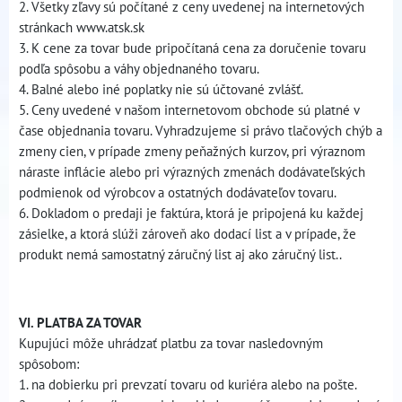
2. Všetky zľavy sú počítané z ceny uvedenej na internetových
stránkach www.atsk.sk
3. K cene za tovar bude pripočítaná cena za doručenie tovaru
podľa spôsobu a váhy objednaného tovaru.
4. Balné alebo iné poplatky nie sú účtované zvlášť.
5. Ceny uvedené v našom internetovom obchode sú platné v
čase objednania tovaru. Vyhradzujeme si právo tlačových chýb a
zmeny cien, v prípade zmeny peňažných kurzov, pri výraznom
náraste inflácie alebo pri výrazných zmenách dodávateľských
podmienok od výrobcov a ostatných dodávateľov tovaru.
6. Dokladom o predaji je faktúra, ktorá je pripojená ku každej
zásielke, a ktorá slúži zároveň ako dodací list a v prípade, že
produkt nemá samostatný záručný list aj ako záručný list..
VI. PLATBA ZA TOVAR
Kupujúci môže uhrádzať platbu za tovar nasledovným
spôsobom:
1. na dobierku pri prevzatí tovaru od kuriéra alebo na pošte.