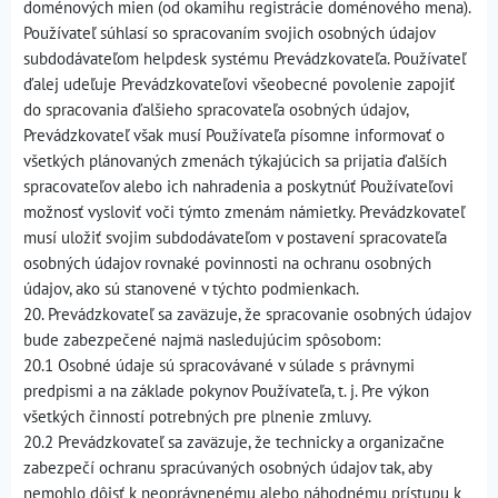
doménových mien (od okamihu registrácie doménového mena).
Používateľ súhlasí so spracovaním svojich osobných údajov
subdodávateľom helpdesk systému Prevádzkovateľa. Používateľ
ďalej udeľuje Prevádzkovateľovi všeobecné povolenie zapojiť
do spracovania ďalšieho spracovateľa osobných údajov,
Prevádzkovateľ však musí Používateľa písomne informovať o
všetkých plánovaných zmenách týkajúcich sa prijatia ďalších
spracovateľov alebo ich nahradenia a poskytnúť Používateľovi
možnosť vysloviť voči týmto zmenám námietky. Prevádzkovateľ
musí uložiť svojim subdodávateľom v postavení spracovateľa
osobných údajov rovnaké povinnosti na ochranu osobných
údajov, ako sú stanovené v týchto podmienkach.
20. Prevádzkovateľ sa zaväzuje, že spracovanie osobných údajov
bude zabezpečené najmä nasledujúcim spôsobom:
20.1 Osobné údaje sú spracovávané v súlade s právnymi
predpismi a na základe pokynov Používateľa, t. j. Pre výkon
všetkých činností potrebných pre plnenie zmluvy.
20.2 Prevádzkovateľ sa zaväzuje, že technicky a organizačne
zabezpečí ochranu spracúvaných osobných údajov tak, aby
nemohlo dôjsť k neoprávnenému alebo náhodnému prístupu k