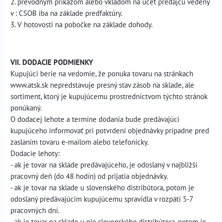
2. prevodným príkazom alebo vkladom na účet predajcu vedený
v : CSOB iba na základe predfaktúry.
3. V hotovosti na pobočke na základe dohody.
VII. DODACIE PODMIENKY
Kupujúci berie na vedomie, že ponuka tovaru na stránkach
www.atsk.sk nepredstavuje presný stav zásob na sklade, ale
sortiment, ktorý je kupujúcemu prostredníctvom týchto stránok
ponúkaný.
O dodacej lehote a termíne dodania bude predávajúci
kupujúceho informovať pri potvrdení objednávky prípadne pred
zaslaním tovaru e-mailom alebo telefonicky.
Dodacie lehoty:
- ak je tovar na sklade predávajúceho, je odoslaný v najbližší
pracovný deň (do 48 hodín) od prijatia objednávky.
- ak je tovar na sklade u slovenského distribútora, potom je
odoslaný predávajúcim kupujúcemu spravidla v rozpätí 5-7
pracovných dní.
- ak je tovar na sklade u nie slovenského distribútora, potom je