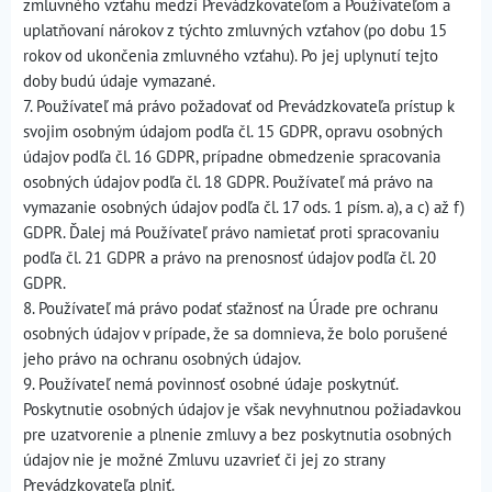
zmluvného vzťahu medzi Prevádzkovateľom a Používateľom a
uplatňovaní nárokov z týchto zmluvných vzťahov (po dobu 15
rokov od ukončenia zmluvného vzťahu). Po jej uplynutí tejto
doby budú údaje vymazané.
7. Používateľ má právo požadovať od Prevádzkovateľa prístup k
svojim osobným údajom podľa čl. 15 GDPR, opravu osobných
údajov podľa čl. 16 GDPR, prípadne obmedzenie spracovania
osobných údajov podľa čl. 18 GDPR. Používateľ má právo na
vymazanie osobných údajov podľa čl. 17 ods. 1 písm. a), a c) až f)
GDPR. Ďalej má Používateľ právo namietať proti spracovaniu
podľa čl. 21 GDPR a právo na prenosnosť údajov podľa čl. 20
GDPR.
8. Používateľ má právo podať sťažnosť na Úrade pre ochranu
osobných údajov v prípade, že sa domnieva, že bolo porušené
jeho právo na ochranu osobných údajov.
9. Používateľ nemá povinnosť osobné údaje poskytnúť.
Poskytnutie osobných údajov je však nevyhnutnou požiadavkou
pre uzatvorenie a plnenie zmluvy a bez poskytnutia osobných
údajov nie je možné Zmluvu uzavrieť či jej zo strany
Prevádzkovateľa plniť.