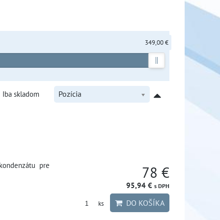
349,00 €
Iba skladom
Pozícia
 kondenzátu pre
78 €
95,94 €
s DPH
DO KOŠÍKA
ks