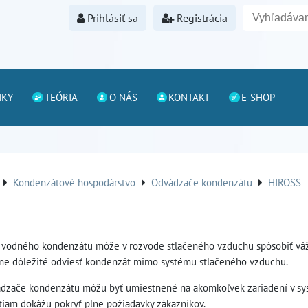
Prihlásiť sa
Registrácia
NKY
TEÓRIA
O NÁS
KONTAKT
E-SHOP
Kondenzátové hospodárstvo
Odvádzače kondenzátu
HIROSS
 vodného kondenzátu môže v rozvode stlačeného vzduchu spôsobiť vá
ne dôležité odviesť kondenzát mimo systému stlačeného vzduchu.
vádzače kondenzátu môžu byť umiestnené na akomkoľvek zariadení v s
tiam dokážu pokryť plne požiadavky zákazníkov.