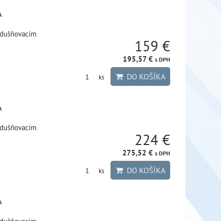
A
zdušňovacím
159 €
195,57 €
s DPH
DO KOŠÍKA
ks
A
zdušňovacím
224 €
275,52 €
s DPH
DO KOŠÍKA
ks
A