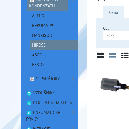
KONDENZÁTU
Cena
ALMIG
BEKOMAT®
Od:
HANKISON
HIROSS
ASCO
FESTO
Mriežka
Zozn
Ta
SEPARÁTORY
VZDUŠNÍKY
REKUPERÁCIA TEPLA
PNEUMATICKÉ
PRVKY
MERACIE