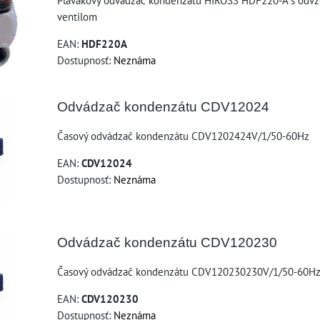
Plavákový odvádzač kondenzátu HIROSS HDF220-A s odv
ventilom
EAN:
HDF220A
Dostupnosť:
Neznáma
Odvádzač kondenzátu CDV12024
Časový odvádzač kondenzátu CDV1202424V/1/50-60Hz
EAN:
CDV12024
Dostupnosť:
Neznáma
Odvádzač kondenzátu CDV120230
Časový odvádzač kondenzátu CDV120230230V/1/50-60H
EAN:
CDV120230
Dostupnosť:
Neznáma