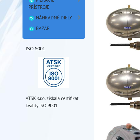
PRÍSTROJE
NÁHRADNÉ DIELY
BAZÁR
ISO 9001
ATSK s.r.o. získala certifikát
kvality ISO 9001