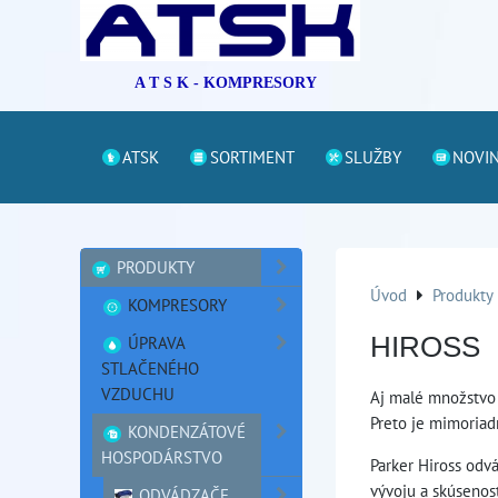
A T S K - KOMPRESORY
ATSK
SORTIMENT
SLUŽBY
NOVI
PRODUKTY
Úvod
Produkty
KOMPRESORY
ÚPRAVA
HIROSS
STLAČENÉHO
VZDUCHU
Aj malé množstvo
Preto je mimoriad
KONDENZÁTOVÉ
HOSPODÁRSTVO
Parker Hiross od
vývoju a skúsenos
ODVÁDZAČE