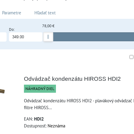
Parametre
Hľadať text
78,00 €
Do:
am
buľka
Odvádzač kondenzátu HIROSS HDI2
NÁHRADNÝ DIEL
Odvádzač kondenzátu HIROSS HDI2 - plavákový odvádzač
filtre HIROSS...
EAN:
HDI2
Dostupnosť:
Neznáma