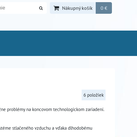
Nákupný košík
0 €
6
položiek
žne problémy na koncovom technologickom zariadení.
ystéme stlačeného vzduchu a vďaka dlhodobému