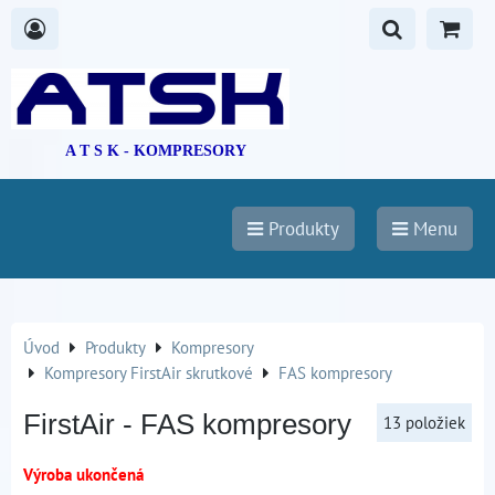
A T S K - KOMPRESORY
Produkty
Menu
Úvod
Produkty
Kompresory
Kompresory FirstAir skrutkové
FAS kompresory
FirstAir - FAS kompresory
13
položiek
Výroba ukončená