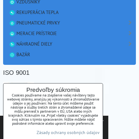
VZDUŠNÍKY
REKUPERÁCIA TEPLA
PNEUMATICKÉ PRVKY
MERACIE PRÍSTROJE
NÁHRADNÉ DIELY
BAZÁR
ISO 9001
Predvoľby súkromia
Cookies používame na zlepšenie vašej návštevy tejto
webovej stránky, analýzu jej výkonnosti a zhromažďovanie
údajov o jej používaní. Na tento účel môžeme použiť
nástroje a služby tretích strán a zhromaždené údaje sa
môžu preniesť k partnerom v EÚ, USA alebo iných
krajinách. Kliknutím na „Prijať všetky cookies“ vyjadrujete
Tieto internetové stránky používajú súbory cookies.
svoj súhlas s týmto spracovaním. Nižšie môžete nájsť
ATSK s.r.o. získala certifikát kvality ISO 9001
podrobné informácie alebo upraviť svoje preferencie.
Bližšie informácie o použitých súboroch cookies a
Zásady ochrany osobných údajov
ako je možné zabrániť ich používaniu nájdete na