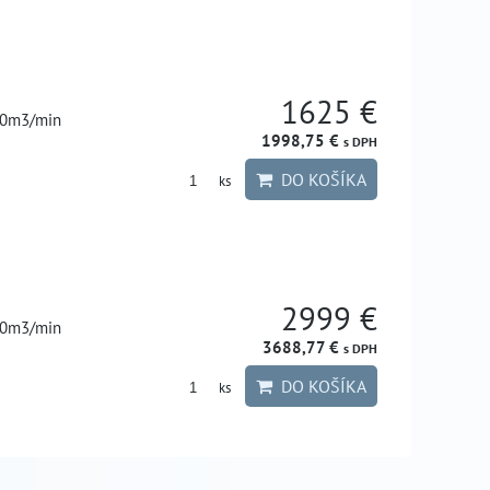
1625 €
30m3/min
1998,75 €
s DPH
DO KOŠÍKA
ks
2999 €
60m3/min
3688,77 €
s DPH
DO KOŠÍKA
ks