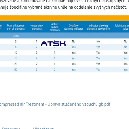
alyzované a kombinované na základe najnovších rôznych adsorpčných te
huje špeciálne vybrané aktívne uhlie na oddelenie zvyšných nečistôt.
mpressed air Treatment - Úprava stlačeného vzduchu gb.pdf