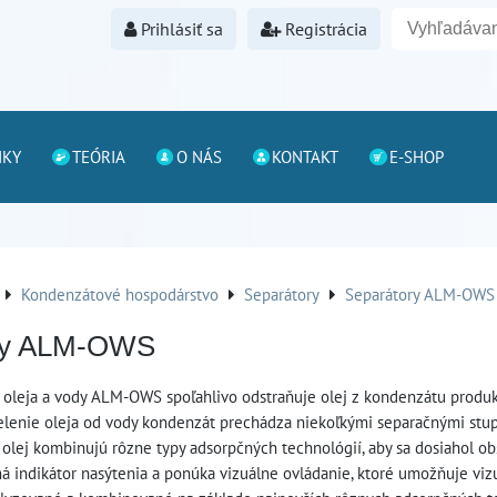
Prihlásiť sa
Registrácia
NKY
TEÓRIA
O NÁS
KONTAKT
E-SHOP
Kondenzátové hospodárstvo
Separátory
Separátory ALM-OWS
ry ALM-OWS
 oleja a vody ALM-OWS spoľahlivo odstraňuje olej z kondenzátu prod
enie oleja od vody kondenzát prechádza niekoľkými separačnými stupňam
 olej kombinujú rôzne typy adsorpčných technológií, aby sa dosiahol ob
á indikátor nasýtenia a ponúka vizuálne ovládanie, ktoré umožňuje vizu