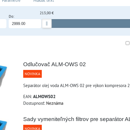
Parametre
Hľadať text
213,00 €
Do:
am
buľka
Odlučovač ALM-OWS 02
NOVINKA
Separátor olej voda ALM-OWS 02 pre výkon kompresora 
EAN:
ALMOWS02
Dostupnosť:
Neznáma
Sady vymeniteľných filtrov pre separátor
NOVINKA