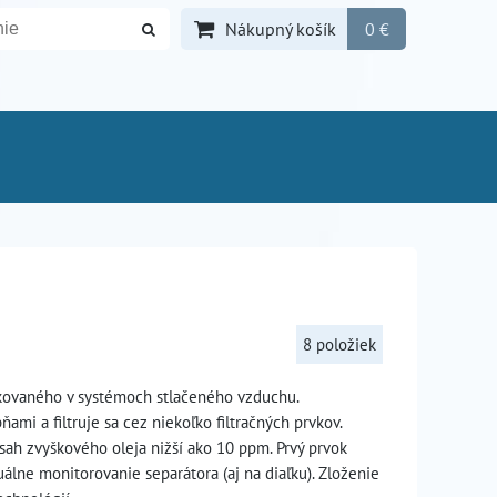
Nákupný košík
0 €
8
položiek
ukovaného v systémoch stlačeného vzduchu.
i a filtruje sa cez niekoľko filtračných prvkov.
sah zvyškového oleja nižší ako 10 ppm. Prvý prvok
álne monitorovanie separátora (aj na diaľku). Zloženie