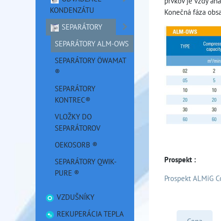
prvkov je vždy an
KONDENZÁTU
Konečná fáza obsa
SEPARÁTORY
SEPARÁTORY ALM-OWS
SEPARÁTORY ÖWAMAT
®
SEPARÁTORY
KONTREC®
VLOŽKY DO
SEPARÁTOROV
OEKOSORB ®
Prospekt :
SEPARÁTORY QWIK-
PURE ®
Prospekt ALMiG Co
VZDUŠNÍKY
REKUPERÁCIA TEPLA