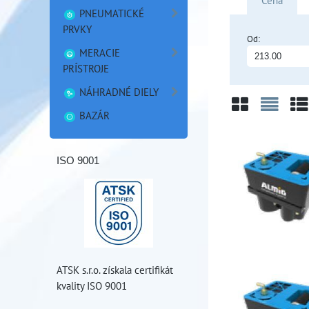
Cena
PNEUMATICKÉ
PRVKY
Od:
MERACIE
PRÍSTROJE
NÁHRADNÉ DIELY
BAZÁR
Mriežka
Zozn
Ta
ISO 9001
ATSK s.r.o. získala certifikát
kvality ISO 9001