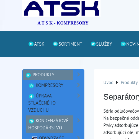
A T S K - KOMPRESORY
ATSK
SORTIMENT
SLUŽBY
NOVI
PRODUKTY
Úvod
Produkty
KOMPRESORY
ÚPRAVA
Separáto
STLAČENÉHO
VZDUCHU
Séria odlučovačov
Na bezpečné oddel
KONDENZÁTOVÉ
Prvky adsorbujúce
HOSPODÁRSTVO
adsorbujúci olej m
ODVÁDZAČE