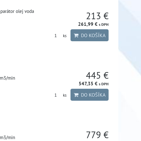
parátor olej voda
213 €
261,99 €
s DPH
DO KOŠÍKA
ks
445 €
3m3/min
547,35 €
s DPH
DO KOŠÍKA
ks
779 €
5m3/min