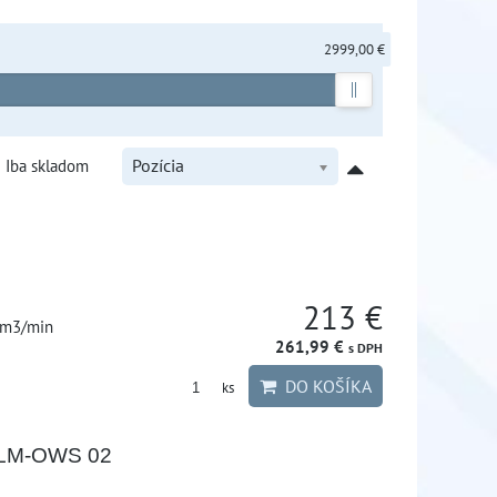
2999,00 €
Iba skladom
Pozícia
213 €
2m3/min
261,99 €
s DPH
DO KOŠÍKA
ks
 ALM-OWS 02