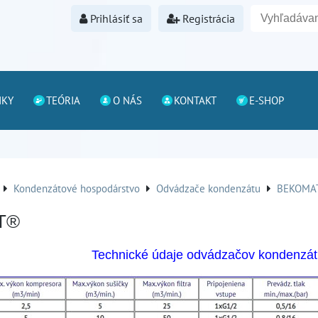
Prihlásiť sa
Registrácia
NKY
TEÓRIA
O NÁS
KONTAKT
E-SHOP
Kondenzátové hospodárstvo
Odvádzače kondenzátu
BEKOMA
T®
Technické údaje odvádzačov kondenz