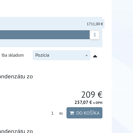
1711,00 €
Iba skladom
Pozícia
ondenzátu zo
209 €
257,07 €
s DPH
DO KOŠÍKA
ks
ondenzátu zo