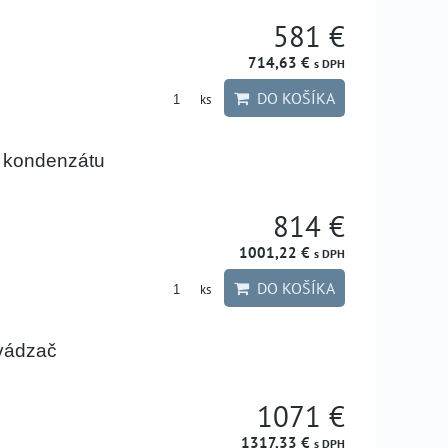
581 €
714,63 €
s DPH
DO KOŠÍKA
ks
 kondenzátu
814 €
1001,22 €
s DPH
DO KOŠÍKA
ks
vádzač
1071 €
1317,33 €
s DPH