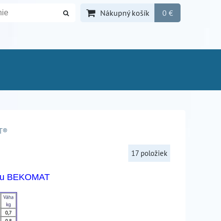
Nákupný košík
0 €
T®
17
položiek
átu BEKOMAT