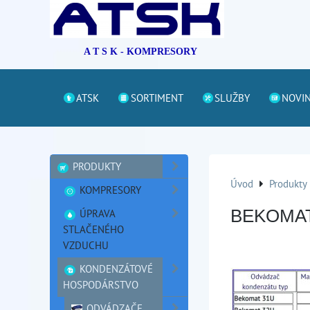
A T S K - KOMPRESORY
ATSK
SORTIMENT
SLUŽBY
NOVI
PRODUKTY
Úvod
Produkty
KOMPRESORY
ÚPRAVA
BEKOMA
STLAČENÉHO
VZDUCHU
KONDENZÁTOVÉ
HOSPODÁRSTVO
ODVÁDZAČE