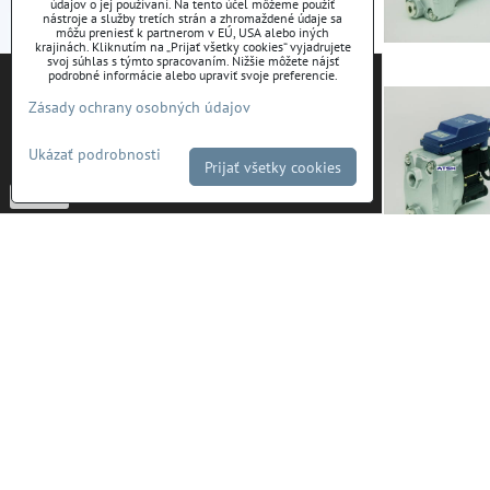
údajov o jej používaní. Na tento účel môžeme použiť
nástroje a služby tretích strán a zhromaždené údaje sa
môžu preniesť k partnerom v EÚ, USA alebo iných
krajinách. Kliknutím na „Prijať všetky cookies“ vyjadrujete
svoj súhlas s týmto spracovaním. Nižšie môžete nájsť
Tieto internetové stránky používajú súbory cookies.
podrobné informácie alebo upraviť svoje preferencie.
Bližšie informácie o použitých súboroch cookies a
Zásady ochrany osobných údajov
ako je možné zabrániť ich používaniu nájdete na
stránke s informáciami o ochrane osobných údajov
Ukázať podrobnosti
-
Zásady Ochrany osobných údajov
Prijať všetky cookies
Potvrdiť