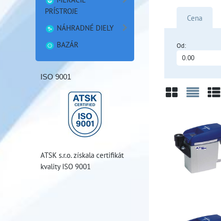
PRÍSTROJE
Cena
NÁHRADNÉ DIELY
BAZÁR
Od:
ISO 9001
Mriežka
Zozn
Ta
ATSK s.r.o. získala certifikát
kvality ISO 9001