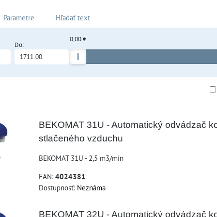
Parametre
Hľadať text
0,00 €
Do:
am
buľka
BEKOMAT 31U - Automatický odvádzač k
stlačeného vzduchu
BEKOMAT 31U - 2,5 m3/min
EAN:
4024381
Dostupnosť:
Neznáma
BEKOMAT 32U - Automatický odvádzač k