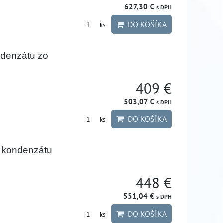
627,30 €
s DPH
DO KOŠÍKA
ks
denzátu zo
409 €
503,07 €
s DPH
DO KOŠÍKA
ks
 kondenzátu
448 €
551,04 €
s DPH
DO KOŠÍKA
ks