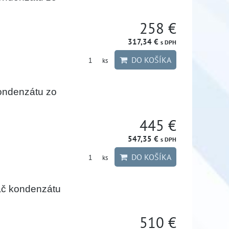
258 €
317,34 €
s DPH
DO KOŠÍKA
ks
ondenzátu zo
445 €
547,35 €
s DPH
DO KOŠÍKA
ks
č kondenzátu
510 €