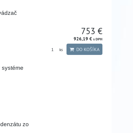
vádzač
753 €
926,19 €
s DPH
DO KOŠÍKA
ks
v systéme
denzátu zo