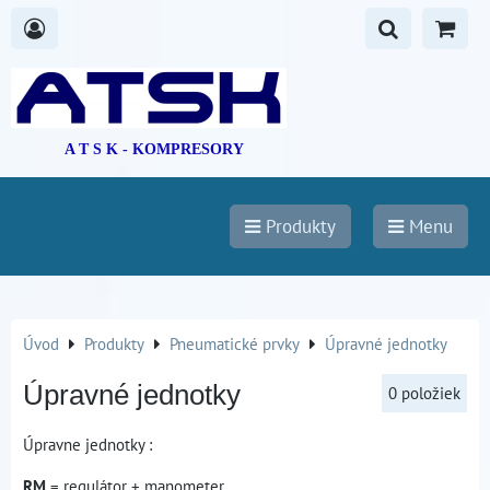
A T S K - KOMPRESORY
Produkty
Menu
Úvod
Produkty
Pneumatické prvky
Úpravné jednotky
Úpravné jednotky
0
položiek
Úpravne jednotky :
RM
= regulátor + manometer