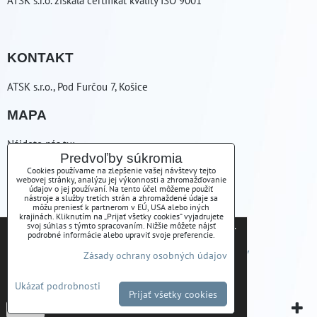
ATSK s.r.o. získala certifikát kvality ISO 9001
KONTAKT
ATSK s.r.o., Pod Furčou 7, Košice
MAPA
Nájdete nás tu:
Predvoľby súkromia
ZAVOLÁME VÁM SPÄŤ
Cookies používame na zlepšenie vašej návštevy tejto
webovej stránky, analýzu jej výkonnosti a zhromažďovanie
údajov o jej používaní. Na tento účel môžeme použiť
nástroje a služby tretích strán a zhromaždené údaje sa
+421556254223
môžu preniesť k partnerom v EÚ, USA alebo iných
krajinách. Kliknutím na „Prijať všetky cookies“ vyjadrujete
Tieto internetové stránky používajú súbory cookies.
svoj súhlas s týmto spracovaním. Nižšie môžete nájsť
atsk(@)atsk.sk
podrobné informácie alebo upraviť svoje preferencie.
Bližšie informácie o použitých súboroch cookies a
Predvoľby súkromia
Zásady ochrany osobných údajov
Zásady ochrany osobných údajov
ako je možné zabrániť ich používaniu nájdete na
stránke s informáciami o ochrane osobných údajov
Podmienky používania
Stav objednávky
Ukázať podrobnosti
-
Zásady Ochrany osobných údajov
Prijať všetky cookies
Vytvorené pomocou:
BiznisWeb.sk
Potvrdiť