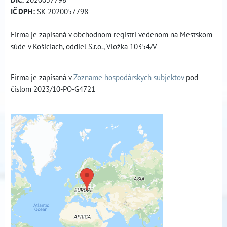
IČ DPH:
SK 2020057798
Firma je zapísaná v obchodnom registri vedenom na Mestskom
súde v Košiciach, oddiel S.r.o., Vložka 10354/V
Firma je zapísaná v
Zozname hospodárskych subjektov
pod
číslom 2023/10-PO-G4721
Externý obsah je blokovaný
Voľbami súkromia
Prajete si načítať externý obsah?
Povoliť tentokrát
Povoliť a zapamätať - súhlas s