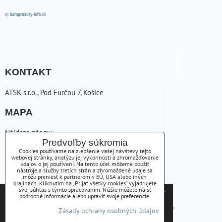
© kompresory-info
.sk
KONTAKT
ATSK s.r.o., Pod Furčou 7, Košice
MAPA
Nájdete nás tu:
Predvoľby súkromia
ZAVOLÁME VÁM SPÄŤ
Cookies používame na zlepšenie vašej návštevy tejto
webovej stránky, analýzu jej výkonnosti a zhromažďovanie
údajov o jej používaní. Na tento účel môžeme použiť
nástroje a služby tretích strán a zhromaždené údaje sa
+421556254223
môžu preniesť k partnerom v EÚ, USA alebo iných
krajinách. Kliknutím na „Prijať všetky cookies“ vyjadrujete
Tieto internetové stránky používajú súbory cookies.
svoj súhlas s týmto spracovaním. Nižšie môžete nájsť
atsk(@)atsk.sk
podrobné informácie alebo upraviť svoje preferencie.
Bližšie informácie o použitých súboroch cookies a
Predvoľby súkromia
Zásady ochrany osobných údajov
Zásady ochrany osobných údajov
ako je možné zabrániť ich používaniu nájdete na