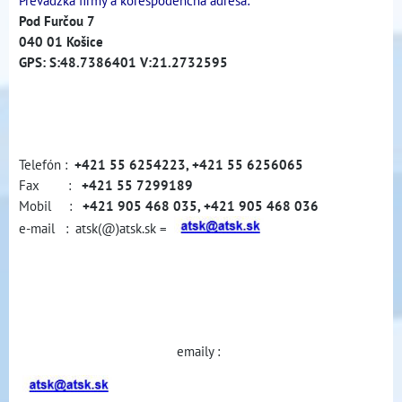
Prevádzka firmy a korešpodenčná adresa:
Pod Furčou 7
040 01 Košice
GPS: S:48.7386401 V:21.2732595
Telefón :
+421 55 6254223, +421 55 6256065
Fax :
+421 55 7299189
Mobil :
+421 905 468 035, +421 905 468 036
e-mail : atsk(@)atsk.sk =
emaily :