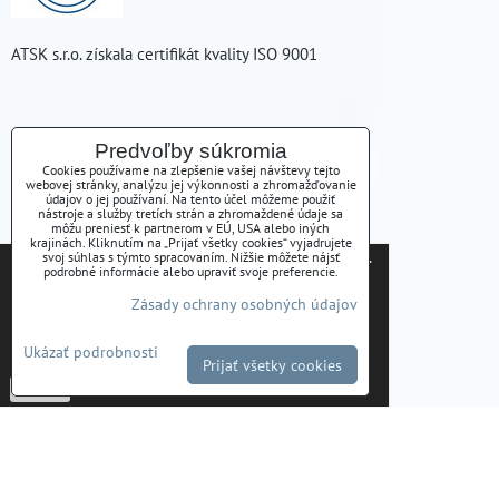
ATSK s.r.o. získala certifikát kvality ISO 9001
KONTAKT
Predvoľby súkromia
Cookies používame na zlepšenie vašej návštevy tejto
webovej stránky, analýzu jej výkonnosti a zhromažďovanie
ATSK s.r.o., Pod Furčou 7, Košice
údajov o jej používaní. Na tento účel môžeme použiť
nástroje a služby tretích strán a zhromaždené údaje sa
môžu preniesť k partnerom v EÚ, USA alebo iných
MAPA
krajinách. Kliknutím na „Prijať všetky cookies“ vyjadrujete
Tieto internetové stránky používajú súbory cookies.
svoj súhlas s týmto spracovaním. Nižšie môžete nájsť
podrobné informácie alebo upraviť svoje preferencie.
Nájdete nás tu:
Bližšie informácie o použitých súboroch cookies a
Zásady ochrany osobných údajov
ako je možné zabrániť ich používaniu nájdete na
ZAVOLÁME VÁM SPÄŤ
stránke s informáciami o ochrane osobných údajov
Ukázať podrobnosti
-
Zásady Ochrany osobných údajov
Prijať všetky cookies
+421556254223
Potvrdiť
atsk(@)atsk.sk
Predvoľby súkromia
Zásady ochrany osobných údajov
Podmienky používania
Stav objednávky