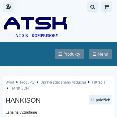
A T S K - KOMPRESORY
Produkty
Menu
Úvod
Produkty
Úprava stlačeného vzduchu
Filtrácia
HANKISON
HANKISON
11
položiek
Cena na vyžiadanie