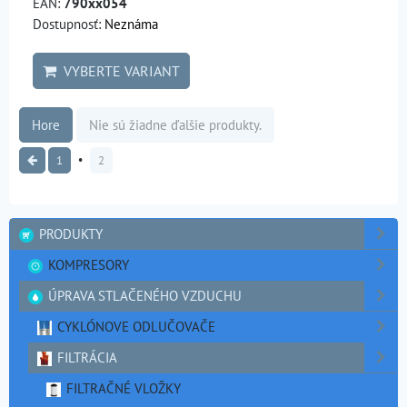
EAN:
790xx054
Dostupnosť:
Neznáma
VYBERTE VARIANT
Hore
Nie sú žiadne ďalšie produkty.
1
2
PRODUKTY
KOMPRESORY
ÚPRAVA STLAČENÉHO VZDUCHU
CYKLÓNOVE ODLUČOVAČE
FILTRÁCIA
FILTRAČNÉ VLOŽKY