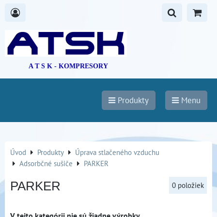
A T S K - KOMPRESORY
Produkty
Menu
Úvod
Produkty
Úprava stlačeného vzduchu
Adsorbčné sušiče
PARKER
PARKER
0
položiek