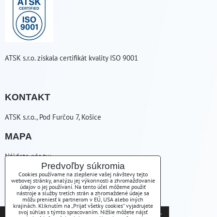
ATSK s.r.o. získala certifikát kvality ISO 9001
KONTAKT
ATSK s.r.o., Pod Furčou 7, Košice
MAPA
Nájdete nás tu:
Predvoľby súkromia
ZAVOLÁME VÁM SPÄŤ
Cookies používame na zlepšenie vašej návštevy tejto
webovej stránky, analýzu jej výkonnosti a zhromažďovanie
údajov o jej používaní. Na tento účel môžeme použiť
nástroje a služby tretích strán a zhromaždené údaje sa
+421556254223
môžu preniesť k partnerom v EÚ, USA alebo iných
krajinách. Kliknutím na „Prijať všetky cookies“ vyjadrujete
Tieto internetové stránky používajú súbory cookies.
svoj súhlas s týmto spracovaním. Nižšie môžete nájsť
atsk(@)atsk.sk