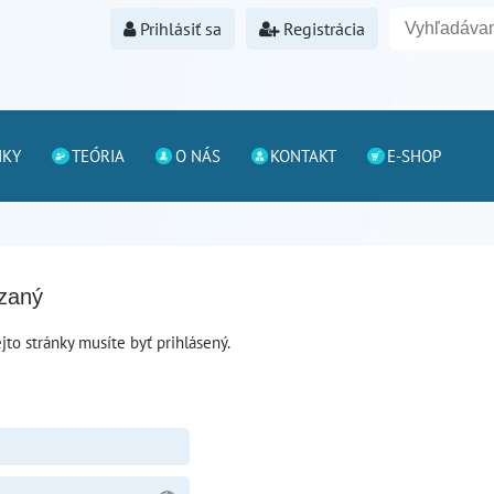
Prihlásiť sa
Registrácia
NKY
TEÓRIA
O NÁS
KONTAKT
E-SHOP
ázaný
jto stránky musíte byť prihlásený.