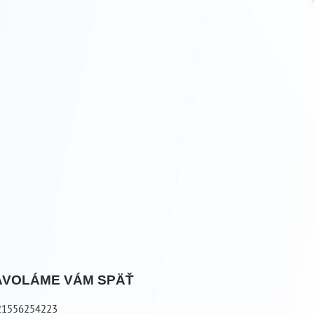
AVOLÁME VÁM SPÄŤ
21556254223