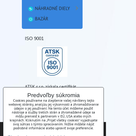
NÁHRADNÉ DIELY
BAZÁR
ISO 9001
ATSK s.r.o. získala certifikát
kvality ISO 9001
Predvoľby súkromia
Cookies používame na zlepšenie vašej návštevy tejto
webovej stránky, analýzu jej výkonnosti a zhromažďovanie
údajov o jej používaní. Na tento účel môžeme použiť
nástroje a služby tretích strán a zhromaždené údaje sa
môžu preniesť k partnerom v EÚ, USA alebo iných
krajinách. Kliknutím na „Prijať všetky cookies“ vyjadrujete
KONTAKT
svoj súhlas s týmto spracovaním. Nižšie môžete nájsť
Tieto internetové stránky používajú súbory cookies.
podrobné informácie alebo upraviť svoje preferencie.
Bližšie informácie o použitých súboroch cookies a
ATSK s.r.o., Pod Furčou 7, Košice