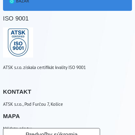
BAZÁR
ISO 9001
ATSK s.r.o. získala certifikát kvality ISO 9001
KONTAKT
ATSK s.r.o., Pod Furčou 7, Košice
MAPA
Nájdete nás tu:
Predvoľby súkromia