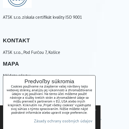
ATSK s.r.o. získala certifikát kvality ISO 9001
KONTAKT
ATSK s.r.o., Pod Furčou 7, Košice
MAPA
Nájdete nás tu:
Predvoľby súkromia
ZAVOLÁME VÁM SPÄŤ
Cookies používame na zlepšenie vašej návštevy tejto
webovej stránky, analýzu jej výkonnosti a zhromažďovanie
údajov o jej používaní. Na tento účel môžeme použiť
nástroje a služby tretích strán a zhromaždené údaje sa
+421556254223
môžu preniesť k partnerom v EÚ, USA alebo iných
krajinách. Kliknutím na „Prijať všetky cookies“ vyjadrujete
Tieto internetové stránky používajú súbory cookies.
svoj súhlas s týmto spracovaním. Nižšie môžete nájsť
atsk(@)atsk.sk
podrobné informácie alebo upraviť svoje preferencie.
Bližšie informácie o použitých súboroch cookies a
Predvoľby súkromia
Zásady ochrany osobných údajov
Zásady ochrany osobných údajov
ako je možné zabrániť ich používaniu nájdete na
stránke s informáciami o ochrane osobných údajov