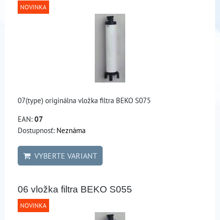
NOVINKA
07(type) originálna vložka filtra BEKO S075
EAN:
07
Dostupnosť:
Neznáma
VYBERTE VARIANT
06 vložka filtra BEKO S055
NOVINKA