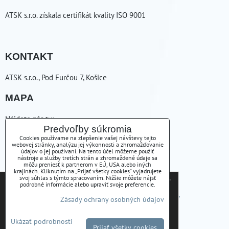
ATSK s.r.o. získala certifikát kvality ISO 9001
KONTAKT
ATSK s.r.o., Pod Furčou 7, Košice
MAPA
Nájdete nás tu:
Predvoľby súkromia
ZAVOLÁME VÁM SPÄŤ
Cookies používame na zlepšenie vašej návštevy tejto
webovej stránky, analýzu jej výkonnosti a zhromažďovanie
údajov o jej používaní. Na tento účel môžeme použiť
nástroje a služby tretích strán a zhromaždené údaje sa
+421556254223
môžu preniesť k partnerom v EÚ, USA alebo iných
krajinách. Kliknutím na „Prijať všetky cookies“ vyjadrujete
Tieto internetové stránky používajú súbory cookies.
svoj súhlas s týmto spracovaním. Nižšie môžete nájsť
atsk(@)atsk.sk
podrobné informácie alebo upraviť svoje preferencie.
Bližšie informácie o použitých súboroch cookies a
Predvoľby súkromia
Zásady ochrany osobných údajov
Zásady ochrany osobných údajov
ako je možné zabrániť ich používaniu nájdete na
stránke s informáciami o ochrane osobných údajov
Podmienky používania
Stav objednávky
Ukázať podrobnosti
-
Zásady Ochrany osobných údajov
Prijať všetky cookies