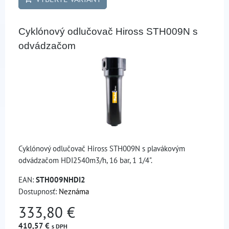
Cyklónový odlučovač Hiross STH009N s
odvádzačom
Cyklónový odlučovač Hiross STH009N s plavákovým
odvádzačom HDI2540m3/h, 16 bar, 1 1/4".
EAN:
STH009NHDI2
Dostupnosť:
Neznáma
333,80 €
410,57 €
s DPH