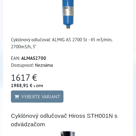
Cyklónový odlučovač ALMIG AS 2700 St - 45 m3/min,
2700m3/h, 3"
EAN:
ALMAS2700
Dostupnosť:
Neznáma
1617 €
1988,91 €
s DPH
VYBERTE VARIANT
Cyklónový odlučovač Hiross STH001N s
odvádzačom