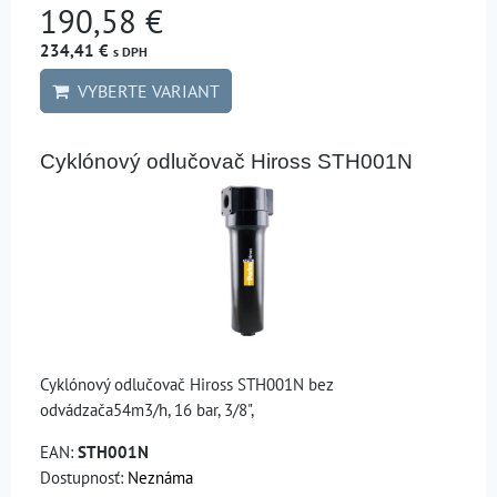
190,58 €
234,41 €
s DPH
VYBERTE VARIANT
Cyklónový odlučovač Hiross STH001N
Cyklónový odlučovač Hiross STH001N bez
odvádzača54m3/h, 16 bar, 3/8",
EAN:
STH001N
Dostupnosť:
Neznáma