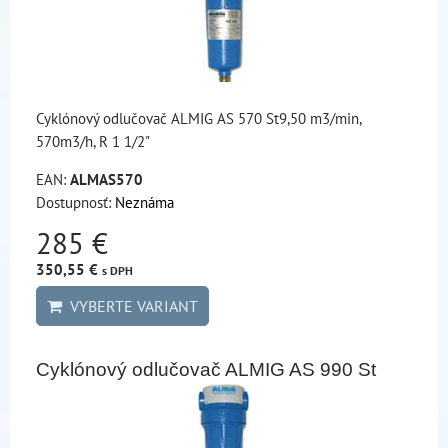
Cyklónový odlučovač ALMIG AS 570 St9,50 m3/min,
570m3/h, R 1 1/2"
EAN:
ALMAS570
Dostupnosť:
Neznáma
285 €
350,55 €
s DPH
VYBERTE VARIANT
Cyklónový odlučovač ALMIG AS 990 St