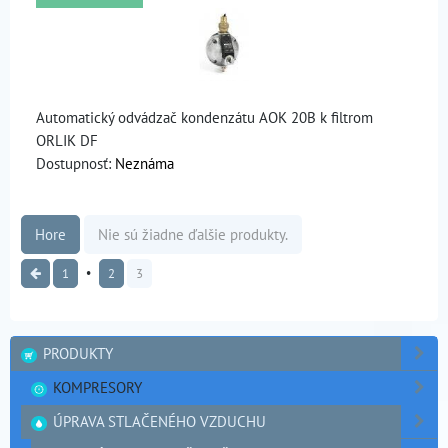
Automatický odvádzač kondenzátu AOK 20B k filtrom
ORLIK DF
Dostupnosť:
Neznáma
Hore
Nie sú žiadne ďalšie produkty.
1
2
3
PRODUKTY
KOMPRESORY
ÚPRAVA STLAČENÉHO VZDUCHU