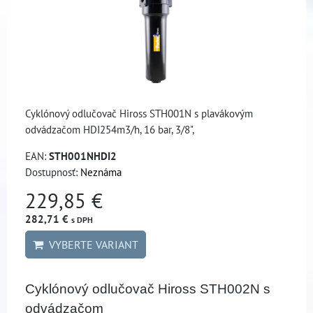
Cyklónový odlučovač Hiross STH001N s plavákovým
odvádzačom HDI254m3/h, 16 bar, 3/8",
EAN:
STH001NHDI2
Dostupnosť:
Neznáma
229,85 €
282,71 €
s DPH
VYBERTE VARIANT
Cyklónový odlučovač Hiross STH002N s
odvádzačom