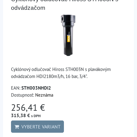
odvádzačom
Cyklónový odlučovač Hiross STH003N s plavákovým
odvádzačom HDI2180m3/h, 16 bar, 3/4".
EAN:
STH003NHDI2
Dostupnosť:
Neznáma
256,41 €
315,38 €
s DPH
VYBERTE VARIANT