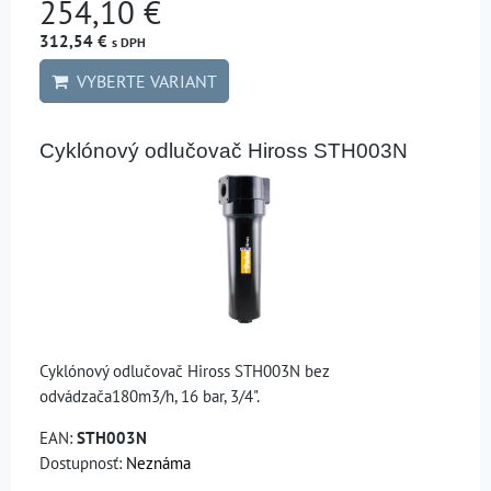
254,10 €
312,54 €
s DPH
VYBERTE VARIANT
Cyklónový odlučovač Hiross STH003N
Cyklónový odlučovač Hiross STH003N bez
odvádzača180m3/h, 16 bar, 3/4".
EAN:
STH003N
Dostupnosť:
Neznáma