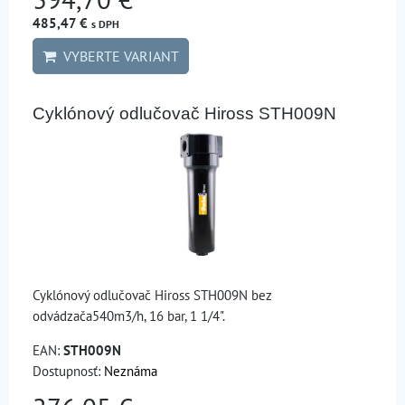
485,47 €
s DPH
VYBERTE VARIANT
Cyklónový odlučovač Hiross STH009N
Cyklónový odlučovač Hiross STH009N bez
odvádzača540m3/h, 16 bar, 1 1/4".
EAN:
STH009N
Dostupnosť:
Neznáma