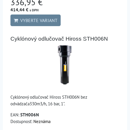
336,95 €
414,44 €
s DPH
VYBERTE VARIANT
Cyklónový odlučovač Hiross STH006N
Cyklónový odlučovač Hiross STH006N bez
odvádzača330m3/h, 16 bar, 1".
EAN:
STH006N
Dostupnosť:
Neznáma