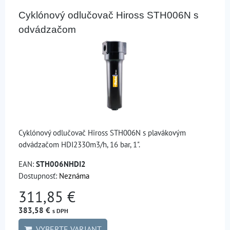
Cyklónový odlučovač Hiross STH006N s
odvádzačom
Cyklónový odlučovač Hiross STH006N s plavákovým
odvádzačom HDI2330m3/h, 16 bar, 1".
EAN:
STH006NHDI2
Dostupnosť:
Neznáma
311,85 €
383,58 €
s DPH
VYBERTE VARIANT