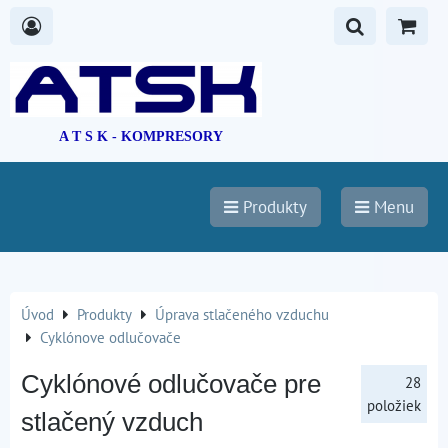
A T S K - KOMPRESORY
Produkty
Menu
Úvod
Produkty
Úprava stlačeného vzduchu
Cyklónove odlučovače
Cyklónové odlučovače pre
28
položiek
stlačený vzduch