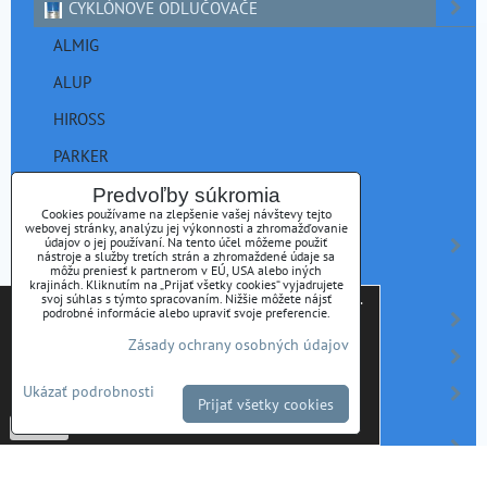
CYKLÓNOVE ODLUČOVAČE
ALMIG
ALUP
HIROSS
PARKER
ORLIK
Predvoľby súkromia
Cookies používame na zlepšenie vašej návštevy tejto
webovej stránky, analýzu jej výkonnosti a zhromažďovanie
údajov o jej používaní. Na tento účel môžeme použiť
FILTRÁCIA
nástroje a služby tretích strán a zhromaždené údaje sa
môžu preniesť k partnerom v EÚ, USA alebo iných
ADSORBERY AC
krajinách. Kliknutím na „Prijať všetky cookies“ vyjadrujete
Tieto internetové stránky používajú súbory cookies.
svoj súhlas s týmto spracovaním. Nižšie môžete nájsť
podrobné informácie alebo upraviť svoje preferencie.
KONDENZAČNÉ SUŠIČE
Bližšie informácie o použitých súboroch cookies a
Zásady ochrany osobných údajov
ako je možné zabrániť ich používaniu nájdete na
ADSORBČNÉ SUŠIČE
stránke s informáciami o ochrane osobných údajov
Ukázať podrobnosti
MEMBRÁNOVÉ SUŠIČE
-
Zásady Ochrany osobných údajov
Prijať všetky cookies
Potvrdiť
KONDENZÁTOVÉ HOSPODÁRSTVO
VZDUŠNÍKY