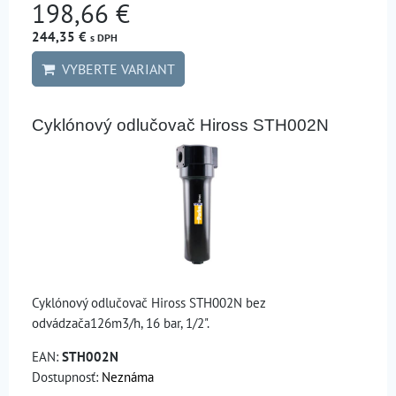
198,66 €
244,35 €
s DPH
VYBERTE VARIANT
Cyklónový odlučovač Hiross STH002N
Cyklónový odlučovač Hiross STH002N bez
odvádzača126m3/h, 16 bar, 1/2".
EAN:
STH002N
Dostupnosť:
Neznáma