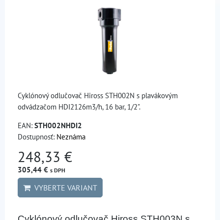
Cyklónový odlučovač Hiross STH002N s plavákovým
odvádzačom HDI2126m3/h, 16 bar, 1/2".
EAN:
STH002NHDI2
Dostupnosť:
Neznáma
248,33 €
305,44 €
s DPH
VYBERTE VARIANT
Cyklónový odlučovač Hiross STH003N s