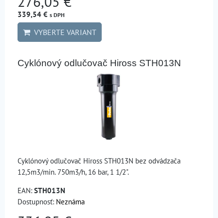
276,05 €
339,54 €
s DPH
VYBERTE VARIANT
Cyklónový odlučovač Hiross STH013N
Cyklónový odlučovač Hiross STH013N bez odvádzača
12,5m3/min. 750m3/h, 16 bar, 1 1/2".
EAN:
STH013N
Dostupnosť:
Neznáma