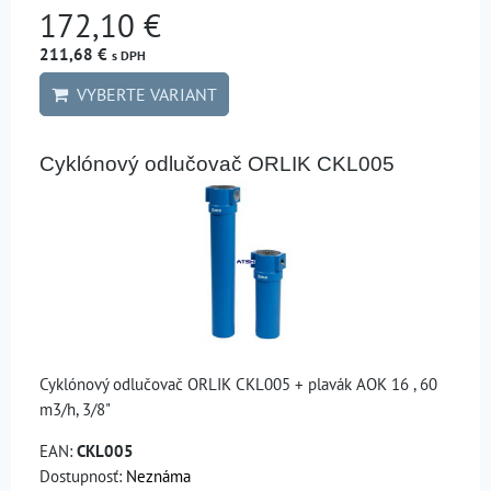
172,10 €
211,68 €
s DPH
VYBERTE VARIANT
Cyklónový odlučovač ORLIK CKL005
Cyklónový odlučovač ORLIK CKL005 + plavák AOK 16 , 60
m3/h, 3/8"
EAN:
CKL005
Dostupnosť:
Neznáma