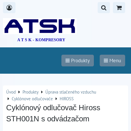
A T S K - KOMPRESORY
Produkty
Menu
Úvod
Produkty
Úprava stlačeného vzduchu
Cyklónove odlučovače
HIROSS
Cyklónový odlučovač Hiross
STH001N s odvádzačom