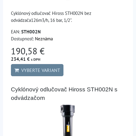
Cyklónový odlučovač Hiross STH002N bez
odvádzača126m3/h, 16 bar, 1/2".
EAN:
STH002N
Dostupnosť:
Neznáma
190,58 €
234,41 €
s DPH
VYBERTE VARIANT
Cyklónový odlučovač Hiross STH002N s
odvádzačom