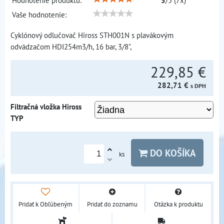
Hodnotenie produktu:
5
/
5
(
7
x)
Vaše hodnotenie:
Cyklónový odlučovač Hiross STH001N s plavákovým
odvádzačom HDI254m3/h, 16 bar, 3/8",
229,85 €
282,71 €
s DPH
Filtračná vložka Hiross
TYP
DO KOŠÍKA
ks
Pridať k Obľúbeným
Pridať do zoznamu
Otázka k produktu