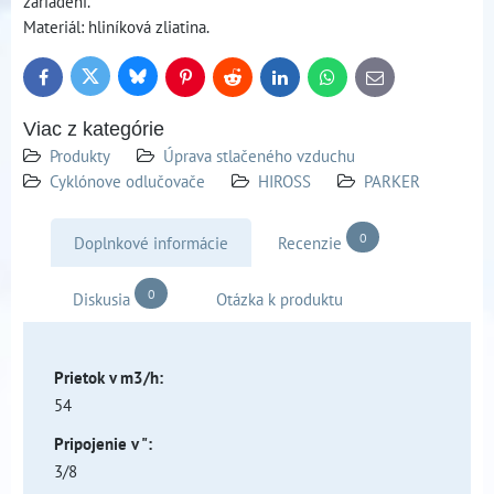
zariadení.
Materiál: hliníková zliatina.
Bluesky
Twitter
Facebook
Pinterest
Reddit
LinkedIn
WhatsApp
E-
mail
Viac z kategórie
Produkty
Úprava stlačeného vzduchu
Cyklónove odlučovače
HIROSS
PARKER
0
Doplnkové informácie
Recenzie
0
Diskusia
Otázka k produktu
Prietok v m3/h:
54
Pripojenie v ":
3/8