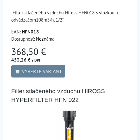
Filter stlačeného vzduchu Hiross HFN018 s vložkou a
odvádzačom108m3/h, 1/2"
EAN:
HFN018
Dostupnosť:
Neznáma
368,50 €
453,26 €
s DPH
VYBERTE VARIANT
Filter stlačeného vzduchu HIROSS
HYPERFILTER HFN 022