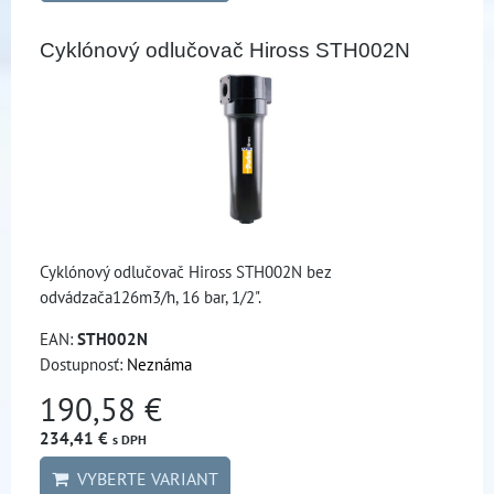
Cyklónový odlučovač Hiross STH002N
Cyklónový odlučovač Hiross STH002N bez
odvádzača126m3/h, 16 bar, 1/2".
EAN:
STH002N
Dostupnosť:
Neznáma
190,58 €
234,41 €
s DPH
VYBERTE VARIANT