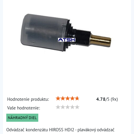
Hodnotenie produktu:
4.78
/
5
(
9
x)
Vaše hodnotenie:
NÁHRADNÝ DIEL
Odvádzač kondenzátu HIROSS HDI2 - plavákový odvádzač