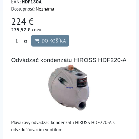
EAN:
HDF180A
Dostupnosť:
Neznáma
224 €
275,52 €
s DPH
DO KOŠÍKA
ks
Odvádzač kondenzátu HIROSS HDF220-A
Plavákový odvádzač kondenzátu HIROSS HDF220-A s
odvzdušňovacím ventilom