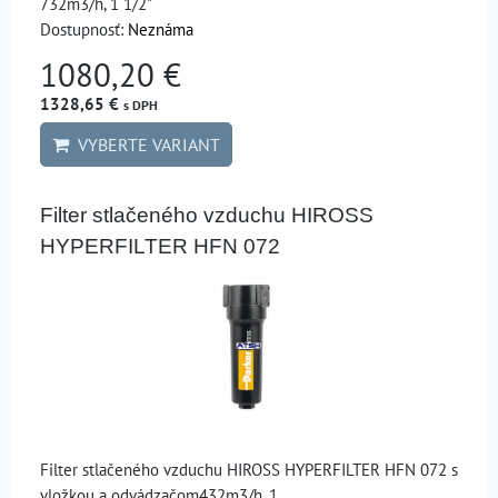
732m3/h, 1 1/2"
Dostupnosť:
Neznáma
1080,20 €
1328,65 €
s DPH
VYBERTE VARIANT
Filter stlačeného vzduchu HIROSS
HYPERFILTER HFN 072
Filter stlačeného vzduchu HIROSS HYPERFILTER HFN 072 s
vložkou a odvádzačom432m3/h, 1...