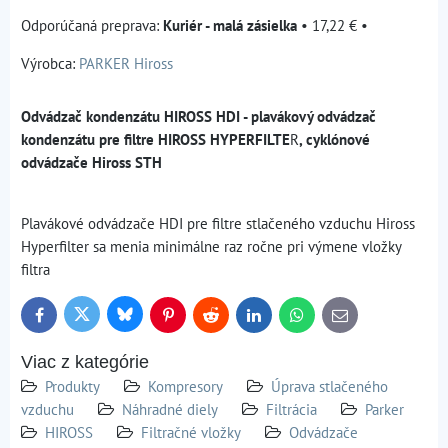
Kuriér - malá zásielka
•
17,22 €
•
Výrobca:
PARKER Hiross
Odvádzač kondenzátu HIROSS HDI - plavákový odvádzač
kondenzátu pre filtre HIROSS HYPERFILTE
R
, cyklónové
odvádzače Hiross STH
Plavákové odvádzače HDI pre filtre stlačeného vzduchu Hiross
Hyperfilter sa menia minimálne raz ročne pri výmene vložky
filtra
Bluesky
Twitter
Facebook
Pinterest
Reddit
LinkedIn
WhatsApp
E-
mail
Viac z kategórie
Produkty
Kompresory
Úprava stlačeného
vzduchu
Náhradné diely
Filtrácia
Parker
HIROSS
Filtračné vložky
Odvádzače