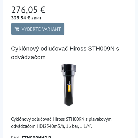
276,05 €
339,54 €
s DPH
VYBERTE VARIANT
Cyklónový odlučovač Hiross STH009N s
odvádzačom
Cyklónový odlučovač Hiross STH009N s plavákovým
odvádzačom HDI2540m3/h, 16 bar, 1 1/4".
EAN:
STH009NHDI2