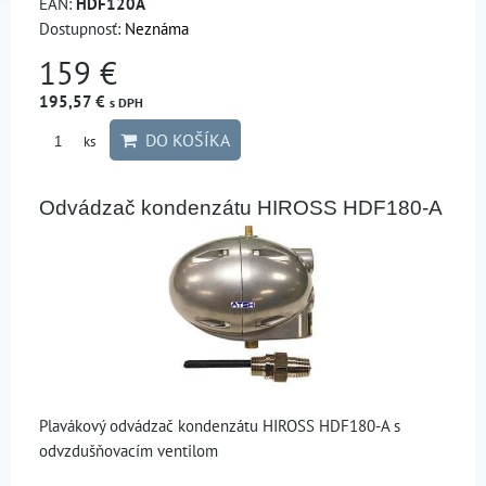
EAN:
HDF120A
Dostupnosť:
Neznáma
159 €
195,57 €
s DPH
DO KOŠÍKA
ks
Odvádzač kondenzátu HIROSS HDF180-A
Plavákový odvádzač kondenzátu HIROSS HDF180-A s
odvzdušňovacím ventilom