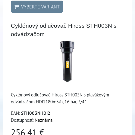
VYBERTE VARIANT
Cyklónový odlučovač Hiross STH003N s
odvádzačom
Cyklónový odlučovač Hiross STH003N s plavákovým
odvádzačom HDI2180m3/h, 16 bar, 3/4".
EAN:
STH003NHDI2
Dostupnosť:
Neznáma
256,41 €