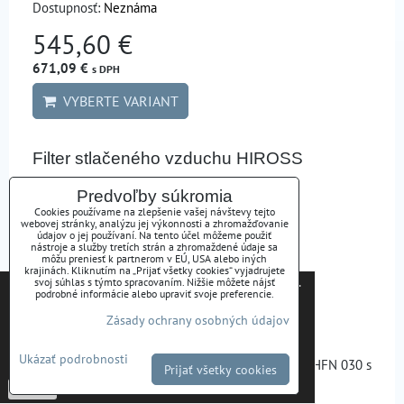
Dostupnosť:
Neznáma
545,60 €
671,09 €
s DPH
VYBERTE VARIANT
Filter stlačeného vzduchu HIROSS
HYPERFILTER HFN 030
Predvoľby súkromia
Cookies používame na zlepšenie vašej návštevy tejto
webovej stránky, analýzu jej výkonnosti a zhromažďovanie
údajov o jej používaní. Na tento účel môžeme použiť
nástroje a služby tretích strán a zhromaždené údaje sa
môžu preniesť k partnerom v EÚ, USA alebo iných
krajinách. Kliknutím na „Prijať všetky cookies“ vyjadrujete
Tieto internetové stránky používajú súbory cookies.
svoj súhlas s týmto spracovaním. Nižšie môžete nájsť
podrobné informácie alebo upraviť svoje preferencie.
Bližšie informácie o použitých súboroch cookies a
Zásady ochrany osobných údajov
ako je možné zabrániť ich používaniu nájdete na
stránke s informáciami o ochrane osobných údajov
Ukázať podrobnosti
Filter stlačeného vzduchu HIROSS HYPERFILTER HFN 030 s
-
Zásady Ochrany osobných údajov
Prijať všetky cookies
vložkou a odvádzačom 180m3/h, 3/4"
Potvrdiť