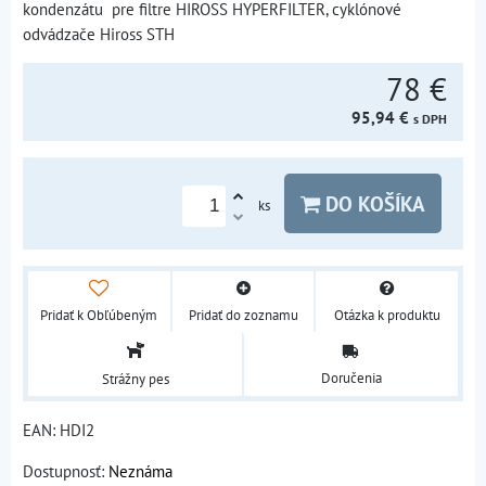
kondenzátu pre filtre HIROSS HYPERFILTER, cyklónové
odvádzače Hiross STH
78 €
95,94 €
s DPH
DO KOŠÍKA
ks
Pridať k Obľúbeným
Pridať do zoznamu
Otázka k produktu
Doručenia
Strážny pes
EAN:
HDI2
Dostupnosť:
Neznáma