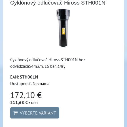
Cyklónový odlučovač Hiross STH001N
Cyklónový odlučovač Hiross STH001N bez
odvádzača54m3/h, 16 bar, 3/8",
EAN:
STH001N
Dostupnosť:
Neznáma
172,10 €
211,68 €
s DPH
VYBERTE VARIANT