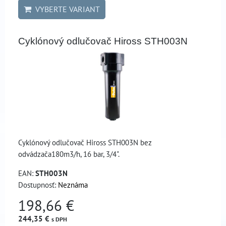
VYBERTE VARIANT
Cyklónový odlučovač Hiross STH003N
Cyklónový odlučovač Hiross STH003N bez
odvádzača180m3/h, 16 bar, 3/4".
EAN:
STH003N
Dostupnosť:
Neznáma
198,66 €
244,35 €
s DPH