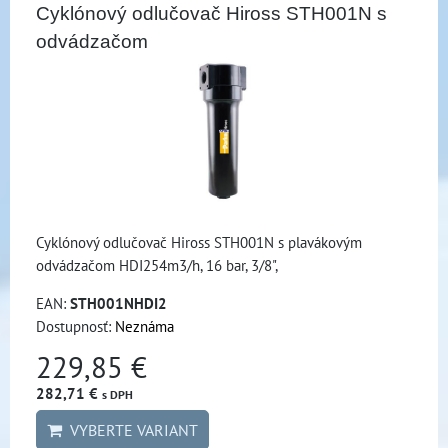
Cyklónový odlučovač Hiross STH001N s
odvádzačom
Cyklónový odlučovač Hiross STH001N s plavákovým
odvádzačom HDI254m3/h, 16 bar, 3/8",
EAN:
STH001NHDI2
Dostupnosť:
Neznáma
229,85 €
282,71 €
s DPH
VYBERTE VARIANT