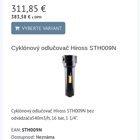
311,85 €
383,58 €
s DPH
VYBERTE VARIANT
Cyklónový odlučovač Hiross STH009N
Cyklónový odlučovač Hiross STH009N bez
odvádzača540m3/h, 16 bar, 1 1/4".
EAN:
STH009N
Dostupnosť:
Neznáma