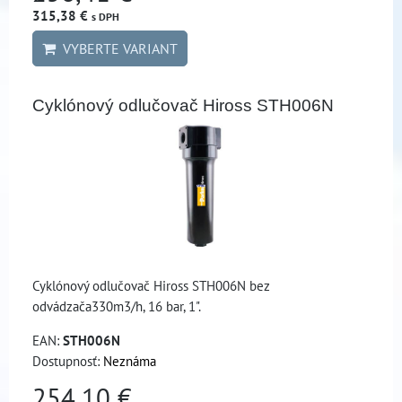
315,38 €
s DPH
VYBERTE VARIANT
Cyklónový odlučovač Hiross STH006N
Cyklónový odlučovač Hiross STH006N bez
odvádzača330m3/h, 16 bar, 1".
EAN:
STH006N
Dostupnosť:
Neznáma
254,10 €