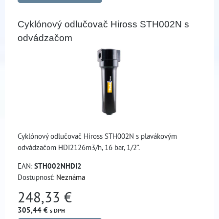
Cyklónový odlučovač Hiross STH002N s
odvádzačom
Cyklónový odlučovač Hiross STH002N s plavákovým
odvádzačom HDI2126m3/h, 16 bar, 1/2".
EAN:
STH002NHDI2
Dostupnosť:
Neznáma
248,33 €
305,44 €
s DPH