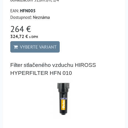
EAN:
HFN005
Dostupnosť:
Neznáma
264 €
324,72 €
s DPH
VYBERTE VARIANT
Filter stlačeného vzduchu HIROSS
HYPERFILTER HFN 010