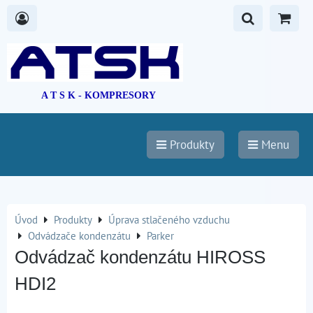
A T S K - KOMPRESORY
Produkty
Menu
Úvod
Produkty
Úprava stlačeného vzduchu
Odvádzače kondenzátu
Parker
Odvádzač kondenzátu HIROSS
HDI2