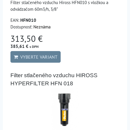
Filter stlačeného vzduchu Hiross HFN010 s vložkou a
odvádzačom 60m3/h, 3/8"
EAN:
HFN010
Dostupnosť:
Neznáma
313,50 €
385,61 €
s DPH
VYBERTE VARIANT
Filter stlačeného vzduchu HIROSS
HYPERFILTER HFN 018