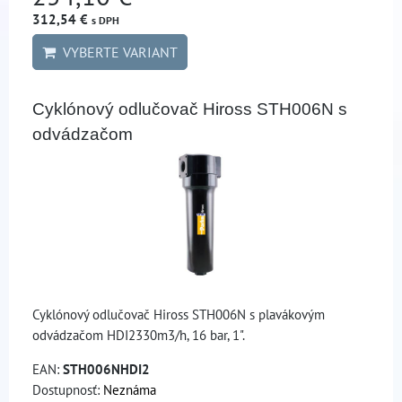
312,54 €
s DPH
VYBERTE VARIANT
Cyklónový odlučovač Hiross STH006N s
odvádzačom
Cyklónový odlučovač Hiross STH006N s plavákovým
odvádzačom HDI2330m3/h, 16 bar, 1".
EAN:
STH006NHDI2
Dostupnosť:
Neznáma