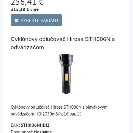
256,41 €
315,38 €
s DPH
VYBERTE VARIANT
Cyklónový odlučovač Hiross STH006N s
odvádzačom
Cyklónový odlučovač Hiross STH006N s plavákovým
odvádzačom HDI2330m3/h, 16 bar, 1".
EAN:
STH006NHDI2
Dostupnosť:
Neznáma