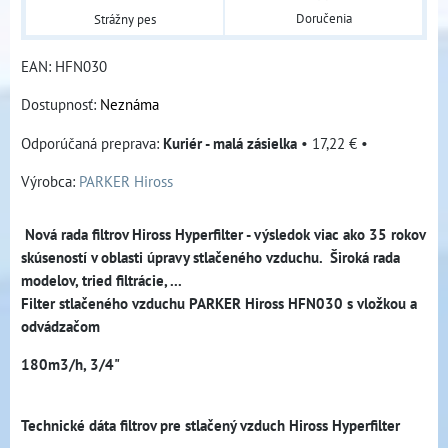
Doručenia
Strážny pes
EAN:
HFN030
Dostupnosť:
Neznáma
Kuriér - malá zásielka
•
17,22 €
•
Výrobca:
PARKER Hiross
Nová rada filtrov Hiross Hyperfilter - výsledok viac ako 35 rokov
skúseností v oblasti úpravy stlačeného vzduchu. Široká rada
modelov, tried filtrácie, ...
Filter stlačeného vzduchu PARKER Hiross HFN030 s vložkou a
odvádzačom
180m3/h, 3/4"
Technické dáta filtrov pre stlačený vzduch Hiross Hyperfilter