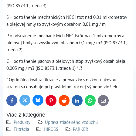
(ISO 8573.1, trieda 3) ...
S = odstránenie mechanických NEC istôt nad 0,01 mikrometrov
a olejovej hmly so zvyškovým obsahom 0,01 mg / m
P = odstránenie mechanických NEC istôt nad 1 mikrometrov a
olejovej hmly so zvyškovým obsahom 0,1 mg / m3 (ISO 8573.1,
trieda 2) ...
C = odstránenie pachov a olejových stôp, zvyškový obsah oleja
0,003 mg / m3 (ISO 8573.1, trieda 1) * .3
* Optimálna kvalita filtrácie a prevádzky s nízkou tlakovou
stratou sa dosahuje pri pravidelnej ročnej výmene vložiek.
Bluesky
Twitter
Facebook
Pinterest
Reddit
LinkedIn
WhatsApp
E-
mail
Viac z kategórie
Produkty
Úprava stlačeného vzduchu
Filtrácia
HIROSS
PARKER