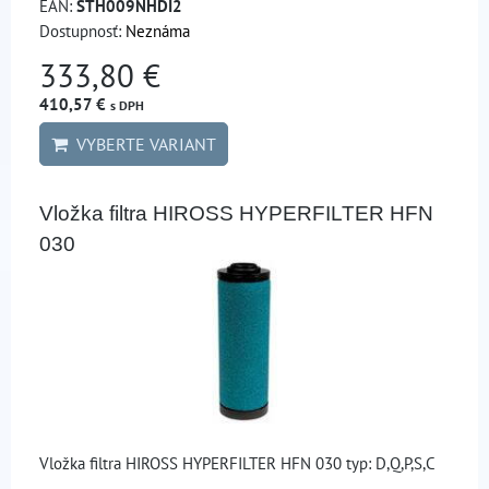
EAN:
STH009NHDI2
Dostupnosť:
Neznáma
333,80 €
410,57 €
s DPH
VYBERTE VARIANT
Vložka filtra HIROSS HYPERFILTER HFN
030
Vložka filtra HIROSS HYPERFILTER HFN 030 typ: D,Q,P,S,C