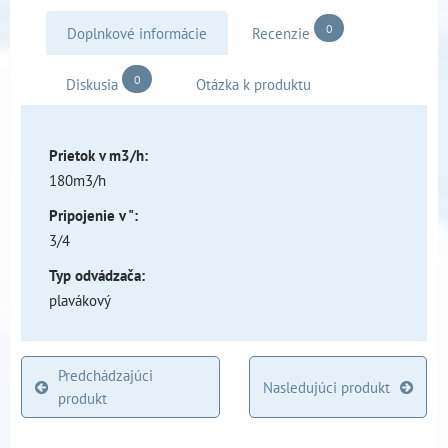
0
Doplnkové informácie
Recenzie
0
Diskusia
Otázka k produktu
Prietok v m3/h:
180m3/h
Pripojenie v ":
3/4
Typ odvádzača:
plavákový
Predchádzajúci
Nasledujúci produkt
produkt