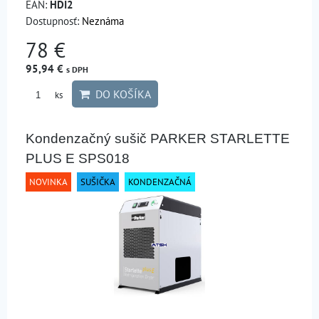
EAN:
HDI2
Dostupnosť:
Neznáma
78 €
95,94 €
s DPH
DO KOŠÍKA
ks
Kondenzačný sušič PARKER STARLETTE
PLUS E SPS018
NOVINKA
SUŠIČKA
KONDENZAČNÁ