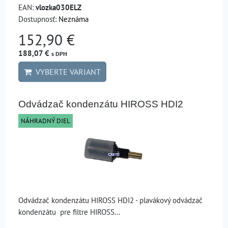
EAN:
vlozka030ELZ
Dostupnosť:
Neznáma
152,90 €
188,07 €
s DPH
VYBERTE VARIANT
Odvádzač kondenzátu HIROSS HDI2
NÁHRADNÝ DIEL
Odvádzač kondenzátu HIROSS HDI2 - plavákový odvádzač
kondenzátu pre filtre HIROSS...