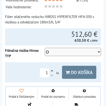
Hodnotenie produktu:
5
/
5
(
5
x)
Vaše hodnotenie:
Filter stlačeného vzduchu HIROSS HYPERFILTER HFN 030 s
vložkou a odvádzačom 180m3/h, 3/4"
512,60 €
630,50 €
s DPH
Filtračná vložka Hiross
TYP
DO KOŠÍKA
ks
Pridať k Obľúbeným
Pridať do zoznamu
Otázka k produktu