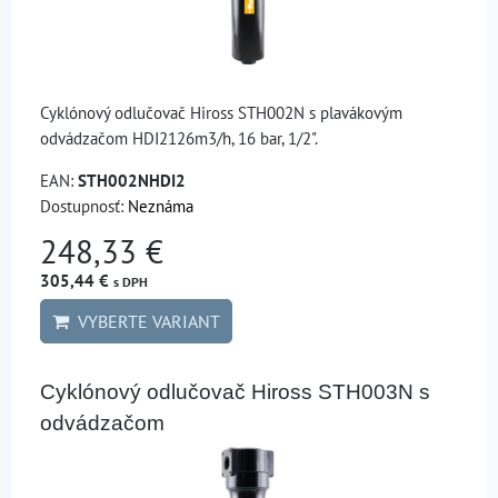
Cyklónový odlučovač Hiross STH002N s plavákovým
odvádzačom HDI2126m3/h, 16 bar, 1/2".
EAN:
STH002NHDI2
Dostupnosť:
Neznáma
248,33 €
305,44 €
s DPH
VYBERTE VARIANT
Cyklónový odlučovač Hiross STH003N s
odvádzačom