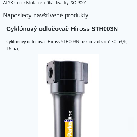
ATSK s.r.o. získala certifikát kvality ISO 9001
Naposledy navštívené produkty
Cyklónový odlučovač Hiross STH003N
Cyklónový odlučovač Hiross STH003N bez odvádzača180m3/h,
16 bar,...