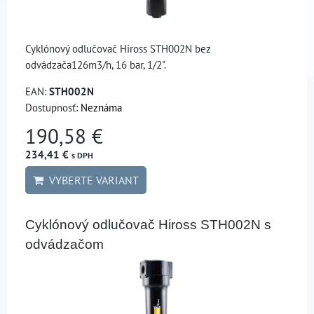
Cyklónový odlučovač Hiross STH002N bez
odvádzača126m3/h, 16 bar, 1/2".
EAN:
STH002N
Dostupnosť:
Neznáma
190,58 €
234,41 €
s DPH
VYBERTE VARIANT
Cyklónový odlučovač Hiross STH002N s
odvádzačom