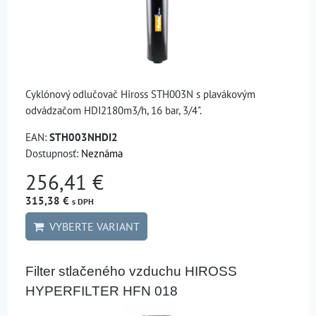
Cyklónový odlučovač Hiross STH003N s plavákovým
odvádzačom HDI2180m3/h, 16 bar, 3/4".
EAN:
STH003NHDI2
Dostupnosť:
Neznáma
256,41 €
315,38 €
s DPH
VYBERTE VARIANT
Filter stlačeného vzduchu HIROSS
HYPERFILTER HFN 018