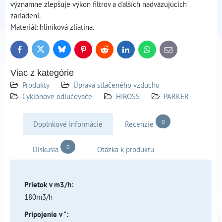
významne zlepšuje výkon filtrov a ďalších nadväzujúcich
zariadení.
Materiál: hliníková zliatina.
Bluesky
Twitter
Facebook
Pinterest
Reddit
LinkedIn
WhatsApp
E-
mail
Viac z kategórie
Produkty
Úprava stlačeného vzduchu
Cyklónove odlučovače
HIROSS
PARKER
0
Doplnkové informácie
Recenzie
0
Diskusia
Otázka k produktu
Prietok v m3/h:
180m3/h
Pripojenie v ":