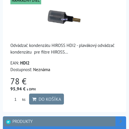
NÁHRADNÝ DIEL
Odvádzač kondenzátu HIROSS HDI2 - plavákový odvádzač
kondenzátu pre filtre HIROSS...
EAN:
HDI2
Dostupnosť:
Neznáma
78 €
95,94 €
s DPH
DO KOŠÍKA
ks
PRODUKTY