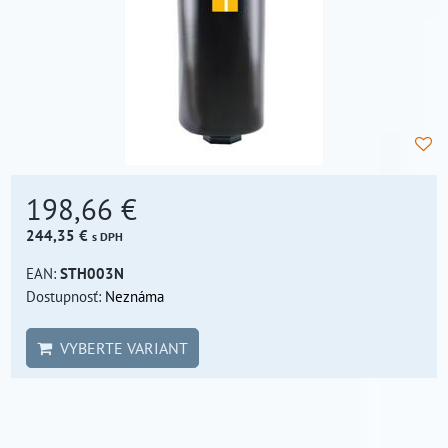
198,66 €
244,35 €
s DPH
EAN:
STH003N
Dostupnosť:
Neznáma
VYBERTE VARIANT