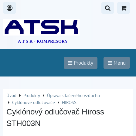
A T S K - KOMPRESORY
Produkty
Menu
Úvod
Produkty
Úprava stlačeného vzduchu
Cyklónove odlučovače
HIROSS
Cyklónový odlučovač Hiross
STH003N