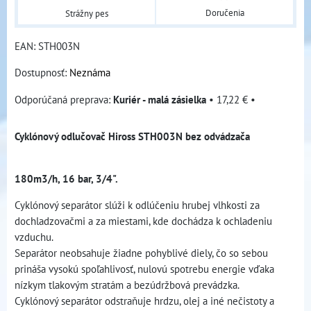
Doručenia
Strážny pes
EAN:
STH003N
Dostupnosť:
Neznáma
Kuriér - malá zásielka
•
17,22 €
•
Cyklónový odlučovač Hiross STH003N bez odvádzača
180m3/h, 16 bar, 3/4".
Cyklónový separátor slúži k odlúčeniu hrubej vlhkosti za
dochladzovačmi a za miestami, kde dochádza k ochladeniu
vzduchu.
Separátor neobsahuje žiadne pohyblivé diely, čo so sebou
prináša vysokú spoľahlivosť, nulovú spotrebu energie vďaka
nízkym tlakovým stratám a bezúdržbová prevádzka.
Cyklónový separátor odstraňuje hrdzu, olej a iné nečistoty a