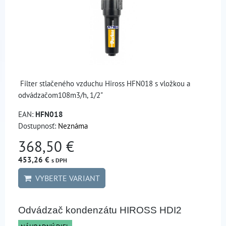
Filter stlačeného vzduchu Hiross HFN018 s vložkou a
odvádzačom108m3/h, 1/2"
EAN:
HFN018
Dostupnosť:
Neznáma
368,50 €
453,26 €
s DPH
VYBERTE VARIANT
Odvádzač kondenzátu HIROSS HDI2