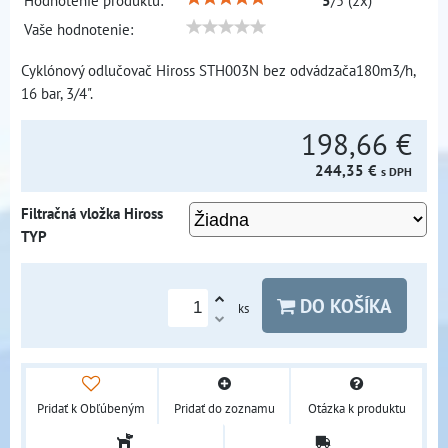
Hodnotenie produktu:
5
/
5
(
2
x)
Vaše hodnotenie:
Cyklónový odlučovač Hiross STH003N bez odvádzača180m3/h,
16 bar, 3/4".
198,66 €
244,35 €
s DPH
Filtračná vložka Hiross
TYP
DO KOŠÍKA
ks
Pridať k Obľúbeným
Pridať do zoznamu
Otázka k produktu