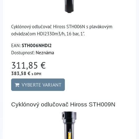
Cyklónový odlučovač Hiross STH006N s plavákovým
odvádzačom HDI2330m3/h, 16 bar, 1".
EAN:
STH006NHDI2
Dostupnosť:
Neznáma
311,85 €
383,58 €
s DPH
VYBERTE VARIANT
Cyklónový odlučovač Hiross STH009N