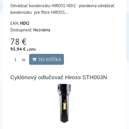
Odvádzač kondenzátu HIROSS HDI2 - plavákový odvádzač
kondenzátu pre filtre HIROSS...
EAN:
HDI2
Dostupnosť:
Neznáma
78 €
95,94 €
s DPH
DO KOŠÍKA
ks
Cyklónový odlučovač Hiross STH003N