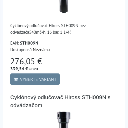
Cyklónový odlučovač Hiross STH009N bez
odvádzača540m3/h, 16 bar, 1 1/4".
EAN:
STH009N
Dostupnosť:
Neznáma
276,05 €
339,54 €
s DPH
VYBERTE VARIANT
Cyklónový odlučovač Hiross STH009N s
odvádzačom