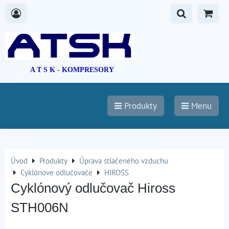
A T S K - KOMPRESORY
Produkty
Menu
Úvod
Produkty
Úprava stlačeného vzduchu
Cyklónove odlučovače
HIROSS
Cyklónový odlučovač Hiross
STH006N