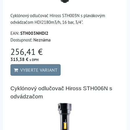
Cyklónový odlučovač Hiross STH003N s plavákovým
odvádzačom HDI2180m3/h, 16 bar, 3/4".
EAN:
STH003NHDI2
Dostupnosť:
Neznáma
256,41 €
315,38 €
s DPH
VYBERTE VARIANT
Cyklónový odlučovač Hiross STH006N s
odvádzačom