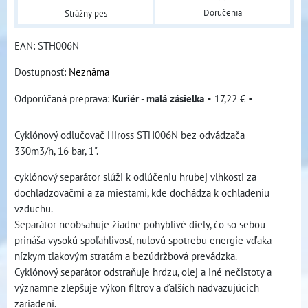
Doručenia
Strážny pes
EAN:
STH006N
Dostupnosť:
Neznáma
Kuriér - malá zásielka
•
17,22 €
•
Cyklónový odlučovač Hiross STH006N bez odvádzača
330m3/h, 16 bar, 1".
cyklónový separátor slúži k odlúčeniu hrubej vlhkosti za
dochladzovačmi a za miestami, kde dochádza k ochladeniu
vzduchu.
Separátor neobsahuje žiadne pohyblivé diely, čo so sebou
prináša vysokú spoľahlivosť, nulovú spotrebu energie vďaka
nízkym tlakovým stratám a bezúdržbová prevádzka.
Cyklónový separátor odstraňuje hrdzu, olej a iné nečistoty a
významne zlepšuje výkon filtrov a ďalších nadväzujúcich
zariadení.