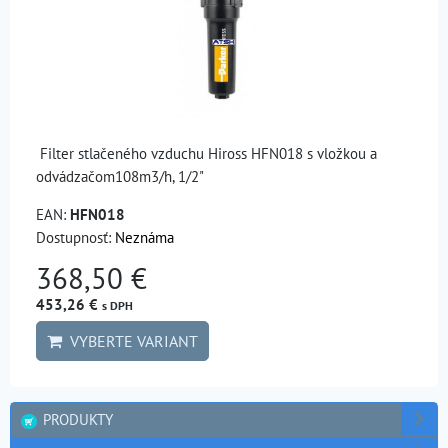
Filter stlačeného vzduchu Hiross HFN018 s vložkou a
odvádzačom108m3/h, 1/2"
EAN:
HFN018
Dostupnosť:
Neznáma
368,50 €
453,26 €
s DPH
VYBERTE VARIANT
PRODUKTY