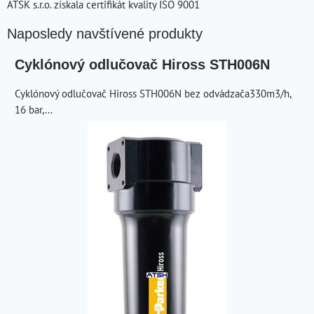
ATSK s.r.o. získala certifikát kvality ISO 9001
Naposledy navštívené produkty
Cyklónový odlučovač Hiross STH006N
Cyklónový odlučovač Hiross STH006N bez odvádzača330m3/h,
16 bar,...