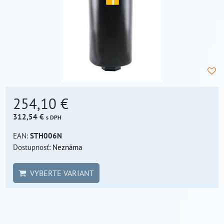
254,10 €
312,54 €
s DPH
EAN:
STH006N
Dostupnosť:
Neznáma
VYBERTE VARIANT