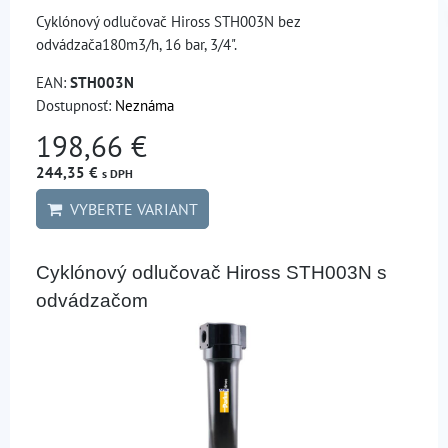
Cyklónový odlučovač Hiross STH003N bez
odvádzača180m3/h, 16 bar, 3/4".
EAN:
STH003N
Dostupnosť:
Neznáma
198,66 €
244,35 €
s DPH
VYBERTE VARIANT
Cyklónový odlučovač Hiross STH003N s
odvádzačom