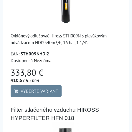
Cyklónový odlučovač Hiross STH009N s plavákovým
odvádzačom HDI2540m3/h, 16 bar, 1 1/4".
EAN:
STH009NHDI2
Dostupnosť:
Neznáma
333,80 €
410,57 €
s DPH
VYBERTE VARIANT
Filter stlačeného vzduchu HIROSS
HYPERFILTER HFN 018