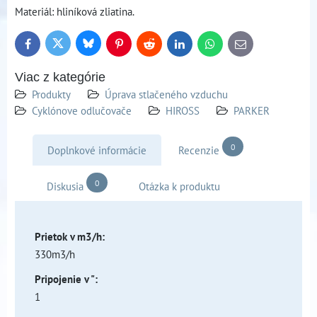
Materiál: hliníková zliatina.
Bluesky
Twitter
Facebook
Pinterest
Reddit
LinkedIn
WhatsApp
E-
mail
Viac z kategórie
Produkty
Úprava stlačeného vzduchu
Cyklónove odlučovače
HIROSS
PARKER
0
Doplnkové informácie
Recenzie
0
Diskusia
Otázka k produktu
Prietok v m3/h:
330m3/h
Pripojenie v ":
1