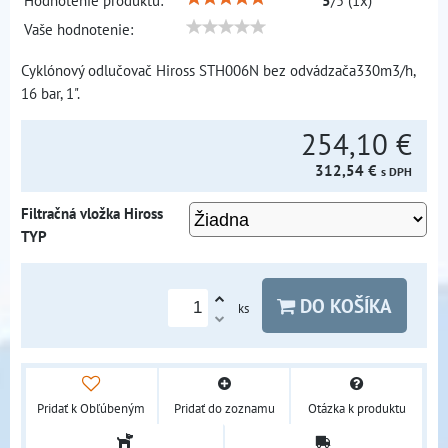
Hodnotenie produktu:
5
/
5
(
1
x)
Vaše hodnotenie:
Cyklónový odlučovač Hiross STH006N bez odvádzača330m3/h,
16 bar, 1".
254,10 €
312,54 €
s DPH
Filtračná vložka Hiross
TYP
DO KOŠÍKA
ks
Pridať k Obľúbeným
Pridať do zoznamu
Otázka k produktu