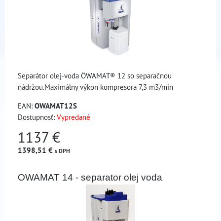
Separátor olej-voda ÖWAMAT® 12 so separačnou
nádržou.Maximálny výkon kompresora 7,3 m3/min
EAN:
OWAMAT12S
Dostupnosť:
Vypredané
1137 €
1398,51 €
s DPH
OWAMAT 14 - separator olej voda