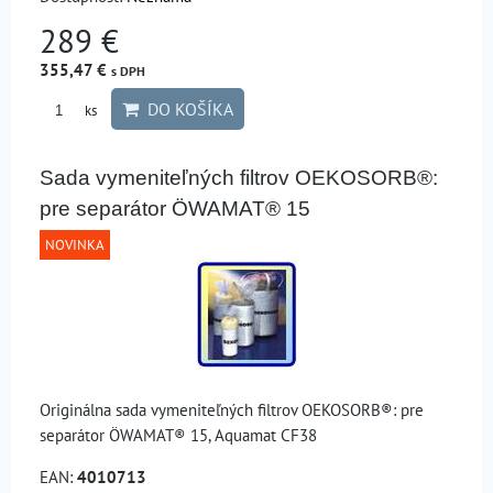
289 €
355,47 €
s DPH
DO KOŠÍKA
ks
Sada vymeniteľných filtrov OEKOSORB®:
pre separátor ÖWAMAT® 15
NOVINKA
Originálna sada vymeniteľných filtrov OEKOSORB®: pre
separátor ÖWAMAT® 15, Aquamat CF38
EAN:
4010713