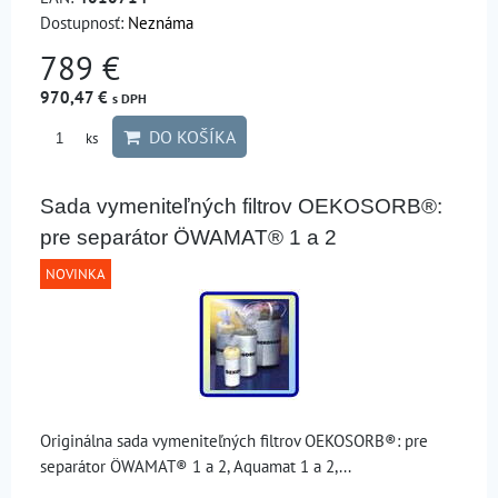
Dostupnosť:
Neznáma
789 €
970,47 €
s DPH
DO KOŠÍKA
ks
Sada vymeniteľných filtrov OEKOSORB®:
pre separátor ÖWAMAT® 1 a 2
NOVINKA
Originálna sada vymeniteľných filtrov OEKOSORB®: pre
separátor ÖWAMAT® 1 a 2, Aquamat 1 a 2,...