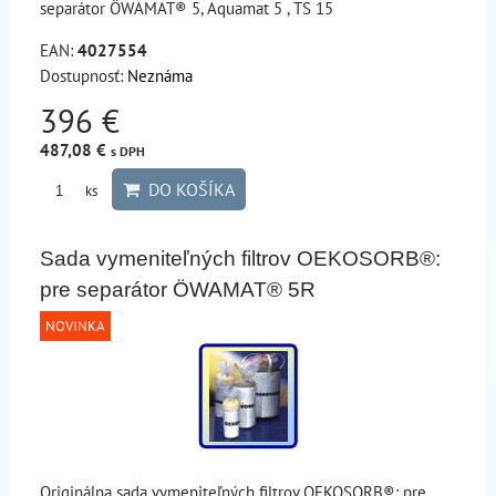
separátor ÖWAMAT® 5, Aquamat 5 , TS 15
EAN:
4027554
Dostupnosť:
Neznáma
396 €
487,08 €
s DPH
DO KOŠÍKA
ks
Sada vymeniteľných filtrov OEKOSORB®:
pre separátor ÖWAMAT® 5R
NOVINKA
Originálna sada vymeniteľných filtrov OEKOSORB®: pre