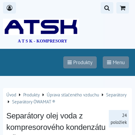
A T S K - KOMPRESORY
Produkty
Menu
Úvod
Produkty
Úprava stlačeného vzduchu
Separátory
Separátory ÖWAMAT ®
Separátory olej voda z
24
položiek
kompresorového kondenzátu