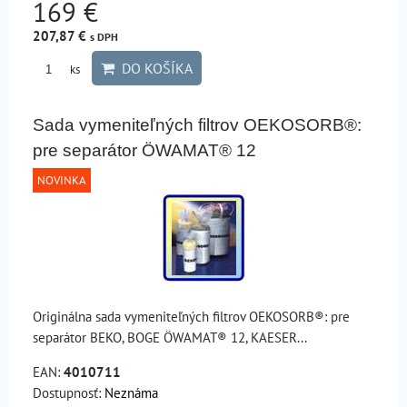
169 €
207,87 €
s DPH
DO KOŠÍKA
ks
Sada vymeniteľných filtrov OEKOSORB®:
pre separátor ÖWAMAT® 12
NOVINKA
Originálna sada vymeniteľných filtrov OEKOSORB®: pre
separátor BEKO, BOGE ÖWAMAT® 12, KAESER...
EAN:
4010711
Dostupnosť:
Neznáma