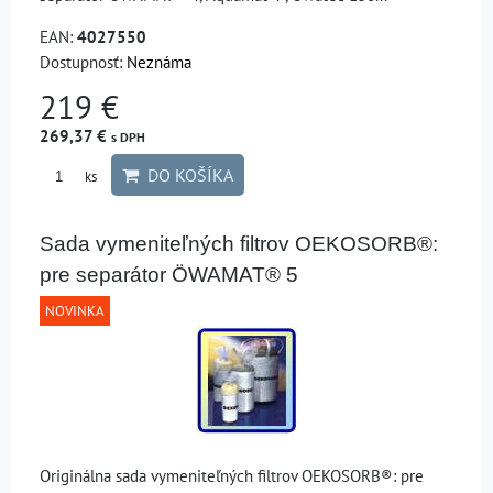
EAN:
4027550
Dostupnosť:
Neznáma
219 €
269,37 €
s DPH
DO KOŠÍKA
ks
Sada vymeniteľných filtrov OEKOSORB®:
pre separátor ÖWAMAT® 5
NOVINKA
Originálna sada vymeniteľných filtrov OEKOSORB®: pre