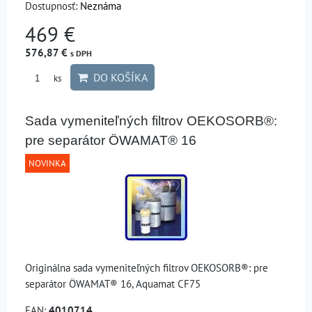
Dostupnosť:
Neznáma
469 €
576,87 €
s DPH
DO KOŠÍKA
ks
Sada vymeniteľných filtrov OEKOSORB®:
pre separátor ÖWAMAT® 16
NOVINKA
Originálna sada vymeniteľných filtrov OEKOSORB®: pre
separátor ÖWAMAT® 16, Aquamat CF75
EAN:
4010714