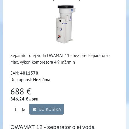
Separátor olej voda OWAMAT 11 - bez predseparátora -
Max. výkon kompresora 4,9 m3/min
EAN:
4011570
Dostupnosť:
Neznáma
688 €
846,24 €
s DPH
DO KOŠÍKA
ks
OWAMAT 12 - separator olej voda