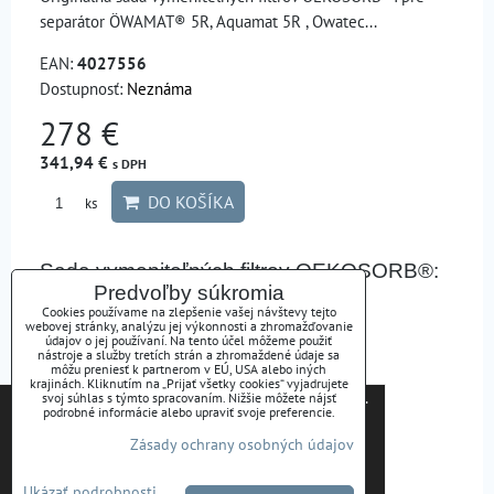
separátor ÖWAMAT® 5R, Aquamat 5R , Owatec...
EAN:
4027556
Dostupnosť:
Neznáma
278 €
341,94 €
s DPH
DO KOŠÍKA
ks
Sada vymeniteľných filtrov OEKOSORB®:
Predvoľby súkromia
pre separátor ÖWAMAT® 6
Cookies používame na zlepšenie vašej návštevy tejto
webovej stránky, analýzu jej výkonnosti a zhromažďovanie
NOVINKA
údajov o jej používaní. Na tento účel môžeme použiť
nástroje a služby tretích strán a zhromaždené údaje sa
môžu preniesť k partnerom v EÚ, USA alebo iných
krajinách. Kliknutím na „Prijať všetky cookies“ vyjadrujete
Tieto internetové stránky používajú súbory cookies.
svoj súhlas s týmto spracovaním. Nižšie môžete nájsť
podrobné informácie alebo upraviť svoje preferencie.
Bližšie informácie o použitých súboroch cookies a
Zásady ochrany osobných údajov
ako je možné zabrániť ich používaniu nájdete na
stránke s informáciami o ochrane osobných údajov
Ukázať podrobnosti