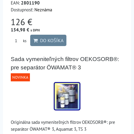
EAN:
2801190
Dostupnosť:
Neznáma
126 €
154,98 €
s DPH
DO KOŠÍKA
ks
Sada vymeniteľných filtrov OEKOSORB®:
pre separátor ÖWAMAT® 3
NOVINKA
Originálna sada vymeniteľných filtrov OEKOSORB®: pre
separátor ÖWAMAT® 3, Aquamat 3, TS 3