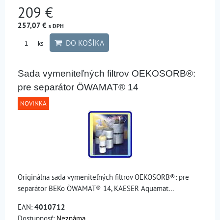
209 €
257,07 €
s DPH
DO KOŠÍKA
ks
Sada vymeniteľných filtrov OEKOSORB®:
pre separátor ÖWAMAT® 14
NOVINKA
Originálna sada vymeniteľných filtrov OEKOSORB®: pre
separátor BEKo ÖWAMAT® 14, KAESER Aquamat...
EAN:
4010712
Dostupnosť:
Neznáma