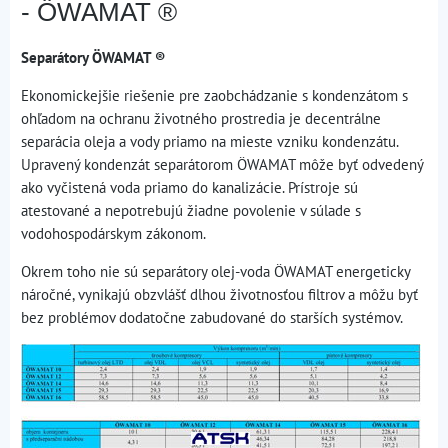
- ÖWAMAT ®
Separátory ÖWAMAT ®
Ekonomickejšie riešenie pre zaobchádzanie s kondenzátom s
ohľadom na ochranu životného prostredia je decentrálne
separácia oleja a vody priamo na mieste vzniku kondenzátu.
Upravený kondenzát separátorom ÖWAMAT môže byť odvedený
ako vyčistená voda priamo do kanalizácie. Prístroje sú
atestované a nepotrebujú žiadne povolenie v súlade s
vodohospodárskym zákonom.
Okrem toho nie sú separátory olej-voda ÖWAMAT energeticky
náročné, vynikajú obzvlášť dlhou životnosťou filtrov a môžu byť
bez problémov dodatočne zabudované do starších systémov.