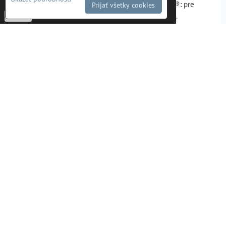
-
Zásady Ochrany osobných údajov
Originálna sada vymeniteľných filtrov OEKOSORB®: pre
Prijať všetky cookies
separátor ÖWAMAT® 6, Aquamat 6 , Owatec 250...
Potvrdiť
EAN:
4027557
Dostupnosť:
Neznáma
468 €
575,64 €
s DPH
DO KOŠÍKA
ks
Sada vymeniteľných filtrov OEKOSORB®:
pre separátor ÖWAMAT® 8
NOVINKA