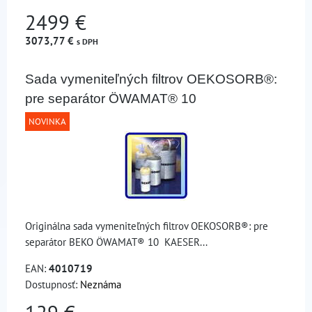
2499 €
3073,77 €
s DPH
Sada vymeniteľných filtrov OEKOSORB®:
pre separátor ÖWAMAT® 10
NOVINKA
Originálna sada vymeniteľných filtrov OEKOSORB®: pre
separátor BEKO ÖWAMAT® 10 KAESER...
EAN:
4010719
Dostupnosť:
Neznáma