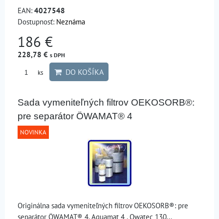
EAN:
4027548
Dostupnosť:
Neznáma
186 €
228,78 €
s DPH
DO KOŠÍKA
ks
Sada vymeniteľných filtrov OEKOSORB®:
pre separátor ÖWAMAT® 4
NOVINKA
Originálna sada vymeniteľných filtrov OEKOSORB®: pre
separátor ÖWAMAT® 4, Aquamat 4 , Owatec 130...