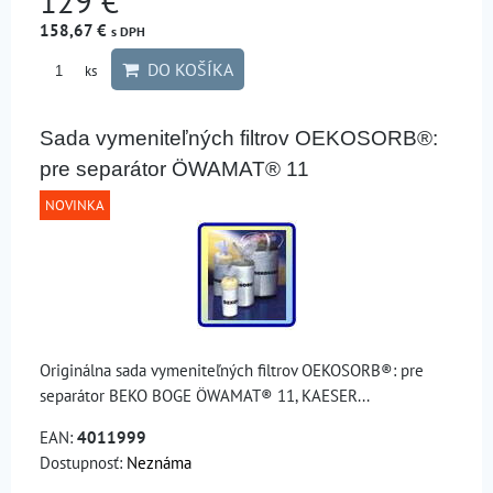
129 €
158,67 €
s DPH
DO KOŠÍKA
ks
Sada vymeniteľných filtrov OEKOSORB®:
pre separátor ÖWAMAT® 11
NOVINKA
Originálna sada vymeniteľných filtrov OEKOSORB®: pre
separátor BEKO BOGE ÖWAMAT® 11, KAESER...
EAN:
4011999
Dostupnosť:
Neznáma