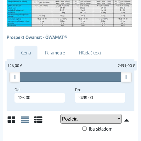
Prospekt Owamat - ÖWAMAT®
Cena
Parametre
Hľadať text
126,00 €
2499,00 €
Od:
Do:
Iba skladom
Mriežka
Zoznam
Tabuľka