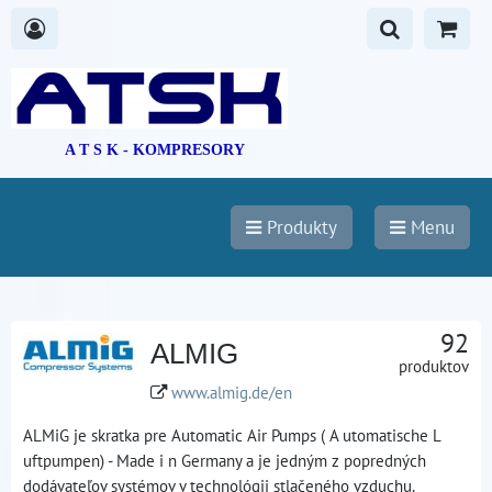
A T S K - KOMPRESORY
Produkty
Menu
92
ALMIG
produktov
www.almig.de/en
ALMiG je skratka pre Automatic Air Pumps ( A utomatische L
uftpumpen) - Made i n Germany a je jedným z popredných
dodávateľov systémov v technológii stlačeného vzduchu.