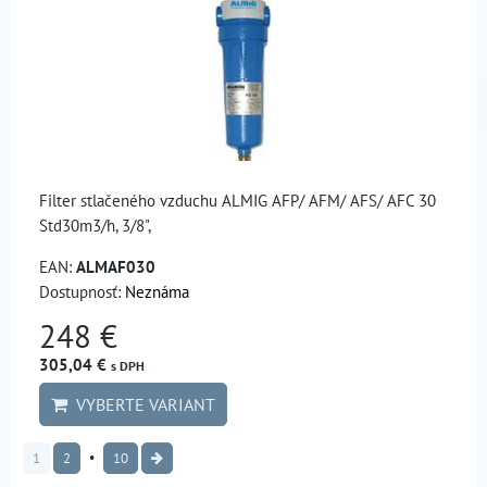
Filter stlačeného vzduchu ALMIG AFP/ AFM/ AFS/ AFC 30
Std30m3/h, 3/8",
EAN:
ALMAF030
Dostupnosť:
Neznáma
248 €
305,04 €
s DPH
VYBERTE VARIANT
1
2
10