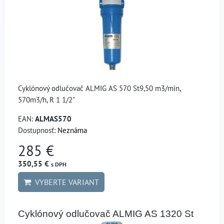
Cyklónový odlučovač ALMIG AS 570 St9,50 m3/min,
570m3/h, R 1 1/2"
EAN:
ALMAS570
Dostupnosť:
Neznáma
285 €
350,55 €
s DPH
VYBERTE VARIANT
Cyklónový odlučovač ALMIG AS 1320 St