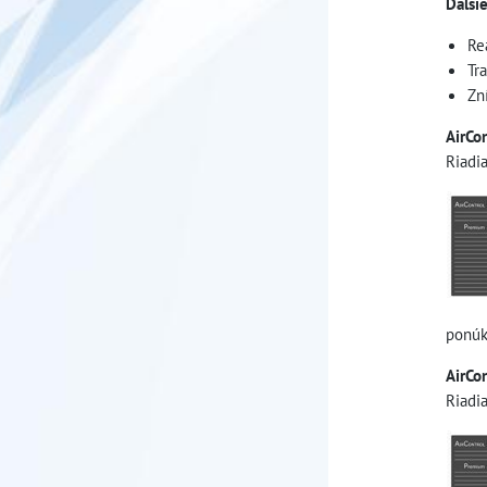
Ďalši
Re
Tr
Zn
AirCon
Riadi
ponúk
AirCon
Riadi