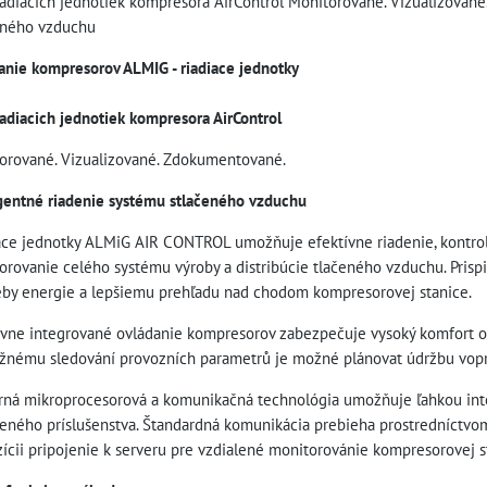
iadiacich jednotiek kompresora AirControl Monitorované. Vizualizovan
eného vzduchu
anie kompresorov ALMIG - riadiace jednotky
iadiacich jednotiek kompresora AirControl
orované. Vizualizované. Zdokumentované.
igentné riadenie systému stlačeného vzduchu
ace jednotky ALMiG AIR CONTROL umožňuje efektívne riadenie, kontro
orovanie celého systému výroby a distribúcie tlačeného vzduchu. Prispie
eby energie a lepšiemu prehľadu nad chodom kompresorovej stanice.
tívne integrované ovládanie kompresorov zabezpečuje vysoký komfort 
žnému sledování provozních parametrů je možné plánovat údržbu vopr
ná mikroprocesorová a komunikačná technológia umožňuje ľahkou int
jeného príslušenstva. Štandardná komunikácia prebieha prostredníctvom
zícii pripojenie k serveru pre vzdialené monitorovánie kompresorovej s