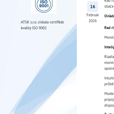
Rad r
16
stlač
Február
Ovlád
2026
ATSK s.r.o. získala certifikát
Rad r
kvality ISO 9001
Monit
Intel
Riadi
monit
spotr
Intui
průbě
Moder
pripo
dispo