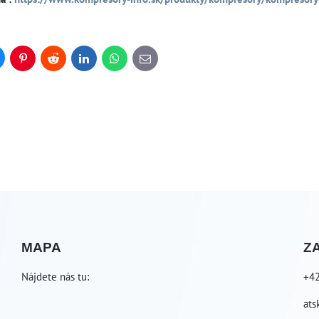
uesky
Pinterest
Reddit
LinkedIn
WhatsApp
E-
mail
MAPA
Z
Nájdete nás tu:
+4
ats