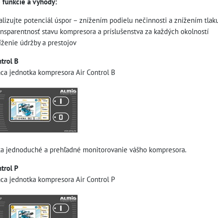
e funkcie a výhody:
alizujte potenciál úspor – znížením podielu nečinnosti a znížením tlak
ansparentnosť stavu kompresora a príslušenstva za každých okolností
íženie údržby a prestojov
trol B
aca jednotka kompresora Air Control B
a jednoduché a prehľadné monitorovanie vášho kompresora.
trol P
aca jednotka kompresora Air Control P