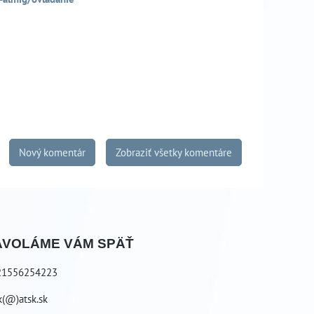
Nový komentár
Zobraziť všetky komentáre
AVOLÁME VÁM SPÄŤ
21556254223
k(@)atsk.sk