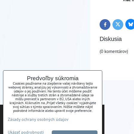
Bl
Twitter
Facebook
Diskusia
(0 komentárov)
Predvoľby súkromia
Cookies používame na zlepšenie vašej návštevy tejto
webovej stránky, analýzu jej výkonnosti a zhromažďovanie
údajov o jej používaní. Na tento účel môžeme použiť
nástroje a služby tretích strán a zhromaždené údaje sa
môžu preniesť k partnerom v EÚ, USA alebo iných
krajinách. Kliknutím na „Prijať všetky cookies“ vyjadrujete
KONTAKT
svoj súhlas s týmto spracovaním. Nižšie môžete nájsť
Tieto internetové stránky používajú súbory cookies.
podrobné informácie alebo upraviť svoje preferencie.
Bližšie informácie o použitých súboroch cookies a
ATSK s.r.o., Pod Furčou 7, Košice
Zásady ochrany osobných údajov
ako je možné zabrániť ich používaniu nájdete na
stránke s informáciami o ochrane osobných údajov
Ukázať podrobnosti