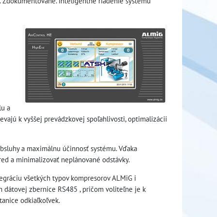
é. Zdokumentované. Inteligentné riadenie systému
lu a
vajú k vyššej prevádzkovej spoľahlivosti, optimalizácii
obsluhy a maximálnu účinnosť systému. Vďaka
ed a minimalizovať neplánované odstávky.
egráciu všetkých typov kompresorov ALMiG i
 dátovej zbernice RS485 , pričom voliteľne je k
tanice odkiaľkoľvek.