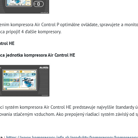
dením kompresora Air Control P optimálne ovládate, spravujete a monit
ca pripojiť 4 ďalšie kompresory.
ntrol HE
aca jednotka kompresora Air Control HE
aci systém kompresora Air Control HE predstavuje najvyššie štandardy úč
ovania stlačeným vzduchom. Ako prepojený riadiaci systém závislý od 
na :
https://www.kompresory-info.sk/produkty/kompresory/kompresory