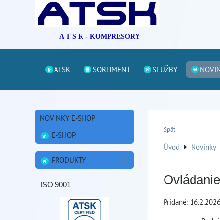
A T S K - KOMPRESORY
ATSK
SORTIMENT
SLUŽBY
NOVI
NOVINKY E-SHOP
Späť
E-SHOP
Úvod
Novinky
PRODUKTY
Ovládanie
ISO 9001
Pridané: 16.2.202