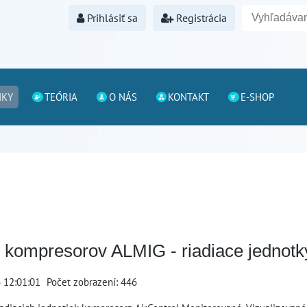
Prihlásiť sa
Registrácia
NKY
TEÓRIA
O NÁS
KONTAKT
E-SHOP
 kompresorov ALMIG - riadiace jednotk
6 12:01:01
Počet zobrazení: 446