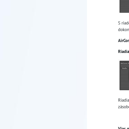
S ria
dokon
AirCo
Riadi
Riadi
zásob
Viac 