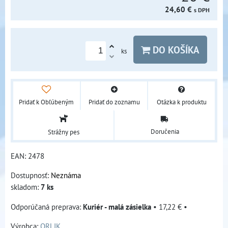
24,60 €
s DPH
DO KOŠÍKA
ks
Pridať k Obľúbeným
Pridať do zoznamu
Otázka k produktu
Doručenia
Strážny pes
EAN:
2478
Dostupnosť:
Neznáma
skladom:
7
ks
Kuriér - malá zásielka
•
17,22 €
•
Výrobca:
ORLIK