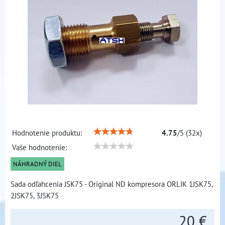
Hodnotenie produktu:
4.75
/
5
(
32
x)
Vaše hodnotenie:
NÁHRADNÝ DIEL
Sada odľahcenia JSK75 - Original ND kompresora ORLIK 1JSK75,
2JSK75, 3JSK75
20 €