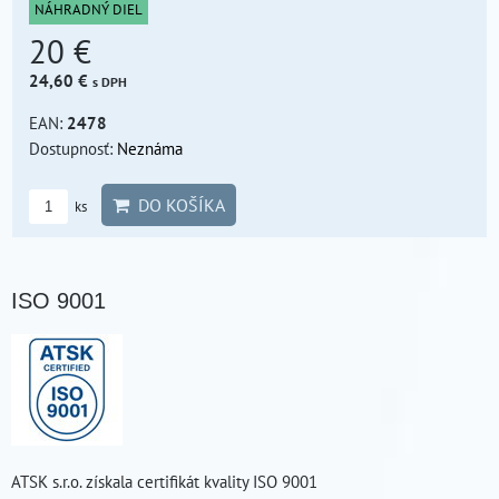
NÁHRADNÝ DIEL
20 €
24,60 €
s DPH
EAN:
2478
Dostupnosť:
Neznáma
DO KOŠÍKA
ks
ISO 9001
ATSK s.r.o. získala certifikát kvality ISO 9001