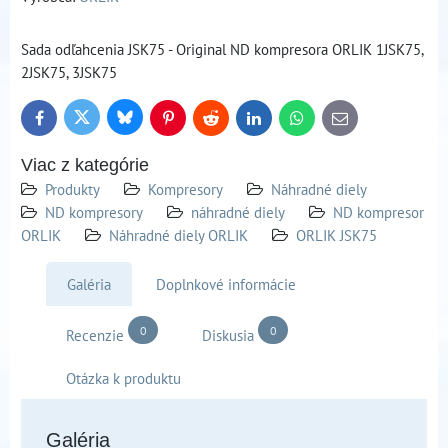
Sada odľahcenia JSK75 - Original ND kompresora ORLIK 1JSK75,
2JSK75, 3JSK75
Bluesky
Twitter
Facebook
Pinterest
Reddit
LinkedIn
WhatsApp
E-
mail
Viac z kategórie
Produkty
Kompresory
Náhradné diely
ND kompresory
náhradné diely
ND kompresor
ORLIK
Náhradné diely ORLIK
ORLIK JSK75
Galéria
Doplnkové informácie
0
0
Recenzie
Diskusia
Otázka k produktu
Galéria