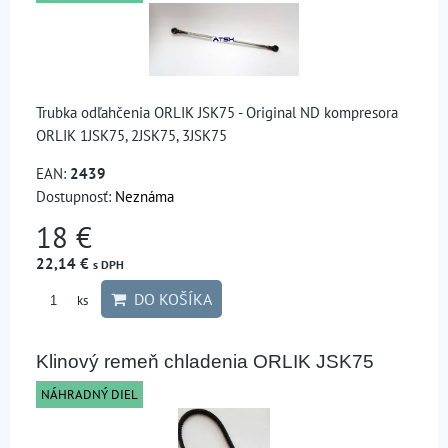
Trubka odľahčenia ORLIK JSK75 - Original ND kompresora
ORLIK 1JSK75, 2JSK75, 3JSK75
EAN:
2439
Dostupnosť:
Neznáma
18 €
22,14 €
s DPH
DO KOŠÍKA
ks
Klinový remeň chladenia ORLIK JSK75
NÁHRADNÝ DIEL