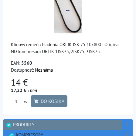
Klinový remeň chladenia ORLIK JSK 75 10x800 - Original
ND kompresora ORLIK 1JSK75, 2JSK75, 3JSK75
EAN:
5560
Dostupnosť:
Neznáma
14 €
17,22 €
s DPH
DO KOŠÍKA
ks
PRODUKTY
KOMPRESORY