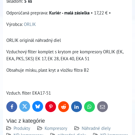
skladom:
5
ks
Kuriér - malá zásielka
•
17,22 €
•
Výrobca:
ORLIK
ORLIK originál náhradný diel
Vzduchový filter komplet s krytom pre kompresory ORLIK (EK,
EKA, PKS, SKS) EK 17, EK 28, EKA 40, EKA 51
Obsahuje misku, plast kryt a vložku filtra B2
Vzduch. filter EKA17-51
Bluesky
Twitter
Facebook
Pinterest
Reddit
LinkedIn
WhatsApp
E-
mail
Viac z kategórie
Produkty
Kompresory
Náhradné diely
ND kompresory
náhradné diely
ND kompresor