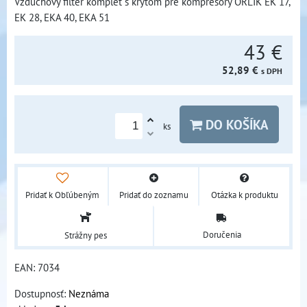
Vzduchový filter komplet s krytom pre kompresory ORLIK EK 17,
EK 28, EKA 40, EKA 51
43 €
52,89 €
s DPH
DO KOŠÍKA
ks
Pridať k Obľúbeným
Pridať do zoznamu
Otázka k produktu
Doručenia
Strážny pes
EAN:
7034
Dostupnosť:
Neznáma