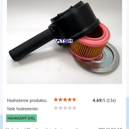
Hodnotenie produktu:
4.69
/
5
(
13
x)
Vaše hodnotenie:
NÁHRADNÝ DIEL