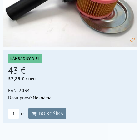
NÁHRADNÝ DIEL
43 €
52,89 €
s DPH
EAN:
7034
Dostupnosť:
Neznáma
DO KOŠÍKA
ks