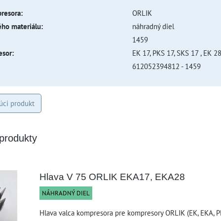
resora:
ORLIK
ho materiálu:
náhradný diel
1459
sor:
EK 17, PKS 17, SKS 17 , EK 2
612052394812 - 1459
úci produkt
 produkty
Hlava V 75 ORLIK EKA17, EKA28
NÁHRADNÝ DIEL
Hlava valca kompresora pre kompresory ORLIK (EK, EKA, P