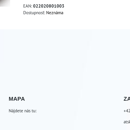
EAN:
022020801003
Dostupnosť:
Neznáma
MAPA
Z
Nájdete nás tu:
+4
ats