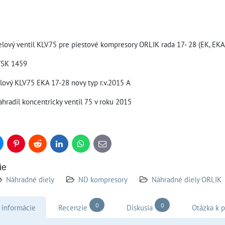
lový ventil KLV75 pre piestové kompresory ORLIK rada 17- 28 (EK, EKA
TSK 1459
lový KLV75 EKA 17-28 novy typ r.v.2015 A
ahradil koncentricky ventil 75 v roku 2015
uesky
Pinterest
Reddit
LinkedIn
WhatsApp
E-
mail
ie
Náhradné diely
ND kompresory
Náhradné diely ORLIK
0
0
 informácie
Recenzie
Diskusia
Otázka k 