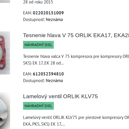
28 od roku 2015
EAN:
022020151009
Dostupnosť:
Neznáma
Tesnenie hlava V 75 ORLIK EKA17, EKA2
NÁHRADNÝ DIEL
Tesnenie hlava valca V 75 kompresora pre kompresory ORL
SKS) EK 17, EK 28 od...
EAN:
612052394810
Dostupnosť:
Neznáma
Lamelový ventil ORLIK KLV75
NÁHRADNÝ DIEL
Lamelový ventil ORLIK KLV75 pre piestové kompresory ORL
EKA, PKS, SKS) EK 17,...