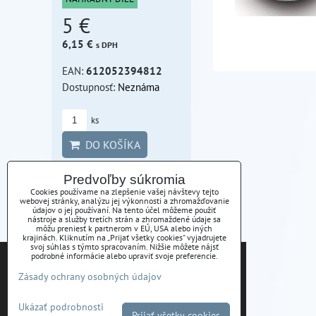
5 €
6,15 €
s DPH
EAN:
612052394812
Dostupnosť:
Neznáma
ks
DO KOŠÍKA
Predvoľby súkromia
Cookies používame na zlepšenie vašej návštevy tejto
webovej stránky, analýzu jej výkonnosti a zhromažďovanie
údajov o jej používaní. Na tento účel môžeme použiť
nástroje a služby tretích strán a zhromaždené údaje sa
môžu preniesť k partnerom v EÚ, USA alebo iných
krajinách. Kliknutím na „Prijať všetky cookies“ vyjadrujete
KONTAKT
svoj súhlas s týmto spracovaním. Nižšie môžete nájsť
Tieto internetové stránky používajú súbory cookies.
podrobné informácie alebo upraviť svoje preferencie.
Bližšie informácie o použitých súboroch cookies a
ATSK s.r.o., Pod Furčou 7, Košice
Zásady ochrany osobných údajov
ako je možné zabrániť ich používaniu nájdete na
stránke s informáciami o ochrane osobných údajov
Ukázať podrobnosti
-
Zásady Ochrany osobných údajov
Prijať všetky cookies