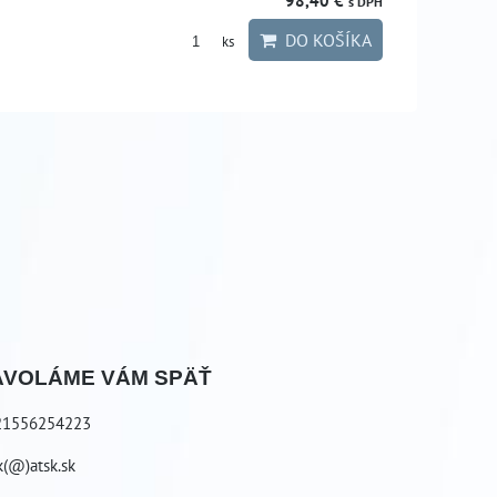
98,40 €
s DPH
DO KOŠÍKA
ks
AVOLÁME VÁM SPÄŤ
21556254223
k(@)atsk.sk