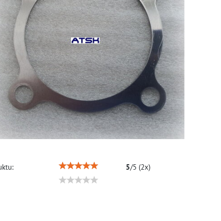
ktu:
5
/
5
(
2
x)