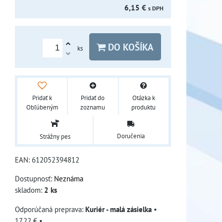
6,15 €
s DPH
DO KOŠÍKA
ks
Pridať k
Pridať do
Otázka k
Obľúbeným
zoznamu
produktu
Doručenia
Strážny pes
EAN:
612052394812
Dostupnosť:
Neznáma
skladom:
2
ks
Kuriér - malá zásielka
•
17,22 €
•