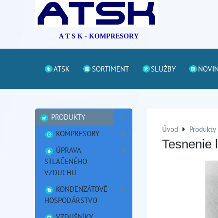
A T S K - KOMPRESORY
ATSK
SORTIMENT
SLUŽBY
NOVI
PRODUKTY
Úvod
Produkty
KOMPRESORY
Tesnenie 
ÚPRAVA
STLAČENÉHO
VZDUCHU
KONDENZÁTOVÉ
HOSPODÁRSTVO
VZDUŠNÍKY