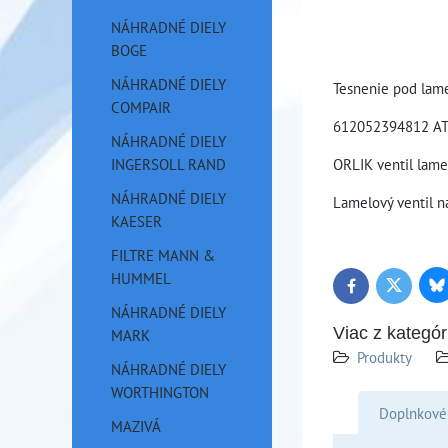
NÁHRADNÉ DIELY
BOGE
NÁHRADNÉ DIELY
Tesnenie pod lame
COMPAIR
612052394812 A
NÁHRADNÉ DIELY
INGERSOLL RAND
ORLIK ventil lame
NÁHRADNÉ DIELY
Lamelový ventil n
KAESER
FILTRE MANN &
HUMMEL
Bl
Twitter
Facebook
NÁHRADNÉ DIELY
Viac z kategór
MARK
Produkty
NÁHRADNÉ DIELY
WORTHINGTON
Doplnkové
MAZIVÁ