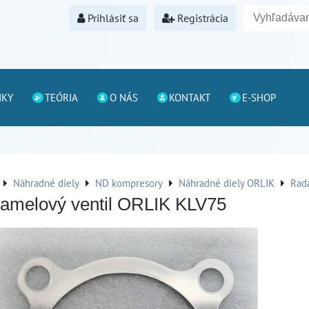
Prihlásiť sa
Registrácia
NKY
TEÓRIA
O NÁS
KONTAKT
E-SHOP
Náhradné diely
ND kompresory
Náhradné diely ORLIK
Rada
lamelový ventil ORLIK KLV75