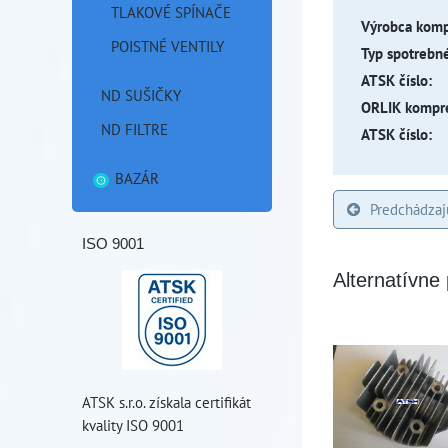
TLAKOVÉ SPÍNAČE
Výrobca komp
POISTNÉ VENTILY
Typ spotrebné
ATSK číslo:
ND SUŠIČKY
ORLIK kompre
ND FILTRE
ATSK číslo:
BAZÁR
Predchádzaj
ISO 9001
Alternatívne
ATSK s.r.o. získala certifikát
kvality ISO 9001