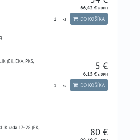
66,42 €
s DPH
DO KOŠÍKA
ks
8
IK (EK, EKA, PKS,
5 €
6,15 €
s DPH
DO KOŠÍKA
ks
IK rada 17- 28 (EK,
80 €