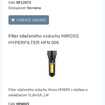
EAN:
DF12075
Dostupnosť:
Neznáma
VYBERTE VARIANT
Filter stlačeného vzduchu HIROSS
HYPERFILTER HFN 005
Filter stlačeného vzduchu Hiross HFN005 s vložkou a
odvádzačom 31,8m3/h, 1/4"
EAN:
HFN005