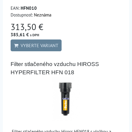
EAN:
HFN010
Dostupnosť:
Neznáma
313,50 €
385,61 €
s DPH
VYBERTE VARIANT
Filter stlačeného vzduchu HIROSS
HYPERFILTER HFN 018
Filter stlačeného vzduchu Hiross HFN018 s vložkou a