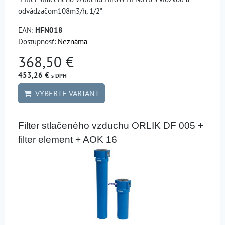
odvádzačom108m3/h, 1/2"
EAN:
HFN018
Dostupnosť:
Neznáma
368,50 €
453,26 €
s DPH
VYBERTE VARIANT
Filter stlačeného vzduchu ORLIK DF 005 +
filter element + AOK 16