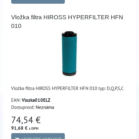
Vložka filtra HIROSS HYPERFILTER HFN
010
Vložka filtra HIROSS HYPERFILTER HFN 010 typ: D,Q,P,S,C
EAN:
Vlozka010ELZ
Dostupnosť:
Neznáma
74,54 €
91,68 €
s DPH