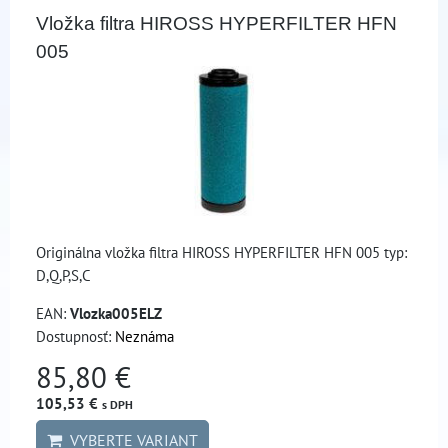
Vložka filtra HIROSS HYPERFILTER HFN
005
Originálna vložka filtra HIROSS HYPERFILTER HFN 005 typ:
D,Q,P,S,C
EAN:
Vlozka005ELZ
Dostupnosť:
Neznáma
85,80 €
105,53 €
s DPH
VYBERTE VARIANT