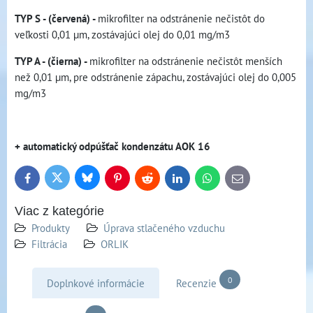
TYP S - (červená) -
mikrofilter na odstránenie nečistôt do
veľkosti 0,01 µm, zostávajúci olej do 0,01 mg/m3
TYP A - (čierna) -
mikrofilter na odstránenie nečistôt menších
než 0,01 µm, pre odstránenie zápachu, zostávajúci olej do 0,005
mg/m3
+ automatický odpúšťač kondenzátu AOK 16
Bluesky
Twitter
Facebook
Pinterest
Reddit
LinkedIn
WhatsApp
E-
mail
Viac z kategórie
Produkty
Úprava stlačeného vzduchu
Filtrácia
ORLIK
0
Doplnkové informácie
Recenzie