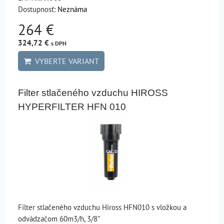
Dostupnosť:
Neznáma
264 €
324,72 €
s DPH
VYBERTE VARIANT
Filter stlačeného vzduchu HIROSS
HYPERFILTER HFN 010
Filter stlačeného vzduchu Hiross HFN010 s vložkou a
odvádzačom 60m3/h, 3/8"