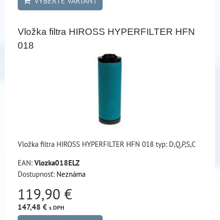
VYBERTE VARIANT
Vložka filtra HIROSS HYPERFILTER HFN
018
Vložka filtra HIROSS HYPERFILTER HFN 018 typ: D,Q,P,S,C
EAN:
Vlozka018ELZ
Dostupnosť:
Neznáma
119,90 €
147,48 €
s DPH