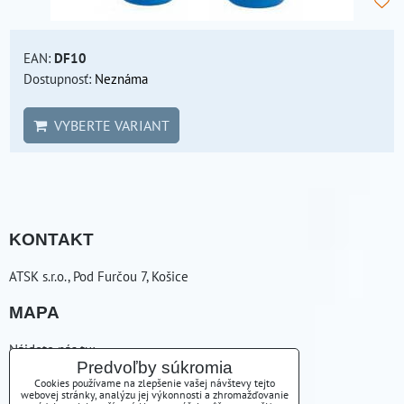
EAN:
DF10
Dostupnosť:
Neznáma
VYBERTE VARIANT
KONTAKT
ATSK s.r.o., Pod Furčou 7, Košice
MAPA
Nájdete nás tu:
Predvoľby súkromia
ZAVOLÁME VÁM SPÄŤ
Cookies používame na zlepšenie vašej návštevy tejto
webovej stránky, analýzu jej výkonnosti a zhromažďovanie