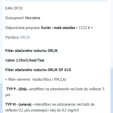
EAN:
DF10
Dostupnosť:
Neznáma
Kuriér - malá zásielka
•
17,22 €
•
Výrobca:
ORLIK
Filter stlačeného vzduchu ORLIK
výkon 120m3/hod/7bar
Filter stlačeného vzduchu ORLIK DF 010
+ filter element vložka filtra / P,M,S,A/
TYP P - (žltá) -
predfilter na odstránenie nečistôt do veľkosti 3
µm
TYP M - (zelená) -
mikrofilter na odstránenie nečistôt do
veľkosti 0,1 µm, zostávajúci olej do 0,5 mg/m3