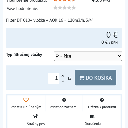
Hodnotenie produktu:
4.5
/
5
(
4
x)
Vaše hodnotenie:
Filter DF 010+ vložka + AOK 16 = 120m3/h, 3/4"
0 €
0 €
s DPH
Typ filtračnej vložky
DO KOŠÍKA
ks
Pridať k Obľúbeným
Pridať do zoznamu
Otázka k produktu
Doručenia
Strážny pes