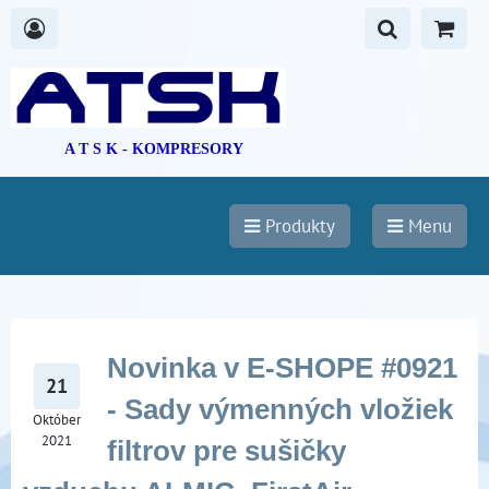
A T S K - KOMPRESORY
Produkty
Menu
Novinka v E-SHOPE #0921
21
- Sady výmenných vložiek
Október
2021
filtrov pre sušičky