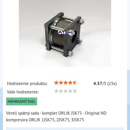
Hodnotenie produktu:
4.57
/
5
(
23
x)
Vaše hodnotenie:
NÁHRADNÝ DIEL
Ventil spätný sada - komplet ORLIK JSK75 - Original ND
kompresora ORLIK 1JSK75, 2JSK75, 3JSK75