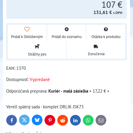
107 €
131,61 €
s DPH
Pridať k Obľúbeným
Pridať do zoznamu
Otázka k produktu
Doručenia
Strážny pes
EAN:
1370
Dostupnosť:
Vypredané
Kuriér - malá zásielka
•
17,22 €
•
Ventil spätný sada - komplet ORLIK JSK75
Bluesky
Twitter
Facebook
Pinterest
Reddit
LinkedIn
WhatsApp
E-
mail