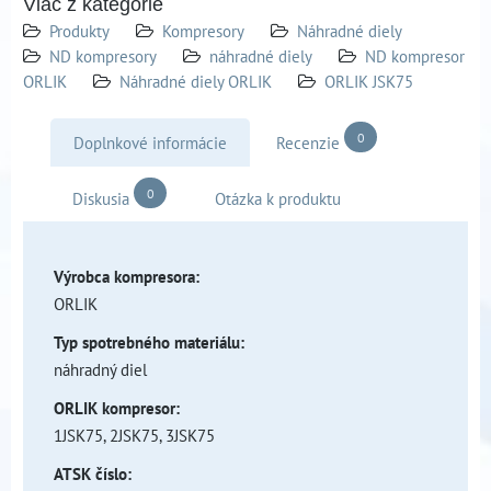
Viac z kategórie
Produkty
Kompresory
Náhradné diely
ND kompresory
náhradné diely
ND kompresor
ORLIK
Náhradné diely ORLIK
ORLIK JSK75
0
Doplnkové informácie
Recenzie
0
Diskusia
Otázka k produktu
Výrobca kompresora:
ORLIK
Typ spotrebného materiálu:
náhradný diel
ORLIK kompresor:
1JSK75, 2JSK75, 3JSK75
ATSK číslo: