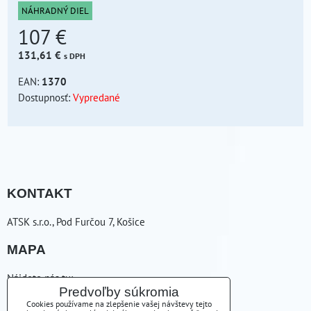
NÁHRADNÝ DIEL
107 €
131,61 €
s DPH
EAN:
1370
Dostupnosť:
Vypredané
KONTAKT
ATSK s.r.o., Pod Furčou 7, Košice
MAPA
Nájdete nás tu:
Predvoľby súkromia
Cookies používame na zlepšenie vašej návštevy tejto
ZAVOLÁME VÁM SPÄŤ