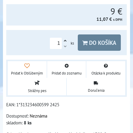
9 €
11,07 €
s DPH
DO KOŠÍKA
ks
Pridať k Obľúbeným
Pridať do zoznamu
Otázka k produktu
Doručenia
Strážny pes
EAN:
1*313234600599 2425
Dostupnosť:
Neznáma
skladom:
8
ks