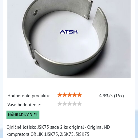
Hodnotenie produktu:
4.93
/
5
(
15
x)
Vaše hodnotenie:
NÁHRADNÝ DIEL
Ojničné ložisko JSK75 sada 2 ks original - Original ND
kompresora ORLIK 1JSK75, 2JSK75, 3JSK75