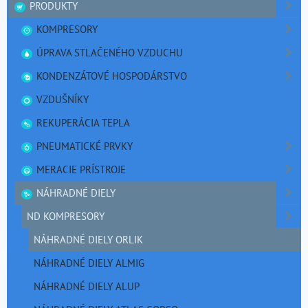
PRODUKTY
KOMPRESORY
ÚPRAVA STLAČENÉHO VZDUCHU
KONDENZÁTOVÉ HOSPODÁRSTVO
VZDUŠNÍKY
REKUPERÁCIA TEPLA
PNEUMATICKÉ PRVKY
MERACIE PRÍSTROJE
NÁHRADNÉ DIELY
ND KOMPRESORY
NÁHRADNÉ DIELY ORLIK
NÁHRADNÉ DIELY ALMIG
NÁHRADNÉ DIELY ALUP