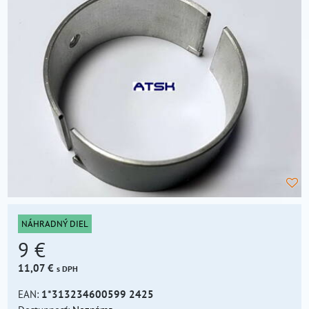
NÁHRADNÝ DIEL
9 €
11,07 €
s DPH
EAN:
1*313234600599 2425