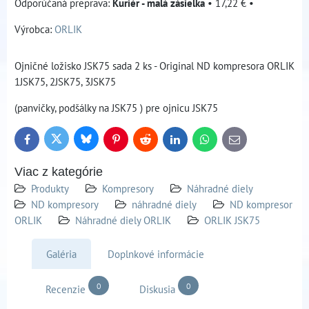
Kuriér - malá zásielka
•
17,22 €
•
Výrobca:
ORLIK
Ojničné ložisko JSK75 sada 2 ks - Original ND kompresora ORLIK
1JSK75, 2JSK75, 3JSK75
(panvičky, podšálky na JSK75 ) pre ojnicu JSK75
Bluesky
Twitter
Facebook
Pinterest
Reddit
LinkedIn
WhatsApp
E-
mail
Viac z kategórie
Produkty
Kompresory
Náhradné diely
ND kompresory
náhradné diely
ND kompresor
ORLIK
Náhradné diely ORLIK
ORLIK JSK75
Galéria
Doplnkové informácie
0
0
Recenzie
Diskusia