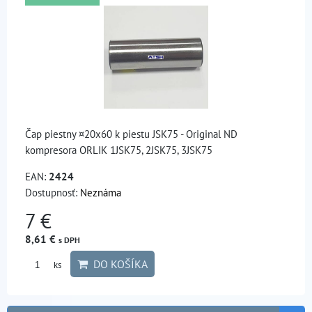
Čap piestny ¤20x60 k piestu JSK75 - Original ND
kompresora ORLIK 1JSK75, 2JSK75, 3JSK75
EAN:
2424
Dostupnosť:
Neznáma
7 €
8,61 €
s DPH
DO KOŠÍKA
ks