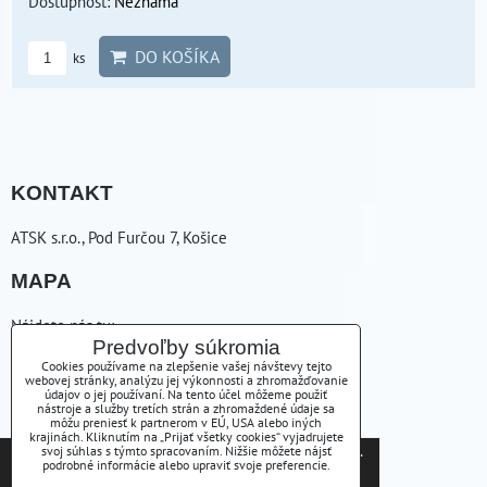
Dostupnosť:
Neznáma
DO KOŠÍKA
ks
KONTAKT
ATSK s.r.o., Pod Furčou 7, Košice
MAPA
Nájdete nás tu:
Predvoľby súkromia
ZAVOLÁME VÁM SPÄŤ
Cookies používame na zlepšenie vašej návštevy tejto
webovej stránky, analýzu jej výkonnosti a zhromažďovanie
údajov o jej používaní. Na tento účel môžeme použiť
nástroje a služby tretích strán a zhromaždené údaje sa
+421556254223
môžu preniesť k partnerom v EÚ, USA alebo iných
krajinách. Kliknutím na „Prijať všetky cookies“ vyjadrujete
Tieto internetové stránky používajú súbory cookies.
svoj súhlas s týmto spracovaním. Nižšie môžete nájsť
atsk(@)atsk.sk
podrobné informácie alebo upraviť svoje preferencie.
Bližšie informácie o použitých súboroch cookies a