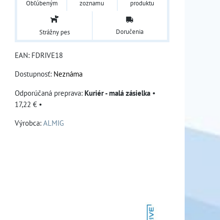
Obľúbeným
zoznamu
produktu
Doručenia
Strážny pes
EAN:
FDRIVE18
Dostupnosť:
Neznáma
Kuriér - malá zásielka
•
17,22 €
•
Výrobca:
ALMIG