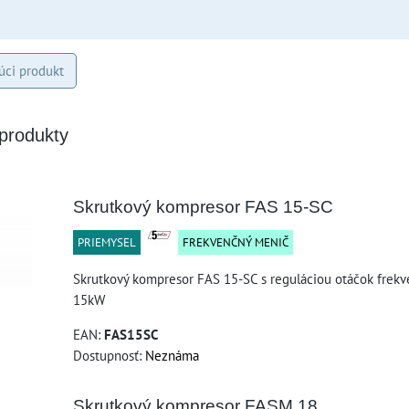
úci produkt
 produkty
Skrutkový kompresor FAS 15-SC
PRIEMYSEL
FREKVENČNÝ MENIČ
Skrutkový kompresor FAS 15-SC s reguláciou otáčok fre
15kW
EAN:
FAS15SC
Dostupnosť:
Neznáma
Skrutkový kompresor FASM 18