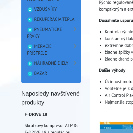
Rýchlo regulované
VZDUŠNÍKY
kompaktným a ex
REKUPERÁCIA TEPLA
Dosiahnite úspor
PNEUMATICKÉ
Kontrola rýchlo
PRVKY
konštantný tlak
extrémne dobr
MERACIE
žiadne špičky v
PRÍSTROJE
žiadne drahé p
NÁHRADNÉ DIELY
Ďalšie výhody
BAZÁR
Účinnosť moto
Voliteľne je k 
Naposledy navštívené
Air Control P 
produkty
Najmenšia stop
F-DRIVE 18
Skrutkový kompresor ALMIG
F-DRIVE 18 s reguláciou