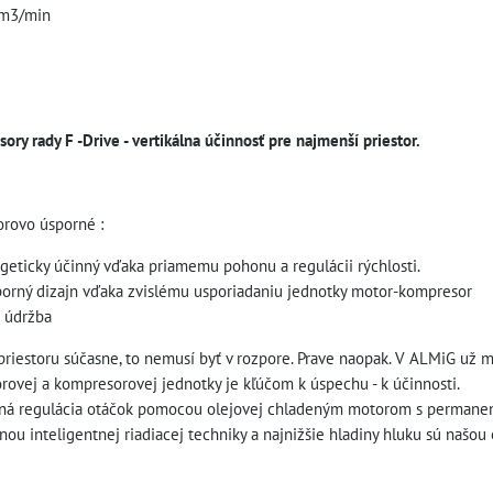
 m3/min
ry rady F -Drive - vertikálna účinnosť pre najmenší priestor.
orovo úsporné :
eticky účinný vďaka priamemu pohonu a regulácii rýchlosti.
porný dizajn vďaka zvislému usporiadaniu jednotky motor-kompresor
a údržba
priestoru súčasne, to nemusí byť v rozpore. Prave naopak. V ALMiG už
rovej a kompresorovej jednotky je kľúčom k úspechu - k účinnosti.
rná regulácia otáčok pomocou olejovej chladeným motorom s permane
nou inteligentnej riadiacej techniky a najnižšie hladiny hluku sú našo