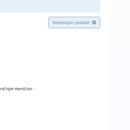
Nasledujúci produkt
kvenčným meničom -