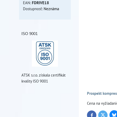
EAN:
FDRIVE18
Dostupnosť:
Neznáma
ISO 9001
ATSK s.r.o. získala certifikát
kvality ISO 9001
Prospekt kompres
Cena na vyžiadani
Bl
Twitter
Facebook