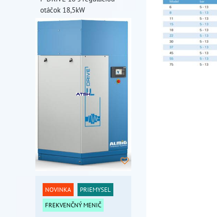
otáčok 18,5kW
NOVINKA
PRIEMYSEL
FREKVENČNÝ MENIČ