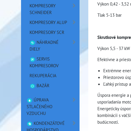
Výkon 0,42 - 3,52
KOMPRESORY
SCHNEIDER
Tlak 5-13 bar
KOMPRESORY ALUP
KOMPRESORY SCR
Skrutkové kompreso
NÁHRADNÉ
Výkon 5,5 - 37 kW
DIELY
SERVIS
Efektívne a priest
KOMPRESOROV
Extrémne energ
REKUPERÁCIA
Priestorovo ús
Ľahký prístup 
BAZÁR
Úspora energie a 
ÚPRAVA
usporiadania moto
STLAČENÉHO
Energeticky úspo
VZDUCHU
kombinácii s väčši
budúcnosti.
KONDENZÁTOVÉ
HOSPODÁRSTVO