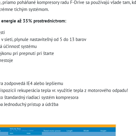
, priamo poháňané kompresory radu F-Drive sa používajú všade tam, k
trémne tichým systémom.
u energie až 35% prostredníctvom:
sti
 v sieti, plynule nastaviteľný od 5 do 13 barov
á účinnosť systému
ýkonu pri prepnutí pri štarte
restoje
ra zodpovedá IE4 alebo lepšiemu
dispozícii rekuperácia tepla vr. využitie tepla z motorového odpadu!
ako štandardný riadiaci systém kompresora
a Jednoduchý prístup a údržba