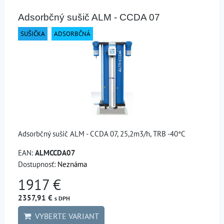
Adsorbčný sušič ALM - CCDA 07
SUŠIČKA
ADSORBČNÁ
Adsorbčný sušič ALM - CCDA 07, 25,2m3/h, TRB -40°C
EAN:
ALMCCDA07
Dostupnosť:
Neznáma
1917 €
2357,91 €
s DPH
VYBERTE VARIANT