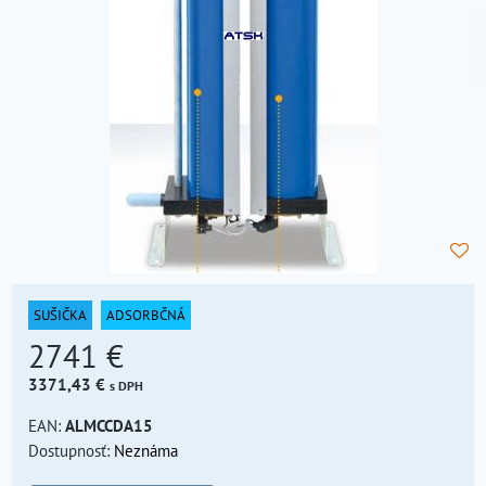
SUŠIČKA
ADSORBČNÁ
2741 €
3371,43 €
s DPH
EAN:
ALMCCDA15
Dostupnosť:
Neznáma