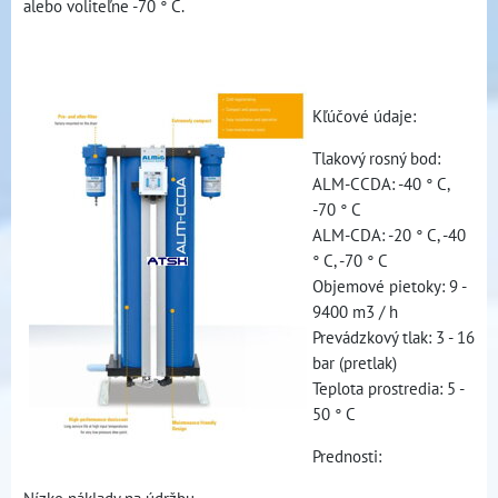
alebo voliteľne -70 ° C.
Kľúčové údaje:
Tlakový rosný bod:
ALM-CCDA: -40 ° C,
-70 ° C
ALM-CDA: -20 ° C, -40
° C, -70 ° C
Objemové pietoky: 9 -
9400 m3 / h
Prevádzkový tlak: 3 - 16
bar (pretlak)
Teplota prostredia: 5 -
50 ° C
Prednosti:
Nízke náklady na údržbu