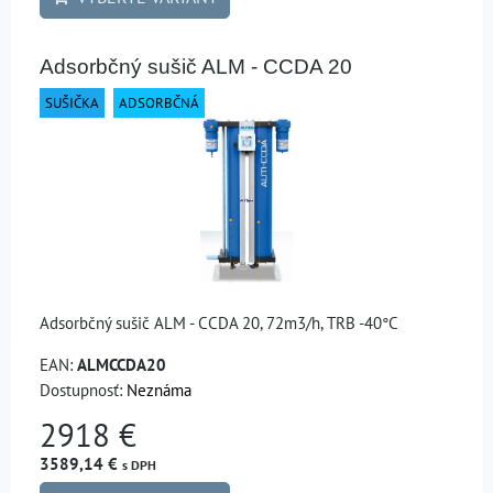
Adsorbčný sušič ALM - CCDA 20
SUŠIČKA
ADSORBČNÁ
Adsorbčný sušič ALM - CCDA 20, 72m3/h, TRB -40°C
EAN:
ALMCCDA20
Dostupnosť:
Neznáma
2918 €
3589,14 €
s DPH