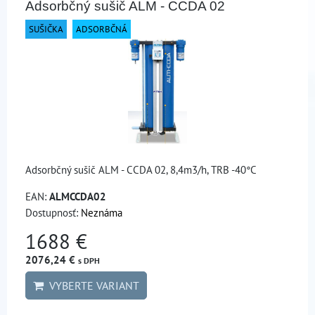
Adsorbčný sušič ALM - CCDA 02
SUŠIČKA
ADSORBČNÁ
Adsorbčný sušič ALM - CCDA 02, 8,4m3/h, TRB -40°C
EAN:
ALMCCDA02
Dostupnosť:
Neznáma
1688 €
2076,24 €
s DPH
VYBERTE VARIANT