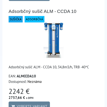
Adsorbčný sušič ALM - CCDA 10
SUŠIČKA
ADSORBČNÁ
Adsorbčný sušič ALM - CCDA 10, 34,8m3/h, TRB -40°C
EAN:
ALMCCDA10
Dostupnosť:
Neznáma
2242 €
2757,66 €
s DPH
VYBERTE VARIANT