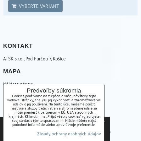
VYBERTE VARIANT
KONTAKT
ATSK s.r.o., Pod Furčou 7, Košice
MAPA
Nájdete nás tu:
Predvoľby súkromia
Cookies používame na zlepšenie vašej návštevy tejto
ZAVOLÁME VÁM SPÄŤ
webovej stránky, analýzu jej výkonnosti a zhromažďovanie
údajov o jej používaní. Na tento účel môžeme použiť
nástroje a služby tretích strán a zhromaždené údaje sa
+421556254223
môžu preniesť k partnerom v EÚ, USA alebo iných
krajinách. Kliknutím na „Prijať všetky cookies“ vyjadrujete
Tieto internetové stránky používajú súbory cookies.
svoj súhlas s týmto spracovaním. Nižšie môžete nájsť
atsk(@)atsk.sk
podrobné informácie alebo upraviť svoje preferencie.
Bližšie informácie o použitých súboroch cookies a
Predvoľby súkromia
Zásady ochrany osobných údajov
Zásady ochrany osobných údajov
ako je možné zabrániť ich používaniu nájdete na