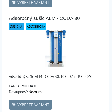
VYBERTE VARIANT
Adsorbčný sušič ALM - CCDA 30
SUŠIČKA
ADSORBČNÁ
Adsorbčný sušič ALM - CCDA 30, 108m3/h, TRB -40°C
EAN:
ALMCCDA30
Dostupnosť:
Neznáma
VYBERTE VARIANT