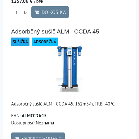
1257,06 €
s DPH
DO KOŠÍKA
ks
Adsorbčný sušič ALM - CCDA 45
SUŠIČKA
ADSORBČNÁ
Adsorbčný sušič ALM - CCDA 45, 162m3/h, TRB -40°C
EAN:
ALMCCDA45
Dostupnosť:
Neznáma
VYBERTE VARIANT