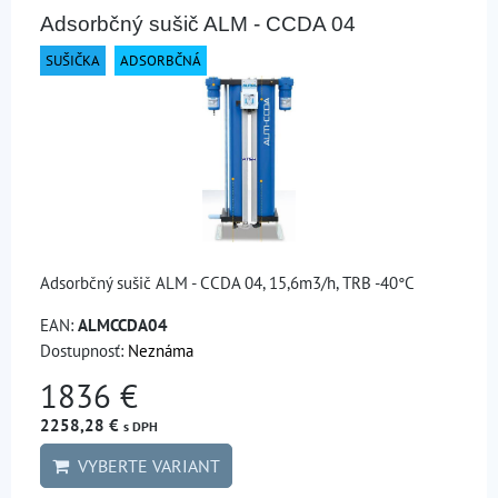
Adsorbčný sušič ALM - CCDA 04
SUŠIČKA
ADSORBČNÁ
Adsorbčný sušič ALM - CCDA 04, 15,6m3/h, TRB -40°C
EAN:
ALMCCDA04
Dostupnosť:
Neznáma
1836 €
2258,28 €
s DPH
VYBERTE VARIANT