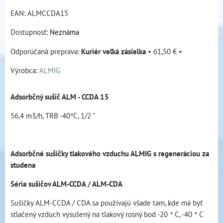
EAN:
ALMCCDA15
Dostupnosť:
Neznáma
Kuriér veľká zásielka
•
61,50 €
•
Výrobca:
ALMIG
Adsorbčný sušič ALM - CCDA 15
56,4 m3/h, TRB -40°C, 1/2 "
Adsorbčné sušičky tlakového vzduchu ALMIG s regeneráciou za
studena
Séria sušičov ALM-CCDA / ALM-CDA
Sušičky ALM-CCDA / CDA sa používajú všade tam, kde má byť
stlačený vzduch vysušený na tlakový rosný bod -20 ° C, -40 ° C