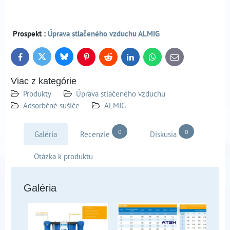
Prospekt :
Úprava stlačeného vzduchu ALMIG
Bluesky
Twitter
Facebook
Pinterest
Reddit
LinkedIn
WhatsApp
E-
mail
Viac z kategórie
Produkty
Úprava stlačeného vzduchu
Adsorbčné sušiče
ALMIG
0
0
Galéria
Recenzie
Diskusia
Otázka k produktu
Galéria