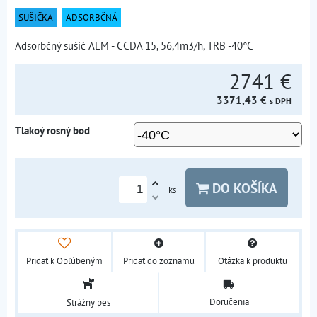
SUŠIČKA
ADSORBČNÁ
Adsorbčný sušič ALM - CCDA 15, 56,4m3/h, TRB -40°C
2741 €
3371,43 €
s DPH
Tlakoý rosný bod
DO KOŠÍKA
ks
Pridať k Obľúbeným
Pridať do zoznamu
Otázka k produktu
Doručenia
Strážny pes