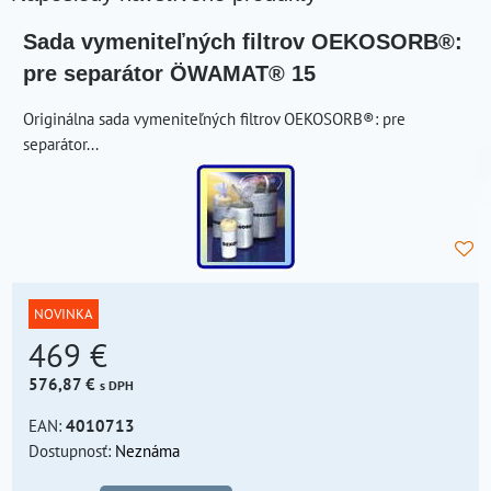
Sada vymeniteľných filtrov OEKOSORB®:
pre separátor ÖWAMAT® 15
Originálna sada vymeniteľných filtrov OEKOSORB®: pre
separátor...
NOVINKA
469 €
576,87 €
s DPH
EAN:
4010713
Dostupnosť:
Neznáma