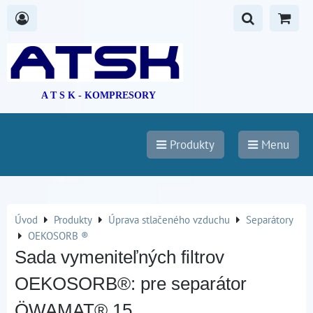
A T S K - KOMPRESORY
Produkty
Menu
Úvod
Produkty
Úprava stlačeného vzduchu
Separátory
OEKOSORB ®
Sada vymeniteľných filtrov
OEKOSORB®: pre separátor
ÖWAMAT® 15