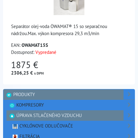
Separátor olej-voda ÖWAMAT® 15 so separačnou
nádržou.Max. výkon kompresora 29,3 m3/min
EAN:
OWAMAT15S
Dostupnosť:
Vypredané
1875 €
2306,25 €
s DPH
PRODUKTY
KOMPRESORY
ÚPRAVA STLAČENÉHO VZDUCHU
CYKLÓNOVE ODLUČOVAČE
FILTRÁCIA