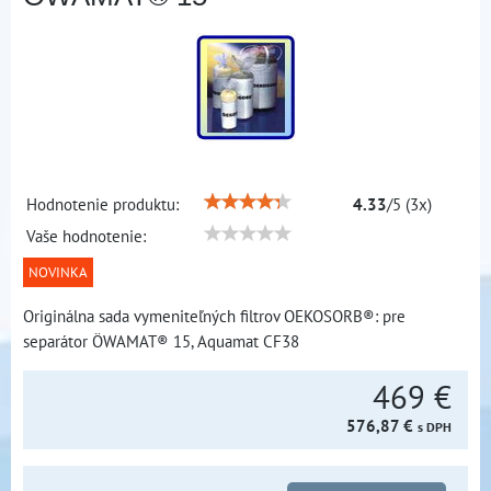
Hodnotenie produktu:
4.33
/
5
(
3
x)
Vaše hodnotenie:
NOVINKA
Originálna sada vymeniteľných filtrov OEKOSORB®: pre
separátor ÖWAMAT® 15, Aquamat CF38
469 €
576,87 €
s DPH