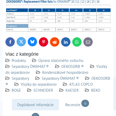
Bluesky
Twitter
Facebook
Pinterest
Reddit
LinkedIn
WhatsApp
E-
mail
Viac z kategórie
Produkty
Úprava stlačeného vzduchu
Separátory ÖWAMAT ®
OEKOSORB ®
Vložky
do separátorov
Kondenzátové hospodárstvo
Separátory
Separátory ÖWAMAT ®
OEKOSORB
®
Vložky do separátorov
ATLAS COPCO
BOGE
SCHNEIDER
KAESER
BEKO
0
Doplnkové informácie
Recenzie