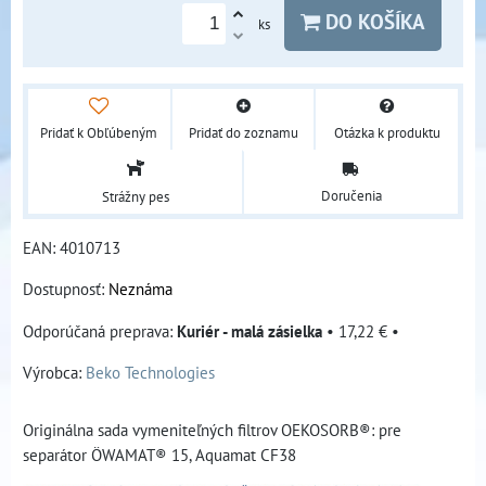
DO KOŠÍKA
ks
Pridať k Obľúbeným
Pridať do zoznamu
Otázka k produktu
Doručenia
Strážny pes
EAN:
4010713
Dostupnosť:
Neznáma
Kuriér - malá zásielka
•
17,22 €
•
Výrobca:
Beko Technologies
Originálna sada vymeniteľných filtrov OEKOSORB®: pre
separátor ÖWAMAT® 15, Aquamat CF38