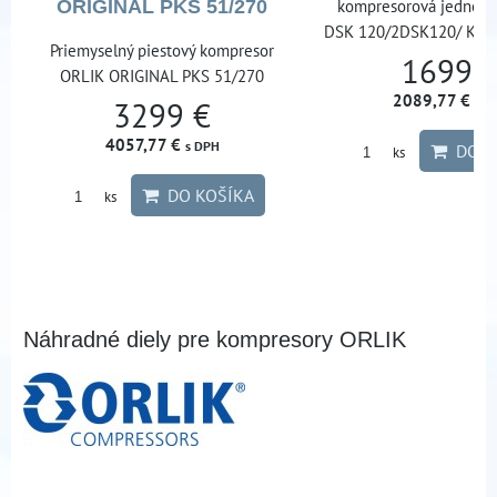
kompresorová jednotk
ORIGINAL PKS 51/270
DSK 120/2DSK120/ Komp
Priemyselný piestový kompresor
1699 
ORLIK ORIGINAL PKS 51/270
2089,77 €
s D
3299 €
4057,77 €
s DPH
DO K
ks
DO KOŠÍKA
ks
Náhradné diely pre kompresory ORLIK