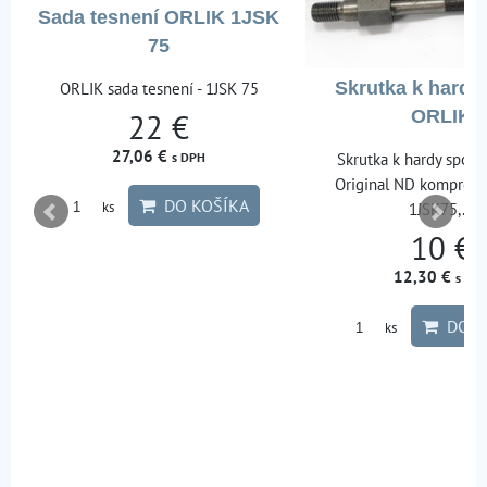
Sada tesnení ORLIK 1JSK
75
ORLIK sada tesnení - 1JSK 75
Skrutka k hardy
ORLIK
22 €
27,06 €
s DPH
Skrutka k hardy spojk
Original ND kompreso
DO KOŠÍKA
ks
1JSK75,...
10 €
12,30 €
s DP
DO K
ks