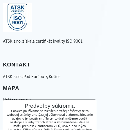
ATSK s.r.o. získala certifikát kvality ISO 9001
KONTAKT
ATSK s.r.o., Pod Furčou 7, Košice
MAPA
Nájdete nás tu:
Predvoľby súkromia
ZAVOLÁME VÁM SPÄŤ
Cookies používame na zlepšenie vašej návštevy tejto
webovej stránky, analýzu jej výkonnosti a zhromažďovanie
údajov o jej používaní. Na tento účel môžeme použiť
nástroje a služby tretích strán a zhromaždené údaje sa
+421556254223
môžu preniesť k partnerom v EÚ, USA alebo iných
krajinách. Kliknutím na „Prijať všetky cookies“ vyjadrujete