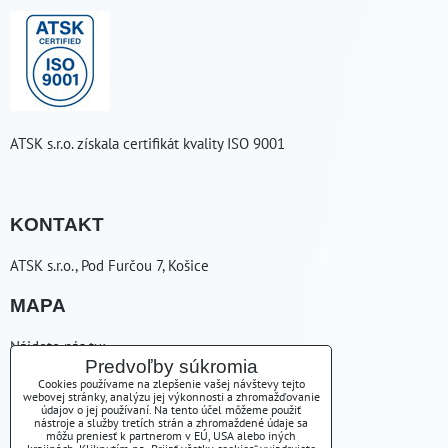
ATSK s.r.o. získala certifikát kvality ISO 9001
KONTAKT
ATSK s.r.o., Pod Furčou 7, Košice
MAPA
Nájdete nás tu:
Predvoľby súkromia
ZAVOLÁME VÁM SPÄŤ
Cookies používame na zlepšenie vašej návštevy tejto
webovej stránky, analýzu jej výkonnosti a zhromažďovanie
údajov o jej používaní. Na tento účel môžeme použiť
nástroje a služby tretích strán a zhromaždené údaje sa
+421556254223
môžu preniesť k partnerom v EÚ, USA alebo iných