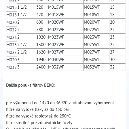
1 1/2
320
M015WF
M015WT
15
M015
1 1/2
420
M018WF
M018WT
18
M018
2
600
M020WF
M020WT
20
M020
2
780
M022WF
M022WT
22
M022
2
1020
M023WF
M023WT
23
M023
2 1/2
1300
M025WF
M025WT
25
M025
2 1/2
1620
M027WF
M027WT
27
M027
3
1940
M030WF
M030WT
30
M030
3
2400
M032WF
M032WT
32
M032
Ďalšia ponuka filtrov BEKO:
pre výkonnosti od 1420 do 36920 v prírubovom vyhotovení
filtre na vysoké tlaky až do 350 bar
filtre na vysoké teploty až do 250°C
filtre sterilné pre zdravotnícke účely