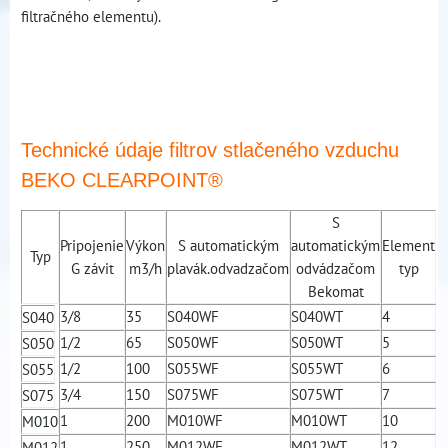
filtračného elementu).
Technické údaje filtrov stlačeného vzduchu
BEKO CLEARPOINT®
S
Pripojenie
Výkon
S automatickým
automatickým
Element
Typ
G závit
m3/h
plavák.odvadzačom
odvádzačom
typ
Bekomat
3/8
35
S040WF
S040WT
4
S040
1/2
65
S050WF
S050WT
5
S050
1/2
100
S055WF
S055WT
6
S055
3/4
150
S075WF
S075WT
7
S075
1
200
M010WF
M010WT
10
M010
1
250
M012WF
M012WT
12
M012