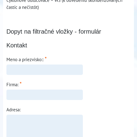
Cyklónové odlučovače – WS (k odvedeniu skondenzovaných
častíc a nečistôt)
Dopyt na filtračné vložky - formulár
Kontakt
*
Meno a priezvisko::
*
Firma:
Adresa: