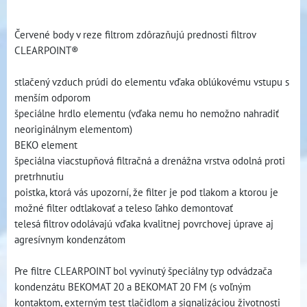
Červené body v reze filtrom zdôrazňujú prednosti filtrov
CLEARPOINT®
stlačený vzduch prúdi do elementu vďaka oblúkovému vstupu s
menším odporom
špeciálne hrdlo elementu (vďaka nemu ho nemožno nahradiť
neoriginálnym elementom)
BEKO element
špeciálna viacstupňová filtračná a drenážna vrstva odolná proti
pretrhnutiu
poistka, ktorá vás upozorní, že filter je pod tlakom a ktorou je
možné filter odtlakovať a teleso ľahko demontovať
telesá filtrov odolávajú vďaka kvalitnej povrchovej úprave aj
agresívnym kondenzátom
Pre filtre CLEARPOINT bol vyvinutý špeciálny typ odvádzača
kondenzátu BEKOMAT 20 a BEKOMAT 20 FM (s voľným
kontaktom, externým test tlačidlom a signalizáciou životnosti