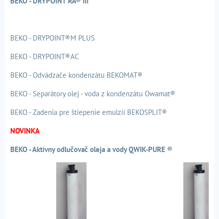
BEKO - DRYPOINT RA® III
BEKO - DRYPOINT®M PLUS
BEKO - DRYPOINT®AC
BEKO - Odvádzače kondenzátu BEKOMAT®
BEKO - Separátory olej - voda z kondenzátu Owamat®
BEKO - Zadenia pre štiepenie emulzií BEKOSPLIT®
NOVINKA
BEKO - Aktívny odlučovač oleja a vody QWIK-PURE ®