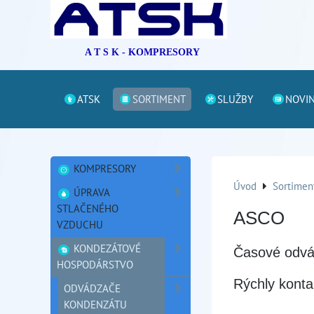
A T S K - KOMPRESORY
ATSK
SORTIMENT
SLUŽBY
NOVI
KOMPRESORY
Úvod
Sortimen
ÚPRAVA
STLAČENÉHO
ASCO
VZDUCHU
KONDEZÁTOVÉ
Časové odvá
HOSPODÁRSTVO
Rýchly konta
ODVÁDZAČE
KONDENZÁTU