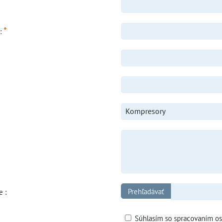
*
o:
Kompresory
e :
Súhlasím so spracovaním o