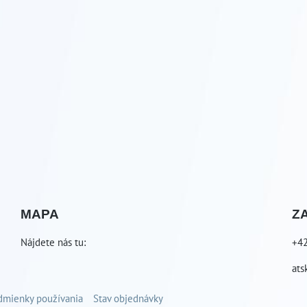
MAPA
Z
Nájdete nás tu:
+4
ats
dmienky používania
Stav objednávky