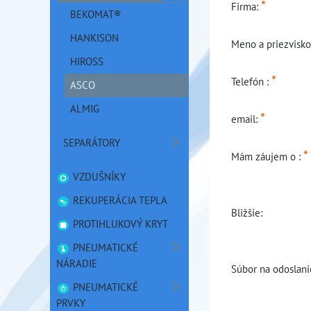
*
Firma:
BEKOMAT®
HANKISON
Meno a priezvisk
HIROSS
*
Telefón :
ASCO
ALMIG
*
email:
SEPARÁTORY
*
Mám záujem o :
VZDUŠNÍKY
REKUPERÁCIA TEPLA
Bližšie:
PROTIHLUKOVÝ KRYT
PNEUMATICKÉ
NÁRADIE
Súbor na odoslani
PNEUMATICKÉ
PRVKY