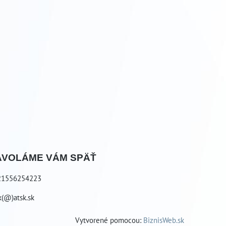
AVOLÁME VÁM SPÄŤ
21556254223
k(@)atsk.sk
Vytvorené pomocou:
BiznisWeb.sk