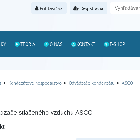
Prihlásiť sa
Registrácia
NKY
TEÓRIA
O NÁS
KONTAKT
E-SHOP
t
Kondezátové hospodárstvo
Odvádzače kondenzátu
ASCO
dzače stlačeného vzduchu ASCO
kt