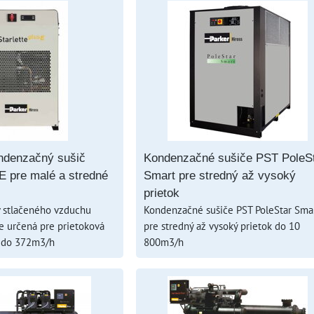
ndenzačný sušič
Kondenzačné sušiče PST PoleS
-E pre malé a stredné
Smart pre stredný až vysoký
prietok
v stlačeného vzduchu
Kondenzačné sušiče PST PoleStar Sma
je určená pre prietoková
pre stredný až vysoký prietok do 10
4 do 372m3/h
800m3/h