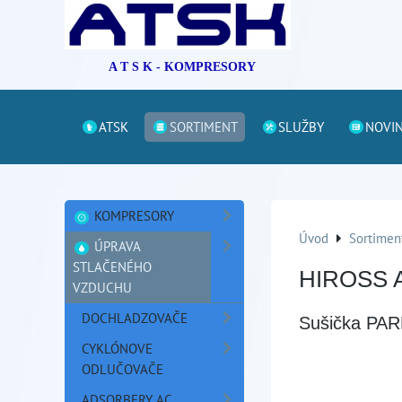
A T S K - KOMPRESORY
ATSK
SORTIMENT
SLUŽBY
NOVI
KOMPRESORY
Úvod
Sortimen
ÚPRAVA
STLAČENÉHO
HIROSS 
VZDUCHU
DOCHLADZOVAČE
Sušička PAR
CYKLÓNOVE
ODLUČOVAČE
ADSORBERY AC