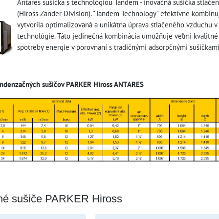
Antares sušička s technológiou Tandem - inovačná sušička stlače
(Hiross Zander Division). "Tandem Technology" efektívne kombinu
vytvorila optimalizovaná a unikátna úprava stlačeného vzduchu v
technológie. Táto jedinečná kombinácia umožňuje veľmi kvalitné 
spotreby energie v porovnaní s tradičnými adsorpčnými sušičkami
ondenzačných sušičov PARKER Hiross ANTARES
é sušiče PARKER Hiross