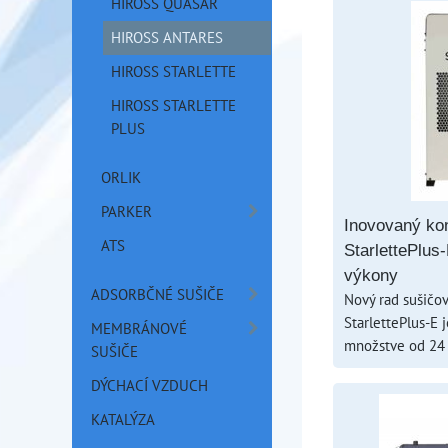
HIROSS QUASAR
HIROSS ANTARES
HIROSS STARLETTE
HIROSS STARLETTE
PLUS
ORLIK
PARKER
Inovovaný ko
ATS
StarlettePlus
výkony
ADSORBČNÉ SUŠIČE
Nový rad sušičo
StarlettePlus-E 
MEMBRÁNOVÉ
množstve od 2
SUŠIČE
DÝCHACÍ VZDUCH
KATALÝZA