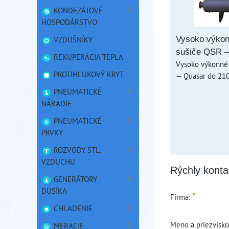
KONDEZÁTOVÉ
HOSPODÁRSTVO
VZDUŠNÍKY
Vysoko výko
sušiče QSR 
REKUPERÁCIA TEPLA
Vysoko výkonné
PROTIHLUKOVÝ KRYT
— Quasar do 21
PNEUMATICKÉ
NÁRADIE
PNEUMATICKÉ
PRVKY
ROZVODY STL.
VZDUCHU
Rýchly konta
GENERÁTORY
DUSÍKA
*
Firma:
CHLADENIE
Meno a priezvisk
MERACIE