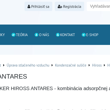
Prihlásiť sa
Registrácia
NKY
TEÓRIA
O NÁS
KONTAKT
E-SHOP
t
Úprava stlačeného vzduchu
Kondenzačné sušiče
Hiross
H
ANTARES
KER HIROSS ANTARES - kombinácia adsorpčnej a