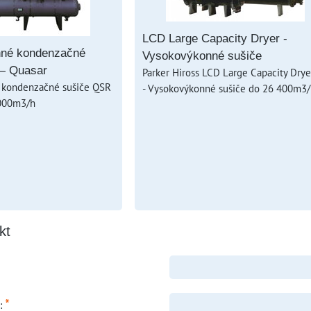
LCD Large Capacity Dryer -
nné kondenzačné
Vysokovýkonné sušiče
— Quasar
Parker Hiross LCD Large Capacity Drye
 kondenzačné sušiče QSR
- Vysokovýkonné sušiče do 26 400m3/
000m3/h
kt
*
o: