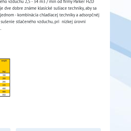
ného vzduchu 2,5 - 34 m3 / min od firmy Parker HZD
je dve dobre známe klasické sušiace techniky, aby sa
 jednom - kombinácia chladiacej techniky a adsorpčnéj
sušenie stlačeného vzduchu, pri nízkej úrovni
.