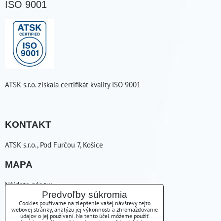
ISO 9001
ATSK s.r.o. získala certifikát kvality ISO 9001
KONTAKT
ATSK s.r.o., Pod Furčou 7, Košice
MAPA
Nájdete nás tu:
Predvoľby súkromia
ZAVOLÁME VÁM SPÄŤ
Cookies používame na zlepšenie vašej návštevy tejto
webovej stránky, analýzu jej výkonnosti a zhromažďovanie
údajov o jej používaní. Na tento účel môžeme použiť