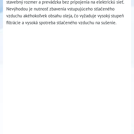
stavebný rozmer a prevádzka bez pripojenia na elektrickú sieť.
Nevýhodou je nutnosť zbavenia vstupujúceho stlačeného
vzduchu akéhokoľvek obsahu oleja, čo vyžaduje vysoký stupeň
filtrácie a vysoká spotreba stlačeného vzduchu na sušenie.
CZECH
Membránové sušicí jednotky jsou navrženy speciálně pro
odstraňování vodní páry ze stlačeného vzduchu. Sušicí výkon
nebo životnost zařízení může být výrazně snížena vniknutím
vody nebo oleje do zařízení. Z těchto důvodů musí být před
sušicí jednotkou nainstalován ochranný sdružovací filtr, který je
schopen zachytit všechny pevné částice a vodní nebo olejové
aerosoly z proudu stlačeného vzduchu vstupujícího do
membránového modulu. Jedná se o sdružovací filtry Hankison