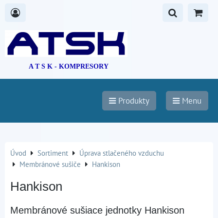
A T S K - KOMPRESORY
Produkty
Menu
Úvod
Sortiment
Úprava stlačeného vzduchu
Membránové sušiče
Hankison
Hankison
Membránové sušiace jednotky Hankison