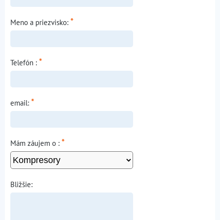
*
Meno a priezvisko:
*
Telefón :
*
email:
*
Mám záujem o :
Bližšie: