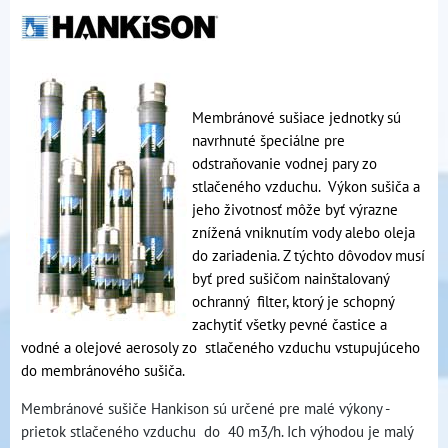
Membránové sušiace jednotky sú
navrhnuté špeciálne pre
odstraňovanie vodnej pary zo
stlačeného vzduchu. Výkon sušiča a
jeho životnosť môže byť výrazne
znížená vniknutím vody alebo oleja
do zariadenia. Z týchto dôvodov musí
byť pred sušičom nainštalovaný
ochranný filter, ktorý je schopný
zachytiť všetky pevné častice a
vodné a olejové aerosoly zo stlačeného vzduchu vstupujúceho
do membránového sušiča.
Membránové sušiče Hankison sú určené pre malé výkony -
prietok stlačeného vzduchu do 40 m3/h. Ich výhodou je malý