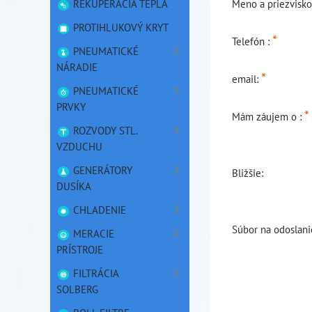
Meno a priezvisk
REKUPERÁCIA TEPLA
PROTIHLUKOVÝ KRYT
*
Telefón :
PNEUMATICKÉ
NÁRADIE
*
email:
PNEUMATICKÉ
PRVKY
*
Mám záujem o :
ROZVODY STL.
VZDUCHU
GENERÁTORY
Bližšie:
DUSÍKA
CHLADENIE
Súbor na odoslani
MERACIE
PRÍSTROJE
FILTRÁCIA
SOLBERG