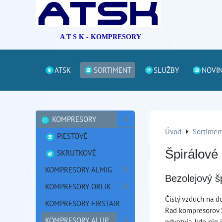
A T S K - KOMPRESORY
ATSK
SORTIMENT
SLUŽBY
NOVI
KOMPRESORY
Úvod
Sortimen
PIESTOVÉ
Špirálové
SKRUTKOVÉ
KOMPRESORY ALMIG
Bezolejový š
KOMPRESORY ORLIK
Čistý vzduch na d
KOMPRESORY FIRSTAIR
Rad kompresorov S
KOMPRESORY ALUP
odvetvia, kde nie 