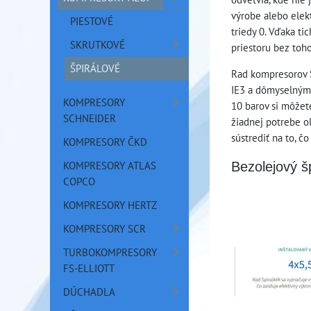
výrobe alebo elek
PIESTOVÉ
triedy 0. Vďaka t
SKRUTKOVÉ
priestoru bez toho
ŠPIRÁLOVÉ
Rad kompresorov S
IE3 a dômyselným,
KOMPRESORY
10 barov si môžet
SCHNEIDER
žiadnej potrebe ol
sústrediť na to, čo
KOMPRESORY ČKD
KOMPRESORY ATLAS
Bezolejový š
COPCO
KOMPRESORY HERTZ
KOMPRESORY SCR
TURBOKOMPRESORY
FS-ELLIOTT
DÚCHADLA