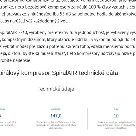
tronike, tieto bezolejové kompresory zaručujú 100 % čistý vzduch s ce
ichej prevádzke s hlučnosťou iba 53 dB sa pohodlne hodia do akéhokoľ
, aby narúšali váš každodenný život.
piralAIR 2-30, vyrobený pre efektivitu a jednoduchosť, je vybavený v
 kompaktným dizajnom, ktorý uľahčuje údržbu. S výkonmi od 6,8 do 147
e vybrať model pre každú potrebu. Okrem toho, vďaka menšiemu počtu 
eja, o ktorú by ste sa museli starať, tieto kompresory udržiavajú nízke
 robíte najlepšie.
pirálový kompresor SpiralAIR technické dáta