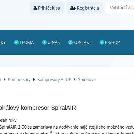
Prihlásiť sa
Registrácia
NKY
TEÓRIA
O NÁS
KONTAKT
E-SHOP
t
Kompresory
Kompresory ALUP
Špirálové
pirálový kompresor SpiralAIR
osah ruky
piralAIR 2-30 sa zameriava na dodávanie najčistejšieho možného vzdu
je priestor na kompromisy. Či už pracujete vo farmaceutickom priemysle