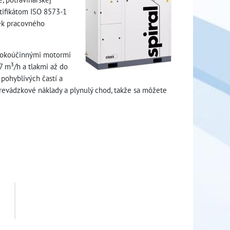
rtifikátom ISO 8573-1
vek pracovného
ysokoúčinnými motormi
 m³/h a tlakmi až do
pohyblivých častí a
 prevádzkové náklady a plynulý chod, takže sa môžete