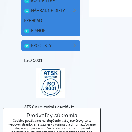
BOLL FILTRE
NÁHRADNÉ DIELY
PREHĽAD
E-SHOP
PRODUKTY
ISO 9001
ATSK s.r.o. získala certifikát
kvality ISO 9001
Predvoľby súkromia
Cookies používame na zlepšenie vašej návštevy tejto
webovej stránky, analýzu jej výkonnosti a zhromažďovanie
údajov o jej používaní. Na tento účel môžeme použiť
nástroje a služby tretích strán a zhromaždené údaje sa