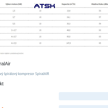
alAir
vý špirálový kompresor SpiralAIR
kt