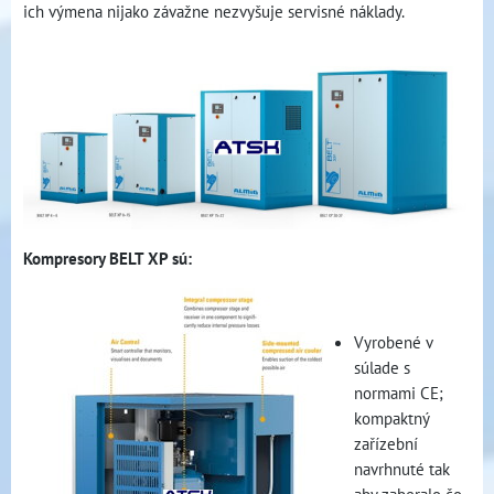
ich výmena nijako závažne nezvyšuje servisné náklady.
Kompresory BELT XP sú:
Vyrobené v
súlade s
normami CE;
kompaktný
zařízební
navrhnuté tak