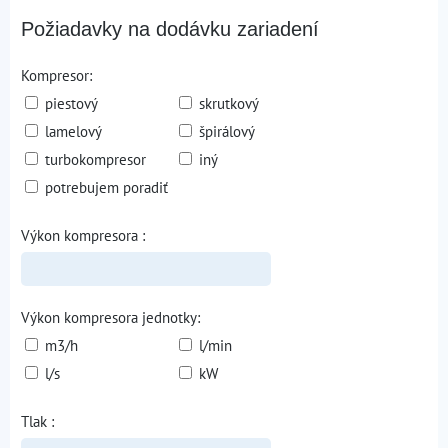
Požiadavky na dodávku zariadení
Kompresor:
piestový
skrutkový
lamelový
špirálový
turbokompresor
iný
potrebujem poradiť
Výkon kompresora :
Výkon kompresora jednotky:
m3/h
l/min
l/s
kW
Tlak :