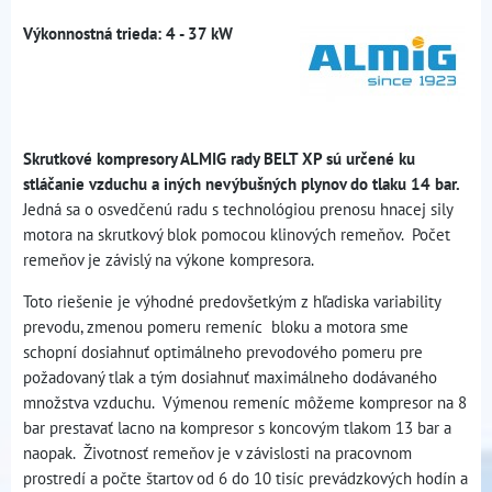
Výkonnostná trieda: 4 - 37 kW
Skrutkové kompresory ALMIG rady BELT XP sú určené ku
stláčanie vzduchu a iných nevýbušných plynov do tlaku 14 bar.
Jedná sa o osvedčenú radu s technológiou prenosu hnacej sily
motora na skrutkový blok pomocou klinových remeňov. Počet
remeňov je závislý na výkone kompresora.
Toto riešenie je výhodné predovšetkým z hľadiska variability
prevodu, zmenou pomeru remeníc bloku a motora sme
schopní dosiahnuť optimálneho prevodového pomeru pre
požadovaný tlak a tým dosiahnuť maximálneho dodávaného
množstva vzduchu. Výmenou remeníc môžeme kompresor na 8
bar prestavať lacno na kompresor s koncovým tlakom 13 bar a
naopak. Životnosť remeňov je v závislosti na pracovnom
prostredí a počte štartov od 6 do 10 tisíc prevádzkových hodín a