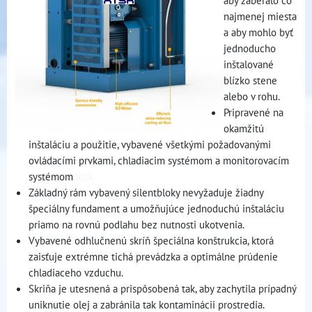
aby zaberalo čo
najmenej miesta
a aby mohlo byť
jednoducho
inštalované
blízko stene
alebo v rohu.
Pripravené na
okamžitú
inštaláciu a použitie, vybavené všetkými požadovanými
ovládacími prvkami, chladiacim systémom a monitorovacím
systémom
atsk.
Základný rám vybavený silentbloky nevyžaduje žiadny
špeciálny fundament a umožňujúce jednoduchú inštaláciu
priamo na rovnú podlahu bez nutnosti ukotvenia.
Vybavené odhlučnenú skríň špeciálna konštrukcia, ktorá
zaisťuje extrémne tichá prevádzka a optimálne prúdenie
chladiaceho vzduchu.
Skriňa je utesnená a prispôsobená tak, aby zachytila prípadný
uniknutie olej a zabránila tak kontaminácii prostredia.