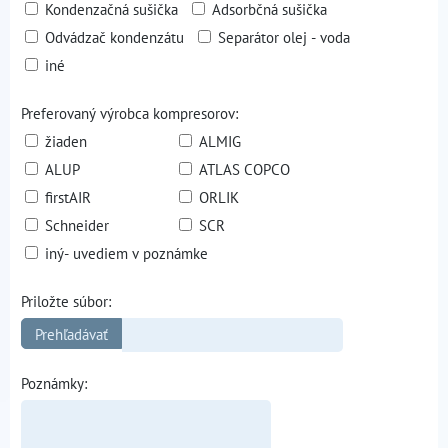
Kondenzačná sušička
Adsorbčná sušička
Odvádzač kondenzátu
Separátor olej - voda
iné
Preferovaný výrobca kompresorov:
žiaden
ALMIG
ALUP
ATLAS COPCO
firstAIR
ORLIK
Schneider
SCR
iný- uvediem v poznámke
Priložte súbor:
Poznámky: