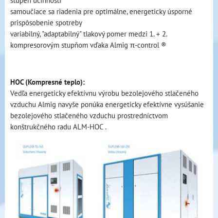
stupeň účinnosti
samoučiace sa riadenia pre optimálne, energeticky úsporné
prispôsobenie spotreby
variabilný, "adaptabilný" tlakový pomer medzi 1. + 2.
kompresorovým stupňom vďaka Almig π-control ®
HOC (Kompresné teplo):
Vedľa energeticky efektívnu výrobu bezolejového stlačeného
vzduchu Almig navyše ponúka energeticky efektívne vysúšanie
bezolejového stlačeného vzduchu prostredníctvom
konštrukčného radu ALM-HOC .