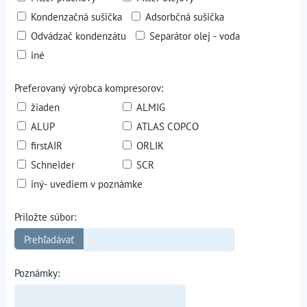
Kondenzačná sušička
Adsorbčná sušička
Odvádzač kondenzátu
Separátor olej - voda
iné
Preferovaný výrobca kompresorov:
žiaden
ALMIG
ALUP
ATLAS COPCO
firstAIR
ORLIK
Schneider
SCR
iný- uvediem v poznámke
Priložte súbor:
Poznámky: