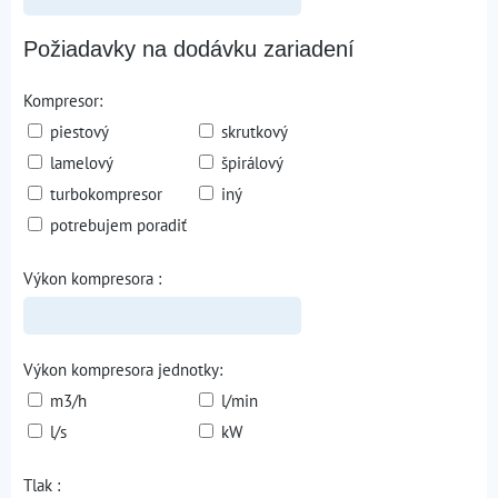
Požiadavky na dodávku zariadení
Kompresor:
piestový
skrutkový
lamelový
špirálový
turbokompresor
iný
potrebujem poradiť
Výkon kompresora :
Výkon kompresora jednotky:
m3/h
l/min
l/s
kW
Tlak :